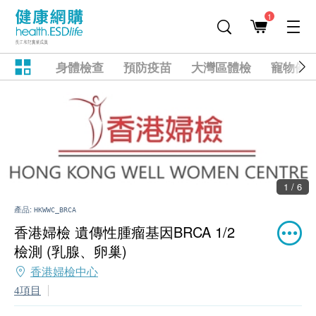
1
身體檢查
預防疫苗
大灣區體檢
寵物健
1 / 6
產品:
HKWWC_BRCA
香港婦檢 遺傳性腫瘤基因BRCA 1/2
檢測 (乳腺、卵巢)
香港婦檢中心
4項目