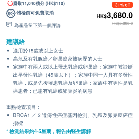
賺取11,040積分 (HK$110)
31% off
體檢前可免費取消
3,680.0
HK$
HK$5,300.0
為產品留下第一個評論
建議給
適用於18歲或以上女士
高危及有乳腺癌／卵巢癌家族病歷的人士
家族中有兩人或以上罹患乳癌或卵巢癌；家族中被診斷
出早發性乳癌（45歲以下）；家族中同一人具有多發性
乳癌，或是先後罹患乳癌及卵巢癌；家族中有男性是乳
癌患者；已患有乳癌或卵巢炎的病患
重點檢查項目：
BRCA1 ／ 2 遺傳性癌症基因檢測、乳癌及卵巢癌癌症
指標
* 檢測結果約4-5星期，報告由醫生講解