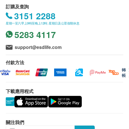
肺部 X 光
當癌症發生時，腫瘤會產生特殊物質，可由血液、
使用長者醫療券
訂購及查詢
肺部檢查
體液或組織中檢測得知。此計劃包含了兩個癌症指
如希望使用長者醫療券進行支付，請在訂購前先聯絡
270.0
3151 2288
HK$
標，有助檢測是否有癌症跡象。CA 15.3 可用作檢
健康網購，以便我們為您做出相應的安排。
星期一至六早上9時至晚上12時; 星期日及公眾假期休息
測乳癌 和CA 125可檢測卵巢癌﹑子宮內膜癌﹑腹
糖尿病測試
5283 4117
糖化血色素（糖化血紅蛋白的測量主要是為確定三個月的平均
膜癌和輸卵管癌等。
血糖水平）
疫苗註射均由註冊醫生/醫護人員負責註射程序
220.0
HK$
support@esdlife.com
此項交易必須經醫生評估是否適合進行疫苗注射。如
醫生認為不適合注射疫苗，將取消此計劃的服務，全
付款方法
數費用退回。
轉
帳
報告
進行健康檢查後，一般情況下，需大概7個工作天跟
下載應用程式
進檢查報告， 工作天不包括星期六、日及公眾假期。
(指定性傳染病檢查計劃的報告時間，請參考其產品頁
面)
關注我們
A. 本地客戶: