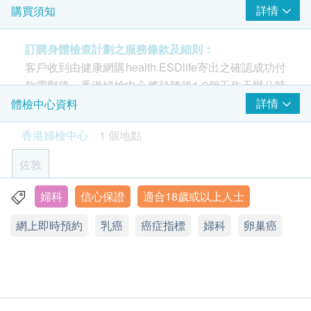
流。幽門螺旋菌吹氣測試即能知道有否受幽門螺旋桿菌感染。
女西醫講解報告
測可評估患上乳腺癌和卵巢癌的風險，讓您做好預
詳情
購買須知
1,000.0
HK$
防和準備。
越早發現遺傳性基因突變可避免延誤治療，癌症被
訂購身體檢查計劃之服務條款及細則：
性病DNA檢查
包括砂眼衣原體 DNA、奈瑟氏球菌 DNA、生殖支原體 DNA、
治癒的機會便會越高。
客戶收到由健康網購health.ESDlife寄出之確認成功付
人型支原體 DNA、解脲支原體 DNA、陰道毛滴蟲(女士) 、白
款電郵後，香港婦檢中心將於隨後1-2個工作天辦公時
色念珠菌 DNA、陰道加德納菌DNA (女士) 、乙型鏈球菌 DNA
BRCA1 ／ 2 是什麼？
1,000.0
間內，致電客戶預約身體檢查的時間及地點。客戶亦
詳情
體檢中心資料
HK$
遺傳性腫瘤約佔所有腫瘤類型的5-10%，遺傳了基
可在訂單確認後1個工作天致電該中心預約 (電話：
香港婦檢中心
1 個地點
因變異的人士，相對正常人較早罹患相應腫瘤的風
甲狀腺組合檢查
2155 4209)。
檢驗其數值水平，防止賀爾蒙失調以致頸部腫脹
險會大幅增加。
佐敦
630.0
HK$
最常見的遺傳基因突變出現在BRCA1／2 基因，
年齡
基因突變導致DNA修復機制失效，從而增加患乳
一般健康檢查計劃只適用於18歲或以上之人士 (過敏
婦科
信心保證
適合18歲或以上人士
九龍佐敦彌敦道363號恆成大廈3B室
心臟健康血液測試
癌﹑卵巢癌或其他癌症的風險。如果攜帶 BRCA
測試適合5歲或以上人士)
包括肌酸磷激酶、乳酸脫氫酶、同型半胱胺酸、脂蛋白(a)、
網上即時預約
乳癌
癌症指標
婦科
卵巢癌
總膽固醇、高密度膽固醇、低密度膽固醇、三酸甘油脂、谷草
基因突變，會有50%的機會遺傳到下一代。作為高
顯示地圖
轉氨酶
危人士，要定期接受檢測監控情況，及早預防，有
有效期
星期一至五︰9:00a.m. – 6:00p.m.
助降低癌症死亡風險。
本身體檢查計劃有效期為1年，客戶必須於1年內(由確
星期六：9:00a.m. – 1:00p.m.
1,000.0
HK$
星期日及公眾假期︰休息
認付款日期起計)接受有關檢查，逾期作廢。
癌症指標 CA 15.3 & CA 125