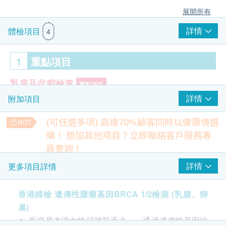
展開所有
詳情
體檢項目
4
1
重點項目
乳房及盆腔檢查
重點項目
詳情
附加項目
BRCA 基因檢測
(可任選多項) 高達70%顧客同時以優惠價選
2
基本項目
購！
想加其他項目？立即聯絡客戶服務專
員查詢！
癌症指標
柏氏子宮頸液基本薄片檢查
詳情
更多項目詳情
適合曾有性生活的女士，檢測子宮頸細胞的不正常病變。
癌抗原15.3 (乳癌)
600.0
HK$
癌抗原125 (卵巢癌)
香港婦檢 遺傳性腫瘤基因BRCA 1/2檢測 (乳腺、卵
巢)
幽門螺旋菌吹氣測試
報告
幽門螺旋菌可引致多種胃病，如胃痛、胃氣、胃炎、胃酸倒
乳癌是本港女性頭號殺手之一，通過遺傳性基因檢