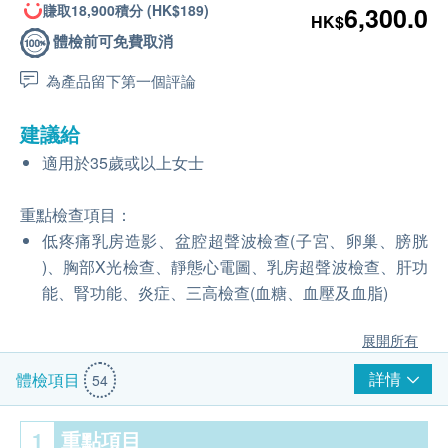
賺取18,900積分 (HK$189)
6,300.0
HK$
體檢前可免費取消
為產品留下第一個評論
建議給
適用於35歲或以上女士
重點檢查項目：
低疼痛乳房造影、盆腔超聲波檢查(子宮、卵巢、膀胱
)、胸部X光檢查、靜態心電圖、乳房超聲波檢查、肝功
能、腎功能、炎症、三高檢查(血糖、血壓及血脂)
展開所有
詳情
體檢項目
54
1
重點項目