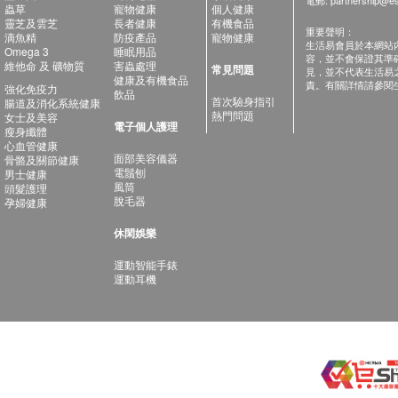
蟲草
寵物健康
個人健康
靈芝及雲芝
長者健康
有機食品
重要聲明：
滴魚精
防疫產品
寵物健康
生活易會員於本網站
Omega 3
睡眠用品
容，並不會保證其準
維他命 及 礦物質
害蟲處理
常見問題
見，並不代表生活易
健康及有機食品
責。有關詳情請參閱
強化免疫力
飲品
首次驗身指引
腸道及消化系統健康
熱門問題
女士及美容
電子個人護理
瘦身纖體
心血管健康
面部美容儀器
骨骼及關節健康
電鬚刨
男士健康
風筒
頭髮護理
脫毛器
孕婦健康
休閑娛樂
運動智能手錶
運動耳機