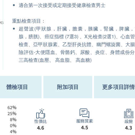
適合第一次接受或定期接受健康檢查男士
重點檢查項目：
M3
超聲波(甲狀腺，肝臟，膽囊，胰臟，腎臟，脾臟，
腺，膀胱)、癌症指標 (7選3) 、X光檢查(2選1)、心血
檢查、亞甲狀腺素、乙型肝炎抗體、幽門螺旋菌、大
險評估-大便隱血、骨骼鈣、尿酸、炎症、身體成份
三高檢查(血壓、 高血脂、 高血糖)
體檢項目
附加項目
更多項目詳情
62%
25%
8%
服務質素
性價比
設施
0%
4.5
4.6
4.3
4%