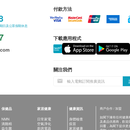
付款方法
8
星期日及公眾假期休息
7
下載應用程式
.com
關注我們
保健品
家居健康
健康資訊
商戶合作 / 加盟
如閣下擁有任何健康相關
NMN
日常家電
身體檢查
及產品供應商，歡迎與健
滴雞精
空氣淨化
疫苗
回覆，為閣下提供更
益生菌
廚房電器
家居健康
電郵:
partnership@es