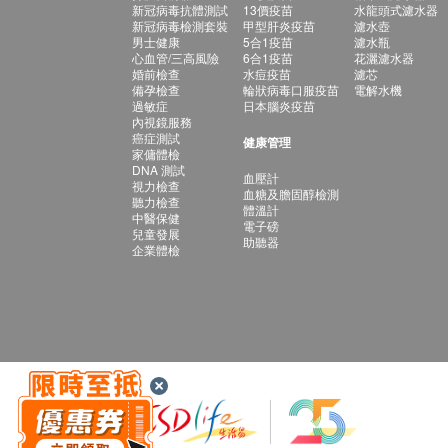
新冠病毒抗體測試
13價疫苗
水龍頭式濾水器
新冠病毒檢測套裝
甲型肝炎疫苗
濾水壺
男士健康
5合1疫苗
濾水瓶
心血管/三高風險
6合1疫苗
花灑濾水器
婚前檢查
水痘疫苗
濾芯
備孕檢查
輪狀病毒口服疫苗
電解水機
過敏症
日本腦炎疫苗
內視鏡服務
癌症測試
健康管理
家傭體檢
DNA 測試
血壓計
視力檢查
血糖及膽固醇檢測
聽力檢查
體溫計
中醫保健
電子磅
兒童發展
助聽器
企業體檢