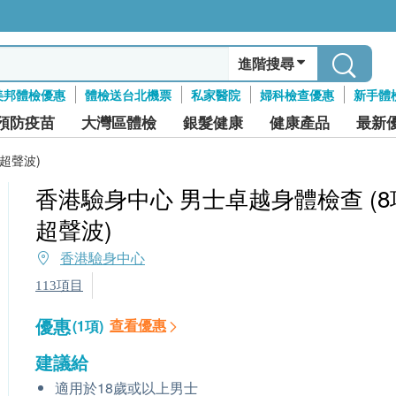
進階搜尋
美邦體檢優惠
體檢送台北機票
私家醫院
婦科檢查優惠
新手體
預防疫苗
大灣區體檢
銀髮健康
健康產品
最新
超聲波)
香港驗身中心 男士卓越身體檢查 (8
超聲波)
香港驗身中心
113項目
優惠
查看優惠
(1項)
建議給
適用於18歲或以上男士