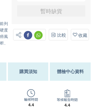
暫時缺貨
前列
管硬度
比較
收藏
腸癌風
分析、
購買須知
體檢中心資料
輪候時間
等候報告時間
4.4
4.4