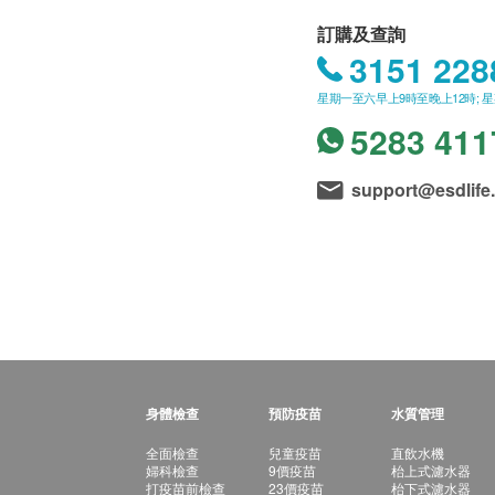
訂購及查詢
3151 228
星期一至六早上9時至晚上12時; 
5283 411
support@esdlife
身體檢查
預防疫苗
水質管理
全面檢查
兒童疫苗
直飲水機
婦科檢查
9價疫苗
枱上式濾水器
打疫苗前檢查
23價疫苗
枱下式濾水器