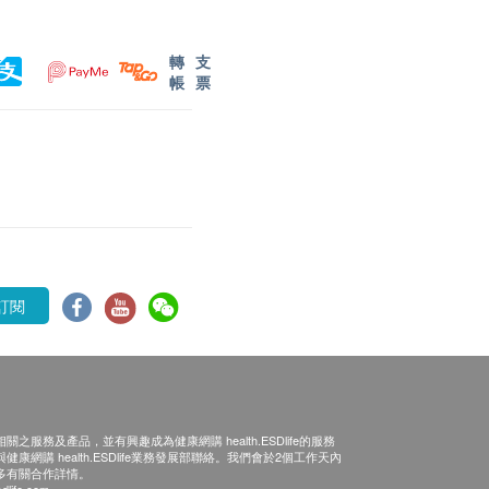
轉
支
帳
票
訂閱
之服務及產品，並有興趣成為健康網購 health.ESDlife的服務
康網購 health.ESDlife業務發展部聯絡。我們會於2個工作天內
多有關合作詳情。
dlife.com