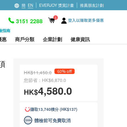
簡
EN
EVERJOY 獎賞計畫
推薦朋友計劃
1
3151 2288
登入以賺取更多優惠
檢指南
優惠
商戶分類
企業計劃
健康資訊
項
60% off
HK$11,450.0
您節省：HK$6,870.0
4,580.0
HK$
賺取13,740積分 (HK$137)
體檢前可免費取消