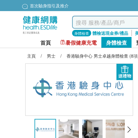
首次驗身指引及推介
體檢送現金券/禮品
身體檢查
首頁
暑假健康充電
身體檢查
主頁
/
男士
/
香港驗身中心 男士卓越身體檢查 (8項
送禮物