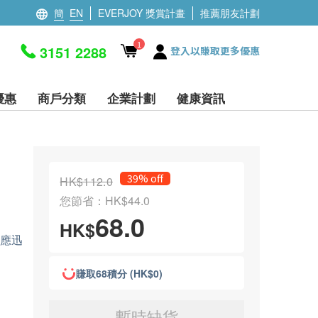
簡
EN
EVERJOY 獎賞計畫
推薦朋友計劃
1
3151 2288
登入以賺取更多優惠
優惠
商戶分類
企業計劃
健康資訊
39% off
HK$112.0
您節省：HK$44.0
68.0
HK$
應迅
賺取68積分 (HK$0)
暫時缺貨