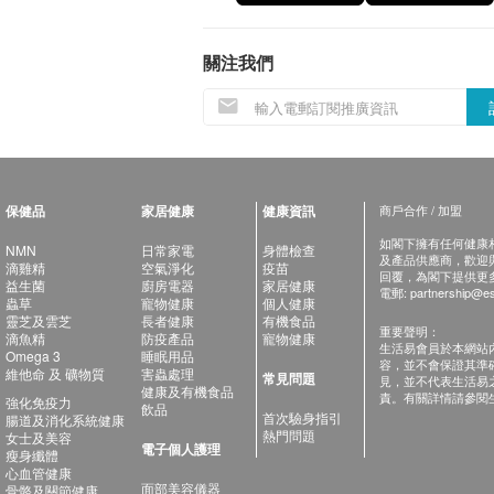
關注我們
保健品
家居健康
健康資訊
商戶合作 / 加盟
如閣下擁有任何健康相關
NMN
日常家電
身體檢查
及產品供應商，歡迎與健
滴雞精
空氣淨化
疫苗
回覆，為閣下提供更
益生菌
廚房電器
家居健康
電郵:
partnership@es
蟲草
寵物健康
個人健康
靈芝及雲芝
長者健康
有機食品
重要聲明：
滴魚精
防疫產品
寵物健康
生活易會員於本網站
Omega 3
睡眠用品
容，並不會保證其準
維他命 及 礦物質
害蟲處理
常見問題
見，並不代表生活易
健康及有機食品
責。有關詳情請參閱
強化免疫力
飲品
首次驗身指引
腸道及消化系統健康
熱門問題
女士及美容
電子個人護理
瘦身纖體
心血管健康
面部美容儀器
骨骼及關節健康