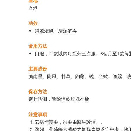
產地
香港
功效
鎮驚熄風，清熱解毒
食用方法
口服，半歲以內每瓶分三次服，6個月至1歲每瓶
主要成份
膽南星、防風、甘草、鈎藤、蛻、全蠍、僵蠶、琥
保存方法
密封防潮，置陰涼乾燥處存放
注意事項
若病情需要，須要由醫生診治。。
孕婦、葡萄糖六磷酸去氫酵素缺乏症患者，