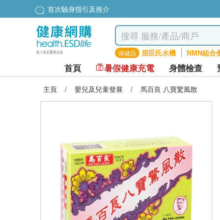
首次驗身指引及推介
屈臣氏水機
NMN組合
保健品
首頁
暑假健康充電
身體檢查
主頁
/
嬰兒及兒童發展
/
馬百良 八寶驚風散