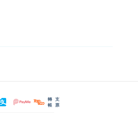
轉
支
帳
票