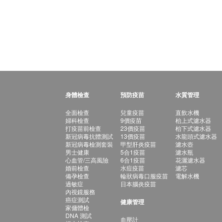
身體檢查
預防疫苗
水質管理
全面檢查
兒童疫苗
直飲水機
婦科檢查
9價疫苗
枱上式濾水器
打疫苗前檢查
23價疫苗
枱下式濾水器
新冠病毒抗體測試
13價疫苗
水龍頭式濾水器
新冠病毒檢測套裝
甲型肝炎疫苗
濾水壺
男士健康
5合1疫苗
濾水瓶
心血管/三高風險
6合1疫苗
花灑濾水器
婚前檢查
水痘疫苗
濾芯
備孕檢查
輪狀病毒口服疫苗
電解水機
過敏症
日本腦炎疫苗
內視鏡服務
癌症測試
健康管理
家傭體檢
DNA 測試
血壓計