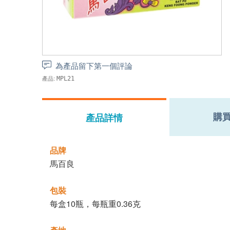
為產品留下第一個評論
產品:
MPL21
購
產品詳情
品牌
馬百良
包裝
每盒10瓶，每瓶重0.36克