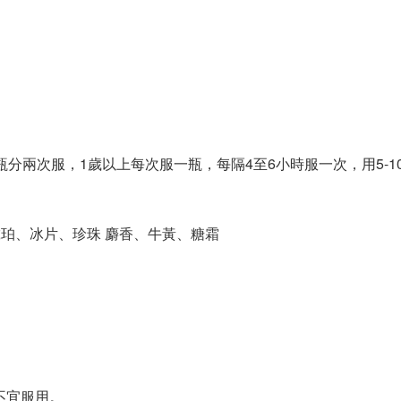
分兩次服，1歲以上每次服一瓶，每隔4至6小時服一次，用5-1
珀、冰片、珍珠 麝香、牛黃、糖霜
均不宜服用。