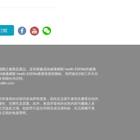
訂閱
之服務及產品，並有興趣成為健康網購 health.ESDlife的服務
康網購 health.ESDlife業務發展部聯絡。我們會於2個工作天內
多有關合作詳情。
dlife.com
內所發表的全部內容為即時更新，因此生活易不會預先審查任何內
確性、完整性及質量。此外，會員所發表的全部內容均屬個人意
之言論及立場。如從而引起任何損失或法律糾紛，生活易概不負
生活易的免責聲明。