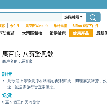
進階搜尋
優惠
余仁生
屈臣氏Watslife
維特健靈
Bifina S森下仁丹
預防疫苗
大灣區體檢
銀髮健康
健康產品
最新
馬百良 八寶驚風散
商戶名稱：
馬百良
詳情
此散選上等珍貴原材料精心配製而成，調理嬰孩諸驚，效
速，誠居家旅行皆宜常備之。
送貨
3 至 5 個工作天內發貨