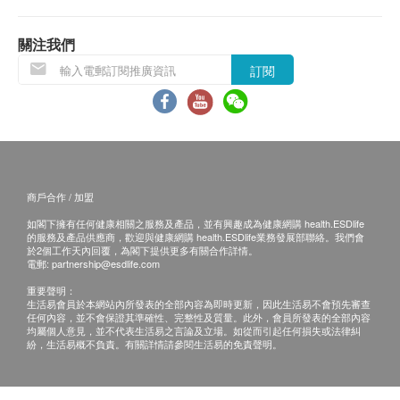
退換條款：
當顧客收取已訂購之貨品時，有責任檢查貨品是否
關注我們
有損毀情況，一經確認簽收，恕不接受退換。
訂閱
退換產品必須包裝完整，如退換之產品有任何殘缺
或過期退回，供應商有權不受理。
如有其他損壞或遺漏查詢，顧客必須保留有效收據
正本，並於送貨後3個工作天內按下列方式聯絡 馬
百良客戶服務部跟進。
商戶合作 / 加盟
電郵: info@mplnhfoods.com
如閣下擁有任何健康相關之服務及產品，並有興趣成為健康網購 health.ESDlife
的服務及產品供應商，歡迎與健康網購 health.ESDlife業務發展部聯絡。我們會
於2個工作天內回覆，為閣下提供更多有關合作詳情。
電郵:
partnership@esdlife.com
重要聲明：
生活易會員於本網站內所發表的全部內容為即時更新，因此生活易不會預先審查
任何內容，並不會保證其準確性、完整性及質量。此外，會員所發表的全部內容
均屬個人意見，並不代表生活易之言論及立場。如從而引起任何損失或法律糾
紛，生活易概不負責。有關詳情請參閱生活易的免責聲明。