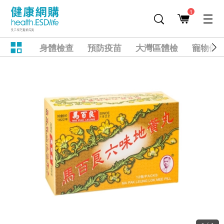
1
身體檢查
預防疫苗
大灣區體檢
寵物健