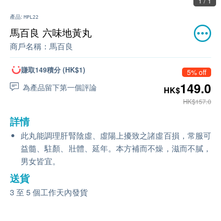
1 / 1
產品:
MPL22
馬百良 六味地黃丸
商戶名稱：
馬百良
賺取149積分 (HK$1)
5% off
149.0
為產品留下第一個評論
HK$
HK$157.0
詳情
此丸能調理肝腎陰虛、虛陽上擾致之諸虛百損，常服可
益髓、駐顏、壯體、延年。本方補而不燥，滋而不膩，
男女皆宜。
送貨
3 至 5 個工作天內發貨