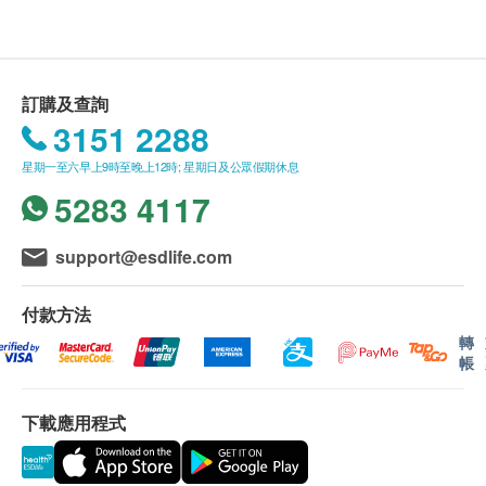
供。
如有任何爭議，Great Wall Trading China Limited
食用方法
及 健康網購health.ESDlife保留最終決議權。
口服，用白開水或淡鹽水送服，成人每日2次，每
訂購及查詢
次1包。
送貨條款：
3151 2288
購買馬百良產品總額滿HK$500，即可享本地免費
主要成份
星期一至六早上9時至晚上12時; 星期日及公眾假期休息
送貨服務。賬單總額未滿HK$500需附加HK$50運
熟地黃、山藥、山茱萸、牡丹皮、澤瀉、茯芩
5283 4117
費。
我們將於確定訂單後3-5個工作天內安排發貨。
保存方法
不排除運送時間會因節日而有所影響。當八號烈風
support@esdlife.com
密封防潮，置陰涼乾燥處存放
訊號懸掛或黑色暴雨警告生效時，送貨服務時間將
會延遲。
付款方法
注意事項
所有訂單須視乎相關貨品的供應情況再作最後確
轉
帳
服藥時戒食生冷寒滯之物，有外感表證發熱惡寒
認。倘若健康網購health.ESDlife未能提供任何訂
者，不宜服用。
單上的貨品，健康網購health.ESDlife有權拒絕接
孕婦、葡萄糖六磷酸去氫酵素缺乏症患者，均不宜
下載應用程式
受該訂單，並且會於送貨前透過電話或電郵通知顧
服用。
客再作安排。