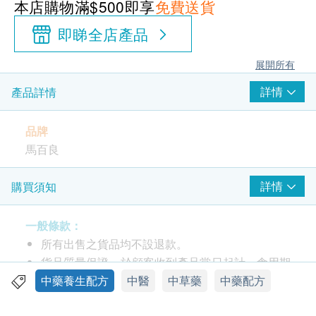
本店購物滿$500即享
免費送貨
即睇全店產品
展開所有
詳情
產品詳情
品牌
馬百良
包裝
詳情
購買須知
每盒12包，每包9.0克
一般條款：
產地
所有出售之貨品均不設退款。
香港
貨品質量保證，於顧客收到產品當日起計，食用期
應最少有12個月或以上。
中藥養生配方
中醫
中草藥
中藥配方
功效
此產品由 Great Wall Trading China Limited 提
滋陰補腎