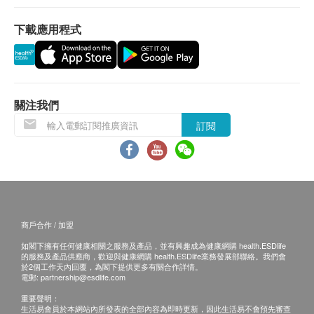
客再作安排。
下載應用程式
為媽媽及寶實提供足夠營養
退換條款：
解決媽媽孕吐食慾不佳情況
當顧客收取已訂購之貨品時，有責任檢查貨品是否
有助增強抵抗力
有損毀情況，一經確認簽收，恕不接受退換。
解決手腳冰冷，消除疲勞
退換產品必須包裝完整，如退換之產品有任何殘缺
關注我們
或過期退回，供應商有權不受理。
適合人士
訂閱
如有其他損壞或遺漏查詢，顧客必須保留有效收據
術後調理、捱夜人士、坐月及母乳媽媽
正本，並於送貨後3個工作天內按下列方式聯絡 健
康網購health.ESDlife客戶服務部跟進。
主要成份
電郵: support@esdlife.com
雞隻萃取精華
商戶合作 / 加盟
食用方法
如閣下擁有任何健康相關之服務及產品，並有興趣成為健康網購 health.ESDlife
滾水浸泡：整包放入100度滾水，加熱3分鐘即可。
的服務及產品供應商，歡迎與健康網購 health.ESDlife業務發展部聯絡。我們會
於2個工作天內回覆，為閣下提供更多有關合作詳情。
微波爐：剪開鋁包裝倒入碗中，放入微波爐以中火加
電郵:
partnership@esdlife.com
熱1分鐘。
重要聲明：
(*請勿將包裝放入微波爐加熱。)
生活易會員於本網站內所發表的全部內容為即時更新，因此生活易不會預先審查