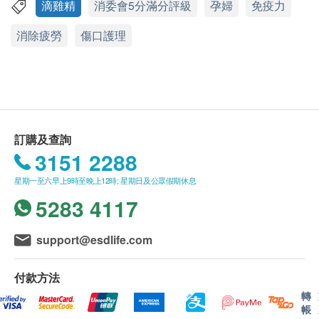
應最少有12個月或以上。
滴雞精
消委會5分滿分評級
孕婦
免疫力
功效
此產品由 永輝批發 提供。
消除疲勞
傷口護理
馬百良十六度超特濃熬雞精從食材到包裝100%日本
如有任何爭議，永輝批發 及 健康網購
製造，含18種氨基酸、超高蛋白質，超高膠原蛋白，
health.ESDlife保留最終決議權。
無激素、無抗生素等等，馬百良十六度超特濃熬雞精
全部通過日本嚴格標準，安全安心。​馬百良十六度超
送貨條款：
特濃熬雞精揉合馬百良近二百年熬製中藥智慧及日本
購買 永輝批發 產品總額滿HK$500，即可享本地
團隊共同研發之「超高效熬練術」，馬百良十六度超
免費送貨服務。賬單總額未滿HK$500需附加
訂購及查詢
特濃熬雞精採用日本高級國產雞製作，味道濃厚，超
HK$50運費。
3151 2288
黏口感！
我們將於確定訂單後3-5個工作天內安排發貨。
星期一至六早上9時至晚上12時; 星期日及公眾假期休息
不排除運送時間會因節日而有所影響。當八號烈風
5283 4117
市場唯一！日本製造！超好味道！
訊號懸掛或黑色暴雨警告生效時，送貨服務時間將
會延遲。
support@esdlife.com
​馬百良十六度超特濃熬雞精​蛋白質含量13.1克，濃度
所有訂單須視乎相關貨品的供應情況再作最後確
比其他類似產品更高，能提供更多、更優質的營養，
認。倘若健康網購health.ESDlife未能提供任何訂
付款方法
馬百良十六度超特濃熬雞精適合身體虛弱乏力、需要
單上的貨品，健康網購health.ESDlife有權拒絕接
轉
大補元氣嘅人士​，如術後調理、捱夜人士、坐月及母
受該訂單，並且會於送貨前透過電話或電郵通知顧
帳
乳媽媽​。