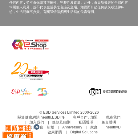
任何內容，並不會保證其準確性、完整性及質量。此外，會員所發表的全部內容
均屬個人意見，並不代表生活易之言論及立場。如從而引起任何損失或法律糾
紛，生活易概不負責。有關詳情請參閱生活易的免責聲明。
保存方法
常溫保存。請置於陰涼乾燥處，避免陽光直接照射。
注意事項
高血壓、腎臟病、痛風、楓糖尿病人士都不適宜飲
用，建議先諮詢醫師。1歲以下嬰幼兒不建議飲用。
© ESD Services Limited 2000-2026
關於健康網購 health.ESDlife
商戶合作 / 加盟
聯絡我們
加入我們
條款及細則
私隱聲明
免責聲明
生活易旗下業務：
新婚
Anniversary
家庭
healthyD
健康網購
Digital Solutions