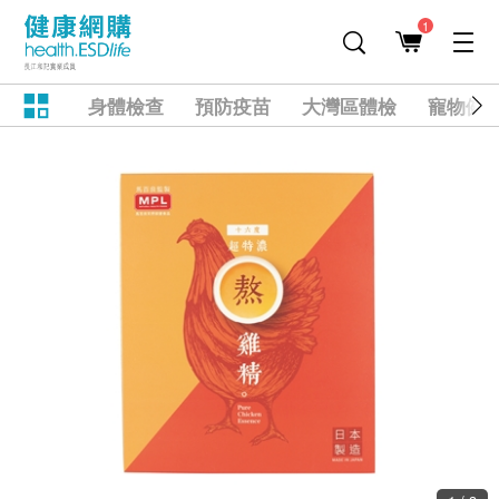
1
身體檢查
預防疫苗
大灣區體檢
寵物健