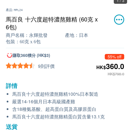
1 / 3
產品:
MPL24
馬百良 十六度超特濃熬雞精 (60克 x
6包)
商戶名稱：
永輝批發
產地：
日本
包裝：
60克 x 6包
賺取360積分 (HK$3)
55% off
360.0
9則評價
HK$
HK$798.0
詳情
馬百良十六度超特濃熬雞精100%日本製造
嚴選14-16個月日本高級國產雞
含18種氨基酸、超高蛋白質及高膠原蛋白
馬百良十六度超特濃熬雞精​蛋白質含量13.1克
送貨