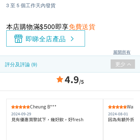
3 至 5 個工作天內發貨
本店購物滿$500即享
免費送貨
即睇全店產品
展開所有
更少
評分及評論 (9)
4.9
/5
Cheung B***
Wai T
2024-09-29
2024-08-01
見有優惠買黎試下，幾好飲，好fresh
因為有額外折扣