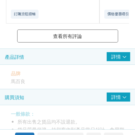
訂購流程順暢
價格優惠吸引
查看所有評論
詳情
產品詳情
品牌
馬百良
包裝
詳情
購買須知
60克 x 6包
一般條款：
產地
所有出售之貨品均不設退款。
日本
貨品質量保證，於顧客收到產品當日起計，食用期