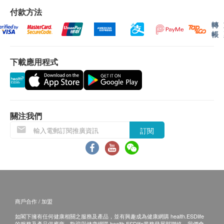
DNA修復，抗衰老
付款方法
降血脂，穩血壓，改善心血管功能
保用：
轉
調節身體內循環，改善睡眠質素
貨品質量保證，於顧客收到產品當日起計，
食用期
帳
有效護肝，減輕肝臟負擔
應最少有
12
個月
或以上。
美肌逆齡，回復年輕
下載應用程式
增強肌耐力，提升活力
退換條款：
當顧客收取已訂購之貨品時，有責任檢查貨品是否
以科學基礎，嚴謹的品質監控機制及製造過程，產品
有損毀情況，一經確認簽收，恕不接受退換。
擁有多項國際認證，值得信賴。PUREYOUNG
退換產品必須包裝完整，如退換之產品有任何殘缺
關注我們
NMN+ 已通過 SGS 認證及取得專利，同時由獲 BV、
或過期退回，供應商有權不受理。
ISO 和生物製藥 GMP 認證的 FDA 註冊廠房生產。
訂閱
如有其他損壞或遺漏查詢，顧客必須保留有效收據
正本，並於送貨後3個工作天內按下列方式聯絡 Be
服用方法
Pure International Limited 客戶服務部跟進。
40歲以下人士：首1週1粒，之後逐步增至1-2粒
電郵: info@bepure.hk
40歲或以上人士：首1週1-2粒，之後逐步增至2-4粒
商戶合作 / 加盟
主要成份
如閣下擁有任何健康相關之服務及產品，並有興趣成為健康網購 health.ESDlife
NMN
的服務及產品供應商，歡迎與健康網購 health.ESDlife業務發展部聯絡。我們會