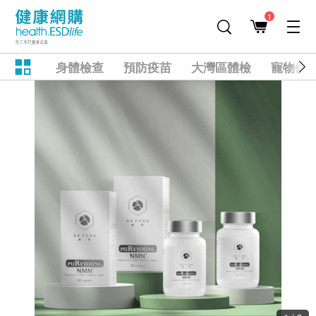
1
身體檢查
預防疫苗
大灣區體檢
寵物健