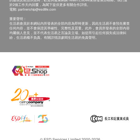
於2個工作天內回覆，為閣下提供更多有關合作詳情。
提供了細胞粒線體中的NAD+，令細胞得到充足的力
電郵:
partnership@esdlife.com
量，供應每日身體器官運作修復所需之能量，使人感
重要聲明：
到能量飽滿，同時得到優質睡眠。
生活易會員於本網站內所發表的全部內容為即時更新，因此生活易不會預先審查
任何內容，並不會保證其準確性、完整性及質量。此外，會員所發表的全部內容
均屬個人意見，並不代表生活易之言論及立場。如從而引起任何損失或法律糾
紛，生活易概不負責。有關詳情請參閱生活易的免責聲明。
透明質酸
有助於皮膚保持水分，使肌膚擁有更年輕、柔軟的外
觀。同時，透明 質酸是一種重要關節液體組成物，它
作為潤滑劑，有效幫助抵抗壓力。
膠原蛋白
有助於保持肌膚彈性，並減少細紋及皺紋之形成。從
內在滋養身體，使肌膚、頭髮和指甲變得更健康。
谷胱甘肽
能夠將包括自由基在內的破壞性分子轉化為無害的化
合物，幫助保持肝臟健康運轉，負責身體的自然清體
過程，從而調節免疫功能。
© ESD Services Limited 2000-2026