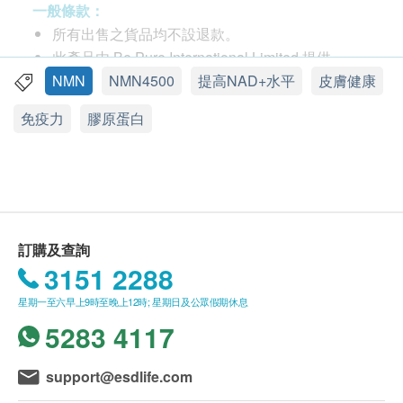
一般條款：
產地
所有出售之貨品均不設退款。
香港
此產品由 Be Pure International Limited 提供。
如有任何爭議，Be Pure International Limited 及健
NMN
NMN4500
提高NAD+水平
皮膚健康
功效
康網購 Health.ESDlife 保留最終決議權。
免疫力
膠原蛋白
PUREYOUNG NMN+ 採用“ 膠原載體 ALGINATED
MICROSPHERE” 技術包裹每粒營養元素，令產品中
送貨條款：
的珍貴成分得到膠原載體保護，不易流失，更有效被
購買 Be Pure International Limited 產品可享本地
腸道吸收並釋放。比一般NMN產品更利人體吸收，從
免費送貨服務。
而提升NMN轉換成NAD+的轉化率。
我們將於確定訂單後2個工作天內安排發貨。
不排除運送時間會因節日而有所影響。當八號烈風
訂購及查詢
PUREYOUNG NMN+ 配方加入多種矜貴美顏成分，
訊號懸掛或黑色暴雨警告生效時，送貨服務時間將
3151 2288
達致「內外全保」看得見的功效。
會延遲。
星期一至六早上9時至晚上12時; 星期日及公眾假期休息
所有訂單須視乎相關貨品的供應情況再作最後確
5283 4117
8大功效
認。倘若生活易未能提供任何訂單上的貨品，生活
補充細胞能量，改善健康質素
易有權拒絕接受該訂單，並且會於送貨前透過電話
support@esdlife.com
提升免疫力，預防慢性健康疾病
或電郵通知顧客再作安排。