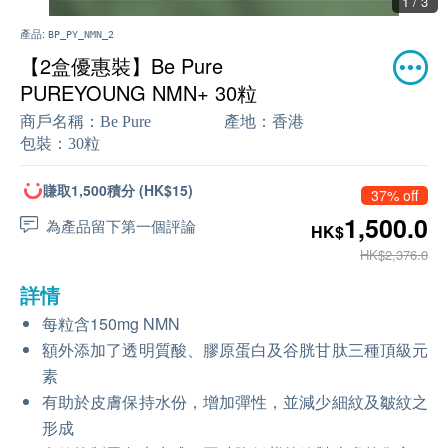
1 / 3
產品:
BP_PY_NMN_2
【2盒優惠裝】Be Pure
PUREYOUNG NMN+ 30粒
商戶名稱：
Be Pure
產地：
香港
包裝：
30粒
賺取1,500積分 (HK$15)
37% off
1,500.0
為產品留下第一個評論
HK$
HK$2,376.0
詳情
每粒含150mg NMN
額外添加了透明質酸、膠原蛋白及谷胱甘肽三種頂級元
素
有助於皮膚保持水份，增加彈性，並減少細紋及皺紋之
形成