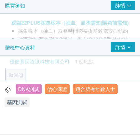
詳情
購買須知
機能
能
親臨22PLUS採集樣本（抽血）服務需知(購買前需知)
過敏性皮膚炎
皮膚彈性機能
皮膚保水機能
採集樣本（抽血）服務時間需要提前致電安排預約
所有計劃有效期為3個月，客戶必須於3個月內(由
確認付款日期起計)接受有關測試，逾期作廢
詳情
體檢中心資料
口腔細胞採樣指引
星期日及公眾假期不設抽血服務
採集口腔細胞樣本前，請保持口腔清潔及濕潤。用
優健基因資訊科技有限公司
1 個地點
18 歲以下客戶，家長或監護人必須在場才可提供
清水沖洗口腔
服務
新蒲崗
請在口腔棒上清楚寫上姓名、性別、出生日期及樣
優健基因資訊科技員工上班時會量度體溫，每次均
本採集日期
使用全新即棄抽血設備及帶備酒精搓手液及消毒用
DNA測試
信心保證
適合所有年齡人士
香港新蒲崗太子道東698號寶光商業中心10樓
請保持雙手清潔，再把口腔棒的蓋子除去
品，令客人安心
從管中取出口腔棒，用力將棉籤在你臉頰的内壁上
基因測試
顯示地圖
優健基因資訊科技有權會因應客人的情況而決定是
來回打圈60秒（約20次）。抽樣手勢需要穩固但
否可提供採集樣本（抽血）服務
星期一至六︰9:00a.m. – 1:00p.m.; 2:00p.m. – 6:00p.m.
不需要過分用力，以免導致口腔内壁疼痛
等待口腔棒乾透(大概5分鐘), 再將口腔棒放回管
口腔細胞採樣棒使用前需知(購買前需知)
套，請勿更換其他蓋子
如發現採樣套裝内的口腔棒包裝破損或有效日期已