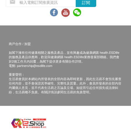
優健基因資訊科技客戶服務同事會詳細向客人說明
訂閱
注意事項及採集樣本服務需知， 以保障客人確保
資料正確無誤
訂購檢查計劃之服務條款及細則
商戶合作 / 加盟
如客戶購買過敏測試檢查，
客戶收到由健康網購
如閣下擁有任何健康相關之服務及產品，並有興趣成為健康網購 health.ESDlife
health.ESDlife寄出之確認成功付款電郵後，優健
的服務及產品供應商，歡迎與健康網購 health.ESDlife業務發展部聯絡。我們會
於2個工作天內回覆，為閣下提供更多有關合作詳情。
基因資訊科技有限公司將於隨後1-2個工作天的辦
電郵:
partnership@esdlife.com
公時間內，致電客戶預約採樣的時間及地點。客戶
重要聲明：
亦可致電查詢 (電話：+852 3989 6160)
生活易會員於本網站內所發表的全部內容為即時更新，因此生活易不會預先審查
任何內容，並不會保證其準確性、完整性及質量。此外，會員所發表的全部內容
如客戶購買口腔細胞採樣棒，收到確認成功付款電
均屬個人意見，並不代表生活易之言論及立場。如從而引起任何損失或法律糾
紛，生活易概不負責。有關詳情請參閱生活易的免責聲明。
郵後，優健基因資訊科技有限公司將於隨後3個工
作天的辦公時間內，致電客戶確認送貨地點及送
貨。客戶亦可致電查詢 (電話：+852 3989 6160)
檢測計劃適用於所有年齡之人士
未成年客人檢測指引 (18歳以下人士) ：必須由家