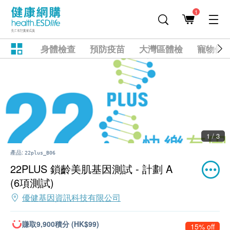
1
身體檢查
預防疫苗
大灣區體檢
寵物健
1 / 3
產品:
22plus_B06
22PLUS 鎖齡美肌基因測試 - 計劃 A
(6項測試)
優健基因資訊科技有限公司
賺取9,900積分 (HK$99)
15% off