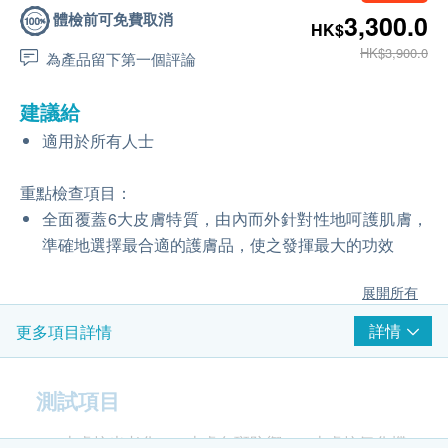
體檢前可免費取消
3,300.0
HK$
HK$3,900.0
為產品留下第一個評論
建議給
適用於所有人士
重點檢查項目：
全面覆蓋6大皮膚特質，由內而外針對性地呵護肌膚，
準確地選擇最合適的護膚品，使之發揮最大的功效
展開所有
詳情
更多項目詳情
測試項目
皮膚抗光老化
皮膚色斑防禦
皮膚抗氧化機