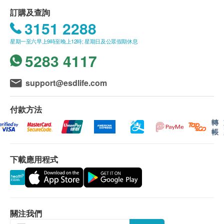
將蓋子牢固地套回管套上
過，請勿使用
訂購及查詢
採集口腔細胞樣本前，請用清水清洗口腔，保持口
3151 2288
腔清潔及濕潤
注意事項
星期一至六早上9時至晚上12時; 星期日及公眾假期休息
每支口腔棒只能使用一次，不可重復使用
5283 4117
採樣後，請於3日内寄回本公司實驗室，過期的樣
採樣後，請於3日内寄回22PLUS實驗室，過期的
本或會影響測試結果，本公司實驗室將不會處理過
樣本或會影響測試結果，22PLUS實驗室將不會處
期的樣本
support@esdlife.com
理過期的樣本
未交回本公司實驗室的樣本應保存於室溫狀態
未交回22PLUS實驗室的樣本應保存於室溫狀態
18歲或以下人士請於家長或監護人陪同下使用採樣
付款方法
18歲或以下人士請於家長或監護人陪同下使用採樣
棒
轉
棒
帳
如有任何疑問，請致電2697 1115 聯絡客戶服務員
如有任何疑問，請致電+852 3989 6160 聯絡優健
基因資訊科技客戶服務同事及參閲採樣套裝内的使
下載應用程式
用説明
親臨22PLUS採集樣本（抽血）預約流程
經確定付款完成後，優健基因資訊科技客戶服務同
關注我們
事會於1-2 個工作天内致電安排預約事宜