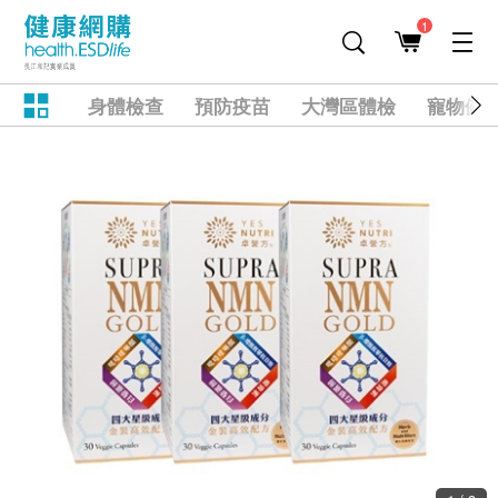
1
身體檢查
預防疫苗
大灣區體檢
寵物健