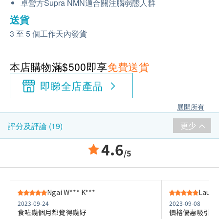
卓營方Supra NMN適合關注腦弱態人群
送貨
3 至 5 個工作天內發貨
本店購物滿$500即享
免費送貨
即睇全店產品
展開所有
更少
評分及評論 (19)
4.6
/5
Ngai W*** K***
Lau M*
2023-09-24
2023-09-08
食咗幾個月都覺得幾好
價格優惠吸引,訂