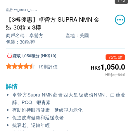
1 / 3
產品:
YN_HN011_3pcs
【3樽優惠】卓營方 SUPRA NMN 金
裝 30粒 x 3樽
商戶名稱：
卓營方
產地：
美國
包裝：
30粒/樽
賺取1,050積分 (HK$10)
75% off
1,050.0
19則評價
HK$
HK$4,164.0
詳情
卓營方Supra NMN蘊含四大星級成份NMN、白藜蘆
醇、PQQ、蝦青素
有助維持眼睛健康，延緩視力老化
促進皮膚健康和延緩衰老
抗衰老、逆轉年輕