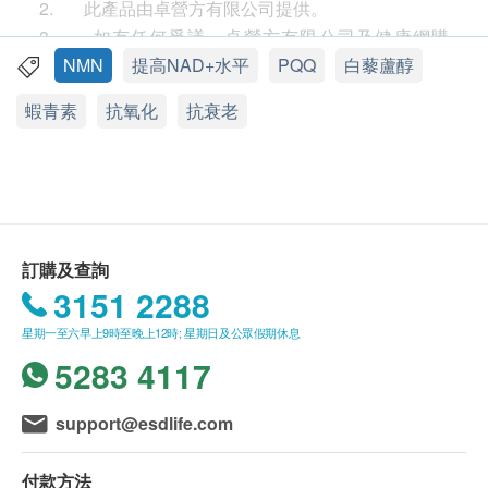
體修復能力
2. 此產品由卓營方有限公司提供。
蝦青素
– 有助維持眼睛健康，延緩視力老化
3. 如有任何爭議，卓營方有限公司及健康網購
白藜蘆醇
– 高度鎖水保濕，提升皮膚彈力，保持青春
health.ESDlife保留最終決議權。
NMN
提高NAD+水平
PQQ
白藜蘆醇
容貌
送貨
蝦青素
抗氧化
抗衰老
PQQ
– 啟動腦細胞有更多能量，令頭腦更靈活清晰，
1. 購買
卓營方
產品總額滿HK$500，即可享香港一
提升記憶力
般地區免費送貨服務。賬單總額未滿HK$500需附加
HK$40運費。
卓營方Supra NMN金裝
有助維持眼睛健康，延緩視
2. 如送貨地區為離島地區（大嶼山、南丫島、長
力老化; 強力抗氧化; 增強免疫系統防護; 保護人體細胞
洲、坪洲）或偏遠地區，需額外收取附加費
不受紫外線和自由基的傷害; 促進身體健康增強體質;
HK$20（不論賬單總額）。卓營方會於送貨前透過電
訂購及查詢
促進皮膚健康和延緩衰老; 促進心臟及心血管健康; 促
話或電郵通知顧客再作安排。
3151 2288
進肝臟健康; 有助提升能量，令人更精神; 有助肌肉運
3. 我們將於確定訂單後3-5個工作天內安排發貨。
星期一至六早上9時至晚上12時; 星期日及公眾假期休息
動後迅速復原，緩解運動後疲勞。
卓營方Supra NMN
4. 不排除運送時間會因節日而有所影響。當八號
5283 4117
金裝
適合關注腦弱態人群。
烈風訊號懸掛或黑色暴雨警告生效時，送貨服務時間
將會延遲。
support@esdlife.com
適合人士
5. 所有訂單須視乎相關貨品的供應情況再作最後
卓營方Supra NMN金裝
適合關注延緩衰老、眼睛、
確認。倘若健康網購health.ESDlife未能提供任何訂單
付款方法
皮膚、腦部健康、心臟及心血管健康的人士服用