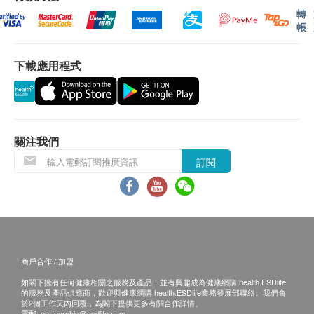
上的貨品，健康網購health.ESDlife有權拒絕接受該訂
轉
單，並且會於送貨前透過電話或電郵通知顧客再作安
帳
成分
排。
每粒含：
保證
下載應用程式
β-煙酰胺單核苷酸、白藜蘆醇、吡咯喹啉醌、乳化劑
1. 貨品質量保證，於顧客收到產品當日起計，食
（460）、素食膠囊、雨生紅球藻、抗結劑（551、
用期應最少有18個月或以上。
572）
換貨條款及細則
1. 當顧客收取已訂購之貨品時，有責任檢查貨品
關注我們
服用方法
是否有損毀情況，一經確認簽收，恕不接受退換。
成人每天建議餐後服用1-2粒或遵照醫生指示
訂閱
2. 退換產品必須包裝完整，如退換之產品有任何
殘缺或過期退回，供應商有權不受理。
注意
3. 如有其他損壞或遺漏查詢，顧客必須保留有效
孕婦或哺乳期婦女，服用本產品前請先諮詢家庭醫生
收據正本，並於送貨後3個工作天內按下列方式聯絡
意見。
健康網購health.ESDlife客戶服務部跟進。
電郵: support@esdlife.com / 健康網購health.ESDlife
商戶合作 / 加盟
客服熱線: (852) 3151-2288
如閣下擁有任何健康相關之服務及產品，並有興趣成為健康網購 health.ESDlife
的服務及產品供應商，歡迎與健康網購 health.ESDlife業務發展部聯絡。我們會
於2個工作天內回覆，為閣下提供更多有關合作詳情。
電郵:
partnership@esdlife.com