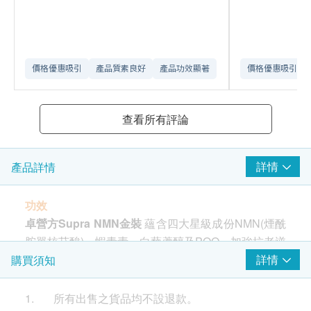
價格優惠吸引
產品質素良好
產品功效顯著
價格優惠吸引
查看所有評論
詳情
產品詳情
功效
卓營方Supra NMN金裝
蘊含四大星級成份NMN(煙酰
胺單核苷酸)、蝦青素、白藜蘆醇及PQQ，加強抗老逆
齡的功效，為你帶出健康神采。
詳情
購買須知
NMN
– 有效地活化細胞機能，延緩衰老，亦能加強身
1. 所有出售之貨品均不設退款。