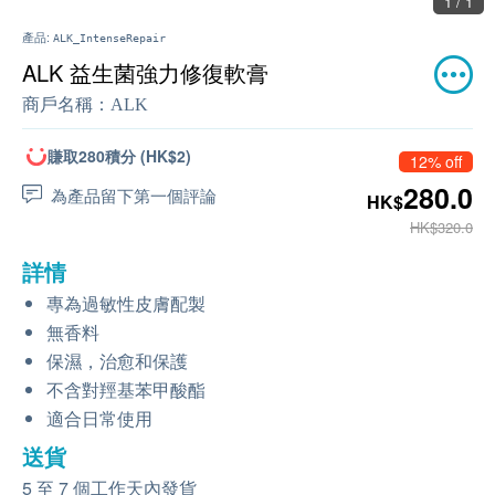
1 / 1
產品:
ALK_IntenseRepair
ALK 益生菌強力修復軟膏
商戶名稱：
ALK
賺取280積分 (HK$2)
12% off
280.0
為產品留下第一個評論
HK$
HK$320.0
詳情
專為過敏性皮膚配製
無香料
保濕，治愈和保護
不含對羥基苯甲酸酯
適合日常使用
送貨
5 至 7 個工作天內發貨