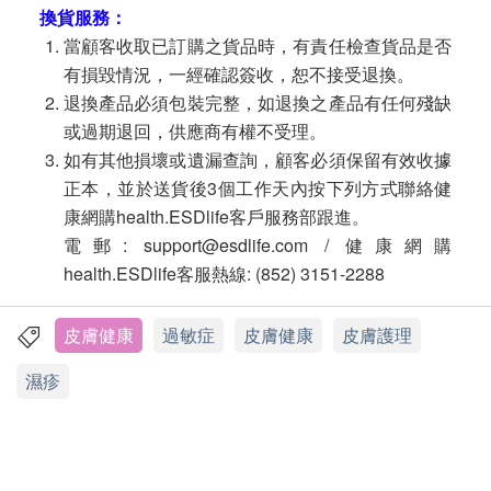
換貨服務：
當顧客收取已訂購之貨品時，有責任檢查貨品是否
有損毀情況，一經確認簽收，恕不接受退換。
退換產品必須包裝完整，如退換之產品有任何殘缺
或過期退回，供應商有權不受理。
如有其他損壞或遺漏查詢，顧客必須保留有效收據
正本，並於送貨後3個工作天內按下列方式聯絡健
康網購health.ESDlife客戶服務部跟進。
電郵: support@esdlife.com / 健康網購
health.ESDlife客服熱線: (852) 3151-2288
皮膚健康
過敏症
皮膚健康
皮膚護理
濕疹