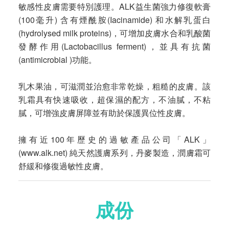
敏感性皮膚需要特別護理。ALK益生菌強力修復軟膏
(100毫升) 含有煙酰胺(Iacinamide) 和水解乳蛋白
(hydrolysed milk proteins)，可增加皮膚水合和乳酸菌
發酵作用(Lactobacillus ferment)，並具有抗菌
(antimicrobial )功能。
乳木果油，可滋潤並治愈非常乾燥，粗糙的皮膚。該
乳霜具有快速吸收，超保濕的配方，不油膩，不粘
膩，可增強皮膚屏障並有助於保護異位性皮膚。
擁有近100年歷史的過敏產品公司「ALK」
(www.alk.net) 純天然護膚系列，丹麥製造，潤膚霜可
舒緩和修復過敏性皮膚。
成份