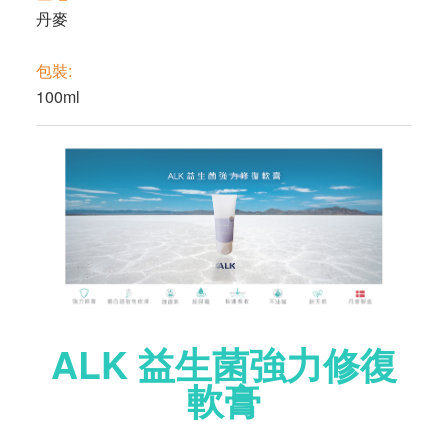
丹麥
包裝:
100ml
ALK 益生菌強力修復
軟膏