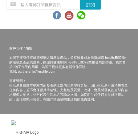
訂閱
商戶合作 / 加盟
如閣下擁有任何健康相關之服務及產品，並有興趣成為健康網購 health.ESDlife
的服務及產品供應商，歡迎與健康網購 health.ESDlife業務發展部聯絡。我們會
於2個工作天內回覆，為閣下提供更多有關合作詳情。
電郵:
partnership@esdlife.com
重要聲明：
生活易會員於本網站內所發表的全部內容為即時更新，因此生活易不會預先審查
任何內容，並不會保證其準確性、完整性及質量。此外，會員所發表的全部內容
均屬個人意見，並不代表生活易之言論及立場。如從而引起任何損失或法律糾
紛，生活易概不負責。有關詳情請參閱生活易的免責聲明。