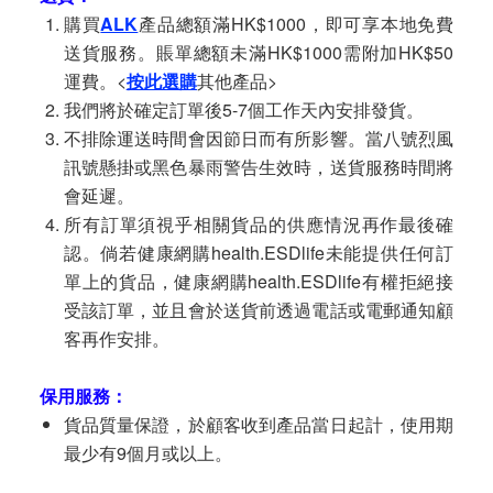
購買
ALK
產品總額滿HK$1000，即可享本地免費
送貨服務。賬單總額未滿HK$1000需附加HK$50
運費。<
按此選購
其他產品>
我們將於確定訂單後5-7個工作天內安排發貨。
不排除運送時間會因節日而有所影響。當八號烈風
訊號懸掛或黑色暴雨警告生效時，送貨服務時間將
會延遲。
所有訂單須視乎相關貨品的供應情況再作最後確
認。倘若健康網購health.ESDlife未能提供任何訂
單上的貨品，健康網購health.ESDlife有權拒絕接
受該訂單，並且會於送貨前透過電話或電郵通知顧
客再作安排。
保用服務：
貨品質量保證，於顧客收到產品當日起計，使用期
最少有9個月或以上。