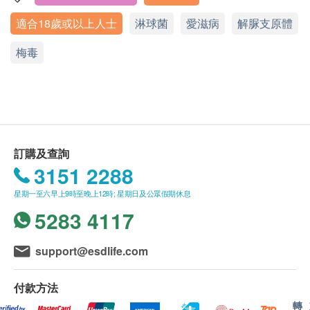
病毒，但未必為愛滋病患者，應作進一步檢查；若呈
報告時間： 一般情況下，報告將於檢測後約 2星期
詳細醫學問卷
適合18歲或以上人士
淋球菌
愛滋病
解脲支原體
陰性反應，則代表沒有受到感染。但需注意，感染病
顯示地圖
完成（不包括星期六、日及公眾假期）。部分特定
毒後首3個月為「空窗期」，此時的檢查未必能成功
測試的報告時間或有不同，例如：ALEX2® 過敏
乙型肝炎檢查
梅毒
星期一至五︰10:00a.m. – 1:00p.m. ; 3:00p.m. – 6:00p.m.
檢驗出抗體，故建議於懷疑受感染後3個月後方作檢
測試報告需時約 7個工作天。(其他指定性傳染病檢
星期六︰10:00a.m. – 1:00p.m. ; 3:00p.m. – 6:00p.m.
乙型肝炎表面抗原
查。
星期日及公眾假期︰休息
查計劃及循環腫瘤細胞癌症檢查的報告時間，請參
電話：3504 2738
愛滋病病毒P24抗原
考其產品頁面。)
梅毒
p24抗原是構成愛滋病病毒的其中一種蛋白質，當首
報告跟進： 報告將以電子方式發送。客戶收到電
次感染愛滋病病毒時，身體會出現大量p24抗原。因
梅毒血清抗體
子報告後，我們會安排醫護人員致電進行專業講
此，p24抗原測試有助診斷初期愛滋病病毒感染，適
訂購及查詢
解。請注意，報告講解的輪候時間或會因應個別化
報告
合進行不安全性行為後，心急想知道有否感染HIV的
3151 2288
驗項目所需時間或客戶指定時段等因素而有所調
人士。
整。
醫護人員講解報告
星期一至六早上9時至晚上12時; 星期日及公眾假期休息
訂購一經確認，不設更改已訂購的計劃，轉讓給第
1-2個工作天
5283 4117
沙眼衣原體基因定性測試
三者及／或退款。
衣原體是全球最常見的細菌性性病之一，感染地方除
如有任何爭議，「健康網購health.ESDlife」及
support@esdlife.com
了陰道、陰莖、肛門、子宮、子宮頸，甚至可涉及眼
ApexHealth
保留最終決定權。
睛及口腔。
付款方法
免責聲明：
轉