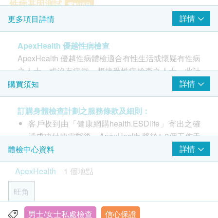
性病基因測試
重點項目
詳情
更多項目詳情
淋病病毒基因
生殖支原體 DNA
ApexHealth 優越性病檢查
解脲支原體 DNA
ApexHealth 優越性病體檢適合有性生活或懷疑有性病
沙眼衣原體基因測試
之人士，或沒有病徵，想接受性病檢查之人士。此計
滴蟲基因測試
劃已覆蓋絕常見性病，包括愛滋病、梅毒、淋病、非
詳情
購買須知
微小脲原體基因測試
淋菌性尿道炎（沙眼衣原體、解脲支原體、生殖支原
人型支原體基因測試
體基因測試）和乙型肝炎，合共14種。
梅毒螺旋菌
訂購身體檢查計劃之服務條款及細則：
客戶收到由「健康網購health.ESDlife」寄出之確
愛滋病 HIV
重點項目
重點檢查項目：
認成功付款電郵後，ApexHealth 將於1-2個工作天
愛滋病、衣原體、淋病
愛滋病病毒抗體一及二
內，致電客戶預約身體檢查的時間及地點。客戶必
詳情
體檢中心資料
愛滋病病毒P24抗原
須於預約當天出示身份證及列印訂購確認信以確認
ApexHealth
1 個地點
愛滋病
身份。
愛滋病病毒抗體一及二
本身體檢查計劃有效期為2個月，客戶必須於2個月
2
基本項目
旺角
此為檢查血液內是否帶有愛滋病抗體，有助檢驗是否
內(由確認付款日期起計)接受有關檢查，逾期作
感染愛滋病病毒，若呈陽性反應，表示已感染愛滋病
基本健康評估
廢。
男士/女士私處檢查
信心保證
香港九龍彌敦道555號九龍行21樓1-3單位 (油麻地A1出口)