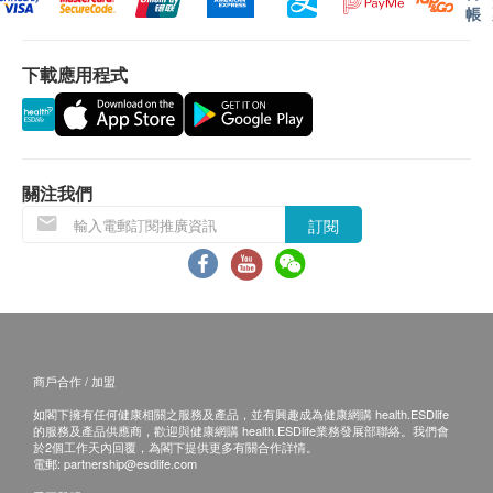
解脲衣原體基因測試
所有健康檢查/服務並非作為醫務診斷或治療用
帳
一種很常見的細菌性感染，是支原體的一種及和衣原
途。當閣下身體健康出現任何疾病徵兆時，應立即
體一樣生長在細胞中，通常透過唾液、血液、陰道分
諮詢有認可資格的醫生，作出診斷及治療。
下載應用程式
泌等傳播，解脲脲原體在身體內亦可引起類似衣原體
本服務/產品由商戶提供。生活易【健康網購
和淋病的並發症，如盆腔炎和不孕。
health.ESDlife】並沒有經營或提供本服務/產品。
有關此服務/產品的錯漏或延誤，或因使用此服務/
生殖支原體基因測試
產品而引致的損失、損害、受傷或法律訴訟，健康
關注我們
生殖支原體如在體內大量繁殖將導致尿道炎，此測試
網購health.ESDlife概不負責。一切有關的索償或
訂閱
有助檢驗出是否患有非淋菌性尿道炎，如性交後數天
查詢，須向提供服務之體檢中心或商戶提出。
內發現炎症，建議盡快接受檢查。
滴蟲基因測試
滴蟲是主要經性接觸傳播的一種單細胞原蟲。女性受
滴蟲感染後有機會因而患上陰道炎，感到陰道痕癢和
商戶合作 / 加盟
陰道分泌增多，白帶呈黃綠色和帶臭。男性通常沒有
如閣下擁有任何健康相關之服務及產品，並有興趣成為健康網購 health.ESDlife
任何症狀，但偶爾會出現排尿疼痛。
的服務及產品供應商，歡迎與健康網購 health.ESDlife業務發展部聯絡。我們會
於2個工作天內回覆，為閣下提供更多有關合作詳情。
電郵:
partnership@esdlife.com
微小脲原體基因測試