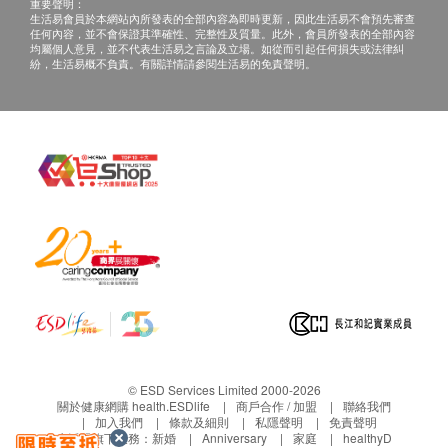
重要聲明：
生活易會員於本網站內所發表的全部內容為即時更新，因此生活易不會預先審查
男性:通常尿道流流出不明分泌物、小便時感到灼痛。
任何內容，並不會保證其準確性、完整性及質量。此外，會員所發表的全部內容
女性：小便時感到灼痛、陰道出現異常分泌物、分泌
均屬個人意見，並不代表生活易之言論及立場。如從而引起任何損失或法律糾
紛，生活易概不負責。有關詳情請參閱生活易的免責聲明。
其他併發症︰ 前列腺炎、睪丸發炎、盆腔炎、不孕。
人型支原體基因測試
對女士的影響有︰細菌性陰道發炎、子宮頸發炎、輸
卵管發炎、不育、流產、死胎、早產。對男士的影響
有︰尿道炎、不育。其他併發症可能有腦膜炎、關節
細菌炎、腎盂腎炎等
淋病病毒基因
淋病是一種常見的性病，是由淋病雙球菌引致的，常
見病徵是患者私處流出混濁的奶狀或黃綠色的分泌
物，因此淋病亦俗稱為白濁。淋病可影響的部位有尿
道、陰道、陰莖、前列腺、肛門、子宮，甚至可涉及
© ESD Services Limited 2000-2026
關於健康網購 health.ESDlife
商戶合作 / 加盟
聯絡我們
眼睛及口腔。
加入我們
條款及細則
私隱聲明
免責聲明
生活易旗下業務：
新婚
Anniversary
家庭
healthyD