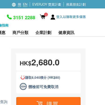
簡
EN
EVERJOY 獎賞計畫
推薦朋友計劃
1
3151 2288
登入以賺取更多優惠
檢指南
優惠
商戶分類
企業計劃
健康資訊
測
2,680.0
HK$
賺取8,040積分 (HK$80)
體檢前可免費取消
」查詢
購買