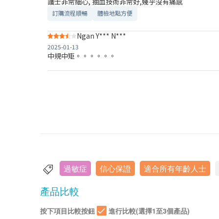
護士非常細心, 抽血技術非常好,幾乎沒有痛感
訂購流程順暢
體檢地點方便
Ngan Y*** N***
2025-01-13
中規中矩。。。。。。
過敏症
信心保證
適合所有年齡人士
產品比較
按下項目比較按鈕
進行比較(選擇1至3個產品)