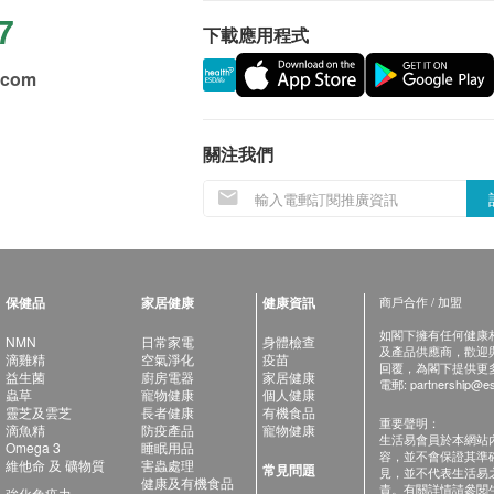
7
下載應用程式
.com
關注我們
保健品
家居健康
健康資訊
商戶合作 / 加盟
如閣下擁有任何健康相關
NMN
日常家電
身體檢查
及產品供應商，歡迎與健
滴雞精
空氣淨化
疫苗
回覆，為閣下提供更
益生菌
廚房電器
家居健康
電郵:
partnership@es
蟲草
寵物健康
個人健康
靈芝及雲芝
長者健康
有機食品
重要聲明：
滴魚精
防疫產品
寵物健康
生活易會員於本網站
Omega 3
睡眠用品
容，並不會保證其準
維他命 及 礦物質
害蟲處理
常見問題
見，並不代表生活易
健康及有機食品
責。有關詳情請參閱
強化免疫力