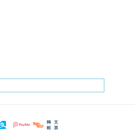
轉
支
帳
票