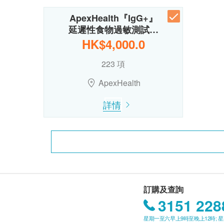
ApexHealth『IgG+』
延遲性食物過敏測試…
HK$4,000.0
223 項
ApexHealth
詳情
訂購及查詢
3151 228
星期一至六早上9時至晚上12時; 