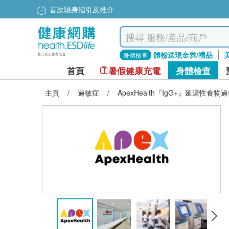
首次驗身指引及推介
體檢送現金券/禮品
身體檢查
首頁
暑假健康充電
身體檢查
主頁
/
過敏症
/
ApexHealth『IgG+』延遲性食物過