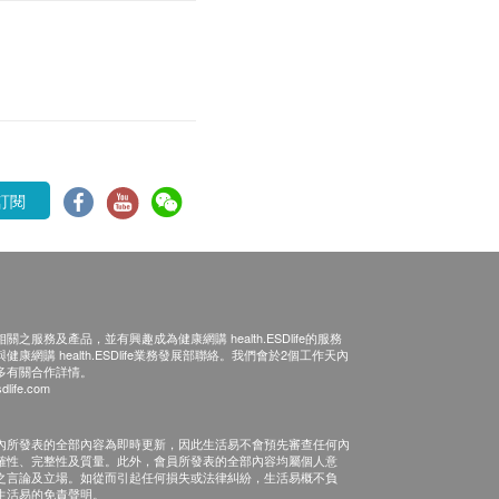
訂閱
之服務及產品，並有興趣成為健康網購 health.ESDlife的服務
康網購 health.ESDlife業務發展部聯絡。我們會於2個工作天內
多有關合作詳情。
dlife.com
內所發表的全部內容為即時更新，因此生活易不會預先審查任何內
確性、完整性及質量。此外，會員所發表的全部內容均屬個人意
之言論及立場。如從而引起任何損失或法律糾紛，生活易概不負
生活易的免責聲明。