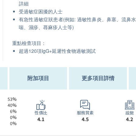
詳細
受過敏症困擾的人士
有急性過敏症狀患者(例如: 過敏性鼻炎、鼻塞、流鼻
喘、濕疹、蕁麻疹人士等)
重點檢查項目：
超過120項IgG+延遲性食物過敏測試
附加項目
更多項目詳情
53%
40%
6%
服務質素
性價比
設施
0%
4.5
4.1
4.2
0%