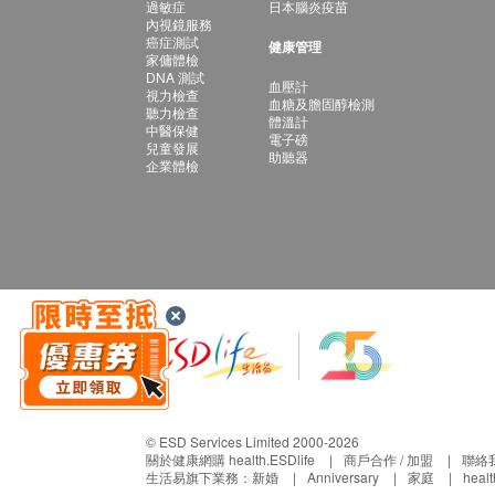
過敏症
日本腦炎疫苗
內視鏡服務
癌症測試
健康管理
家傭體檢
DNA 測試
血壓計
視力檢查
血糖及膽固醇檢測
聽力檢查
體溫計
中醫保健
電子磅
兒童發展
助聽器
企業體檢
© ESD Services Limited 2000-2026
關於健康網購 health.ESDlife
商戶合作 / 加盟
聯絡
生活易旗下業務：
新婚
Anniversary
家庭
heal