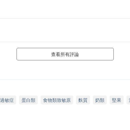
查看所有評論
過敏症
蛋白類
食物類致敏原
麩質
奶類
堅果