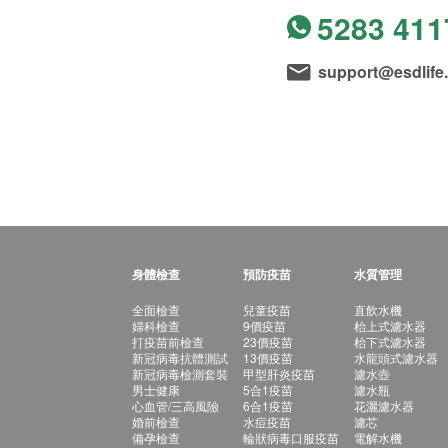
5283 411
support@esdlife
身體檢查
預防疫苗
水質管理
全面檢查
兒童疫苗
直飲水機
婦科檢查
9價疫苗
枱上式濾水器
打疫苗前檢查
23價疫苗
枱下式濾水器
新冠病毒抗體測試
13價疫苗
水龍頭式濾水器
新冠病毒檢測套裝
甲型肝炎疫苗
濾水壺
男士健康
5合1疫苗
濾水瓶
心血管/三高風險
6合1疫苗
花灑濾水器
婚前檢查
水痘疫苗
濾芯
備孕檢查
輪狀病毒口服疫苗
電解水機