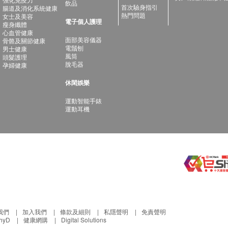
飲品
首次驗身指引
腸道及消化系統健康
熱門問題
女士及美容
電子個人護理
瘦身纖體
心血管健康
面部美容儀器
骨骼及關節健康
電鬚刨
男士健康
風筒
頭髮護理
脫毛器
孕婦健康
休閑娛樂
運動智能手錶
運動耳機
我們
加入我們
條款及細則
私隱聲明
免責聲明
thyD
健康網購
Digital Solutions