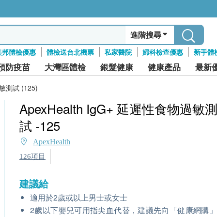
進階搜尋
美邦體檢優惠
體檢送台北機票
私家醫院
婦科檢查優惠
新手體
預防疫苗
大灣區體檢
銀髮健康
健康產品
最新
敏測試 (125)
ApexHealth IgG+ 延遲性食物過敏
試 -125
ApexHealth
126項目
建議給
適用於2歲或以上男士或女士
2歲以下嬰兒可用指尖血代替，建議先向「健康網購