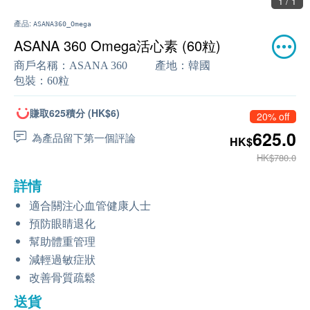
1 / 1
產品:
ASANA360_Omega
ASANA 360 Omega活心素 (60粒)
商戶名稱：
ASANA 360
產地：
韓國
包裝：
60粒
賺取625積分 (HK$6)
20% off
625.0
為產品留下第一個評論
HK$
HK$780.0
詳情
適合關注心血管健康人士
預防眼睛退化
幫助體重管理
減輕過敏症狀
改善骨質疏鬆
送貨