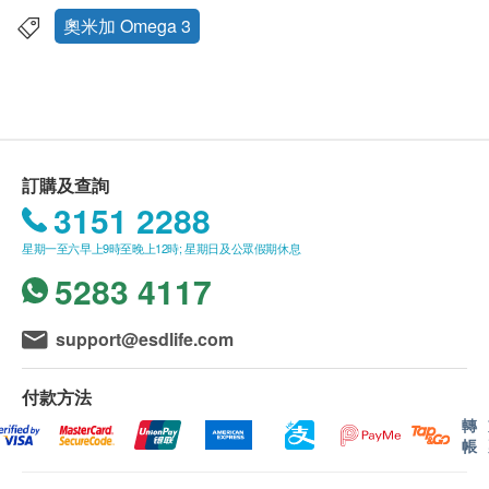
健康自然好！
如有任何爭議，ASANA 360及健康網購
奧米加 Omega 3
health.ESDlife保留最終決議權。
適合關注心血管健康人士
預防眼睛退化
送貨條款：
幫助體重管理
購買ASANA 360產品總額滿HK$600，即可享本地
減輕過敏症狀
免費送貨服務。賬單總額未滿HK$600需附加
改善骨質疏鬆
訂購及查詢
HK$85運費。
3151 2288
我們將於確定訂單後1-3個工作天內安排發貨。
服用方法
星期一至六早上9時至晚上12時; 星期日及公眾假期休息
不排除運送時間會因節日而有所影響。當八號烈風
每日睡前或晚飯後30分鐘食用2粒治或遵從醫
5283 4117
訊號懸掛或黑色暴雨警告生效時，送貨服務時間將
生指引。
會延遲。
所有訂單須視乎相關貨品的供應情況再作最後確
support@esdlife.com
注意事項
認。倘若健康網購health.ESDlife未能提供任何訂
懷孕、哺乳、敏感症患者、正在接受藥物
單上的貨品，健康網購health.ESDlife有權拒絕接
付款方法
治療或懷疑對產品成分敏感人士，需諮詢
受該訂單，並且會於送貨前透過電話或電郵通知顧
轉
醫生意見方可食用本產品。本產品並非治
帳
客再作安排。
療或預防疾病之藥物，效果需視乎個別體