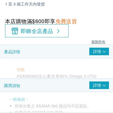
1 至 3 個工作天內發貨
本店購物滿$600即享
免費送貨
即睇全店產品
展開所有
詳情
產品詳情
功效
ASANA360活心素含有80% Omega 3 (rTG)
，72%高濃度DHA&EPA，結合6大護心通血
詳情
購買須知
管成分，包括：紅麴精華、綠茶精華、銀杏
葉精華、CoQ10 酵素、卵磷脂及鋅，專門針
一般條款：
對適合關注心臟及血管健康人士，或有助穩
所有出售之 ASANA 360 貨品均不設退款。
定三高*，同時亦保養眼、腦健康。血管通，
此產品由 ASANA 360 提供。