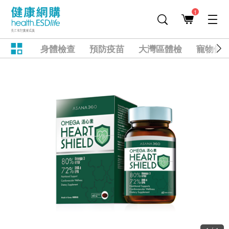
1
身體檢查
預防疫苗
大灣區體檢
寵物健