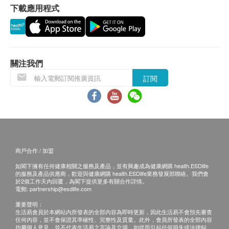
質而定。
下載應用程式
保用條款：
此產品沒有根據«藥劑業及毒藥條
貨品質量保證，於顧客收到產品當日起計，使用
例»或«中醫藥條例»註冊。為此產品作出
期應最少有12個月或以上。
的任何聲稱亦沒有為進行該等註冊而接受
評核。此產品並不供作診斷、治療或預防
退換條款：
關注我們
任何疾病之用。
當顧客收取已訂購之貨品時，有責任檢查貨品是否
訂閱
有損毀情況，一經確認簽收，恕不接受退換。
退換產品必須包裝完整，如退換之產品有任何殘缺
或過期退回，供應商有權不受理。
如有其他損壞或遺漏查詢，顧客必須保留有效收據
正本，並於送貨後3個工作天內按下列方式聯絡
商戶合作 / 加盟
ASANA 360 客戶服務部跟進。
如閣下擁有任何健康相關之服務及產品，並有興趣成為健康網購 health.ESDlife
電郵：cs@asana360global.com
的服務及產品供應商，歡迎與健康網購 health.ESDlife業務發展部聯絡。我們會
於2個工作天內回覆，為閣下提供更多有關合作詳情。
電郵:
partnership@esdlife.com
重要聲明：
生活易會員於本網站內所發表的全部內容為即時更新，因此生活易不會預先審查
任何內容，並不會保證其準確性、完整性及質量。此外，會員所發表的全部內容
均屬個人意見，並不代表生活易之言論及立場。如從而引起任何損失或法律糾