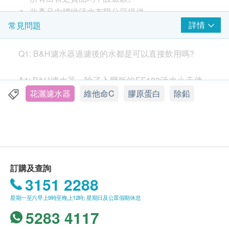
此產品由標緻活水有限公司提供。
如有任何爭議，標緻活水有限公司及健康網購
詳情
常見問題
health.ESDlife保留最終決議權。
Q1: B&H濾水器過濾後的水都是可以直接飲用嗎?
送貨條款：
產品特性
購買
標緻活水有限公司
產品總額滿HK$800，即可
沐浴跟飲水同樣重要！當我們享受沐浴時，水中有害
A1: B&H濾水器，除了入門版的EF100活水小天使，
享本地免費送貨服務。賬單總額未滿HK$800需附
物質如同飲水時一樣會從皮膚進入我們體內，尤其在
其他的都會在資料上列明可以即開即飲。但值得留
花灑濾水器
維他命C
膠原蛋白
除鉛
加$60運費。<
按此選購
其他產品>
冬季沐浴水經過高温所產生水蒸氣，會通過我們呼吸
意，雖然有過濾細菌，只要水沒有立即飲用而接觸到
我們將於確定訂單後7個工作天內安排發貨。
道馬上吸進體內，同時又會透過身體毛孔進入，對身
空氣還是會生菌，建議即開即飲是最好又安全。
不排除運送時間會因節日而有所影響。當八號烈風
體損害極其利害！（自來水裏包括有毒性重金屬及氯
訊號懸掛或黑色暴雨警告生效時，送貨服務時間將
氣）。B&H美肌膠原沐浴器能高效去除:
會延遲。
水中重金屬如：汞、鉛、銅、鎳及砷等，過濾水中
Q2: B&H 濾水器過濾的水需要再煮沸殺菌嗎？
訂購及查詢
所有訂單須視乎相關貨品的供應情況再作最後確
泥沙、異味、雜質等等
3151 2288
認。倘若健康網購health.ESDlife未能提供任何訂
同時含有維他命C+膠原蛋白去除水中氯氣
A2: 煲水是想將水中的氯氣經加熱後揮發掉及殺菌，
單上的貨品，健康網購health.ESDlife有權拒絕接
星期一至六早上9時至晚上12時; 星期日及公眾假期休息
促進皮膚膠原再生，有助改善濕疹/皮膚敏感等
B&H濾水器是利用CTO級活性碳去除水中氯，高密度
受該訂單，並且會於送貨前透過電話或電郵通知顧
5283 4117
滋潤肌膚，增加皮膚彈性
陶瓷微米級的小孔去除細菌，所以，水是不需要煮
客再作安排。
減少使用潤膚產品速進髮質健康，改善脫髮問題！
沸。