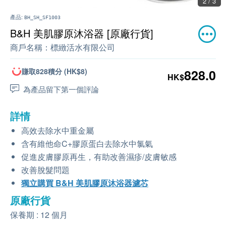
2 / 3
產品:
BH_SH_SF1003
B&H 美肌膠原沐浴器 [原廠行貨]
商戶名稱：
標緻活水有限公司
賺取828積分 (HK$8)
828.0
HK$
為產品留下第一個評論
詳情
高效去除水中重金屬
含有維他命C+膠原蛋白去除水中氯氣
促進皮膚膠原再生，有助改善濕疹/皮膚敏感
改善脫髮問題
獨立購買 B&H 美肌膠原沐浴器濾芯
原廠行貨
保養期 : 12 個月