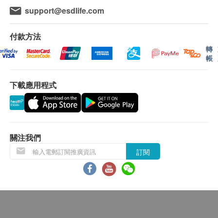
容易安裝
support@esdlife.com
保用條款：
不銹鋼外殼，美觀耐用
所有貨品一年保養（不包括濾芯、配件）
Q3: 如果用水量很少，是否可延長更換濾芯的時間？
付款方法
濾芯一經拆封使用過後，恕無法辦理退貨。
轉
產品規格
帳
鋅底安裝：水壓6bars或以上，需安裝減壓閥（基
A3: B&H濾芯都有其使用壽命，依時間或流量計算。
尺寸：長160mm x 寛80mm
本安裝是不包括減壓閥之費用）
盡管使用量很少可能沒超過它的可過濾公升數，建議
流量：480L/H
下載應用程式
還是按照原廠規定的時間來做更換 (B&H濾芯一般壽
最高水壓: 0.8一MPA
退換條款：
命為9至12個月)，以確保飲用水的安全。超過建議更
濾芯壽命：約6-8個月
當顧客收取已訂購之貨品時，有責任檢查貨品是否
換時間太久(2個月以上)，則無法保證去除餘氯及雜質
濾芯濾水量：50公噸（因水質及使用量而有所不
有損毀情況，一經確認簽收，恕不接受退換。
效能依然存在。
同）
退換產品必須包裝完整，如退換之產品有任何殘缺
關注我們
更換濾芯型號：
獨立購買 B&H 美肌膠原沐浴器濾
或過期退回，供應商有權不受理。
如同食品過了保質期，是不建議食用的道理一樣。
芯
訂閱
如有其他損壞或遺漏查詢，顧客必須保留有效收據
正本，並於送貨後3個工作天內按下列方式聯絡健
注意事項
康網購health.ESDlife客戶服務部跟進。
Q4: 過濾後水煮沸後，為什麼會有白色沉澱或浮游
工作溫度：5-50°C (高温會破壞濾芯功能)
電郵: support@esdlife.com / 健康網購
物？
在未安裝好沐浴器時，切忽弄濕濾芯
health.ESDlife客服熱線: (852) 3151-2288