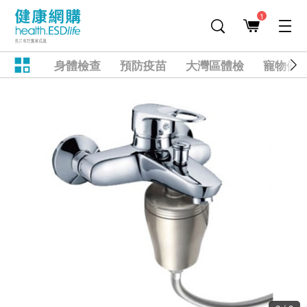
1
身體檢查
預防疫苗
大灣區體檢
寵物健