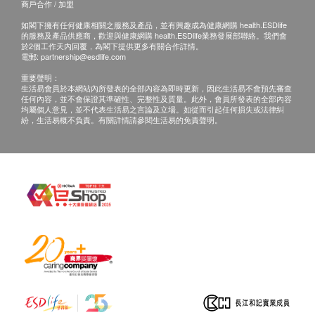
商戶合作 / 加盟
A4: 因為煲水會使水中的離子鈣質產生化學變化，經
如閣下擁有任何健康相關之服務及產品，並有興趣成為健康網購 health.ESDlife
加熱煮沸變成CaHCO3(碳酸氫鈣)。根據國外文獻資
的服務及產品供應商，歡迎與健康網購 health.ESDlife業務發展部聯絡。我們會
料，對人體健康並無影響。
於2個工作天內回覆，為閣下提供更多有關合作詳情。
電郵:
partnership@esdlife.com
重要聲明：
生活易會員於本網站內所發表的全部內容為即時更新，因此生活易不會預先審查
任何內容，並不會保證其準確性、完整性及質量。此外，會員所發表的全部內容
Q5：「鉛」對人體會有哪些影響?
均屬個人意見，並不代表生活易之言論及立場。如從而引起任何損失或法律糾
紛，生活易概不負責。有關詳情請參閱生活易的免責聲明。
A5: B&H濾芯能有效去除水溶性鉛，鉛可以透過進
食、呼吸或皮膚表面吸收而進入人體。若過量接觸及
被人體吸收，鉛可對多個器官及身體功能造成影響。
這些影響包括神經系統發展影響、貧血、高血壓、消
化系統病徵、腎功能受損、神經系統受損、生育能力
受損和不良懷孕結果。
Q6：如何選購合適的濾水器型號？