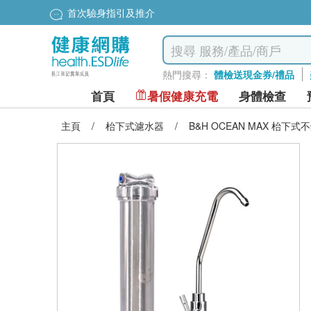
首次驗身指引及推介
熱門搜尋：
體檢送現金券/禮品
首頁
暑假健康充電
身體檢查
主頁
/
枱下式濾水器
/
B&H OCEAN MAX 枱下