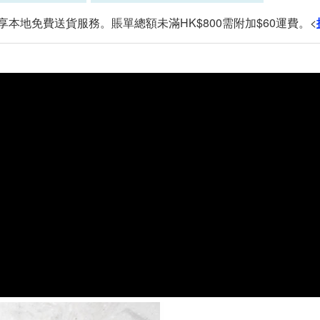
可享本地免費送貨服務。賬單總額未滿HK$800需附加$60運費。<