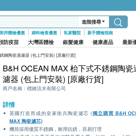
進階搜尋
美邦體檢優惠
婦科檢查優惠
私家醫院
新手體檢指南
預防疫苗
大灣區體檢
銀髮健康
健康產品
最新
式不銹鋼陶瓷過濾器 (包上門安裝) [原廠行貨]
B&H OCEAN MAX 枱下式不銹鋼陶瓷
濾器 (包上門安裝) [原廠行貨]
商戶名稱：
標緻活水有限公司
詳情
英國打造而成的皇家衛兵陶瓷濾芯 (
獨立購買 B&H OC
MAX 陶瓷濾芯)
機筒採用優質不銹鋼，耐用抗銹，容易打理