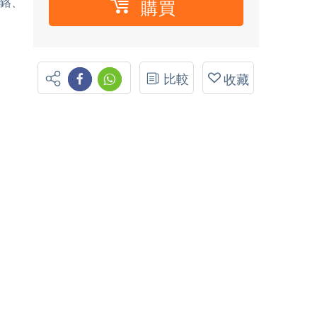
鉻、
購買
比較
收藏