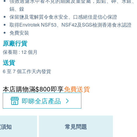
强效過濾水中看不見的細菌及重金屬，如鉛、砷、水銀、
鎘、鎳
保留鹽及電解質令食水安全、口感絕佳是信心保證
取得Envirotek NSF53、NSF42及SGS檢測香港食水認證
免費安裝
原廠行貨
保養期 : 12 個月
送貨
6 至 7 個工作天內發貨
本店購物滿$800即享
免費送貨
即睇全店產品
買須知
常見問題