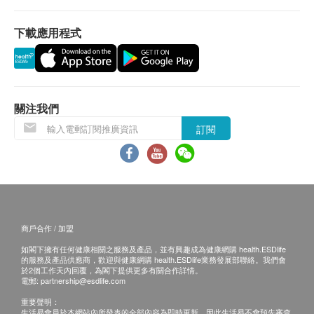
下載應用程式
保用條款：
所有貨品一年保養（不包括濾芯、配件）
濾芯一經拆封使用過後，恕無法辦理退貨。
鋅底安裝：水壓6bars或以上，需安裝減壓閥（基
本安裝是不包括減壓閥之費用）
關注我們
訂閱
退換條款：
當顧客收取已訂購之貨品時，有責任檢查貨品是否
有損毀情況，一經確認簽收，恕不接受退換。
退換產品必須包裝完整，如退換之產品有任何殘缺
或過期退回，供應商有權不受理。
商戶合作 / 加盟
如有其他損壞或遺漏查詢，顧客必須保留有效收據
如閣下擁有任何健康相關之服務及產品，並有興趣成為健康網購 health.ESDlife
正本，並於送貨後3個工作天內按下列方式聯絡健
的服務及產品供應商，歡迎與健康網購 health.ESDlife業務發展部聯絡。我們會
康網購health.ESDlife客戶服務部跟進。
於2個工作天內回覆，為閣下提供更多有關合作詳情。
電郵:
partnership@esdlife.com
電郵: support@esdlife.com / 健康網購
重要聲明：
health.ESDlife客服熱線: (852) 3151-2288
生活易會員於本網站內所發表的全部內容為即時更新，因此生活易不會預先審查