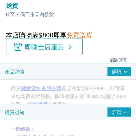
送貨
6 至 7 個工作天內發貨
本店購物滿$800即享
免費送貨
即睇全店產品
展開所有
詳情
產品詳情
購買
標緻活水有限公司
產品總額滿HK$800，即可享
本地免費送貨服務。賬單總額未滿HK$800需附加$60
運費。<
按此選購
其他產品>
詳情
購買須知
滋潤肌膚及散發香氣，同時過濾水中鐵銹雜質及氯
一般條款：
氣，保護肌膚釋放天然維他命