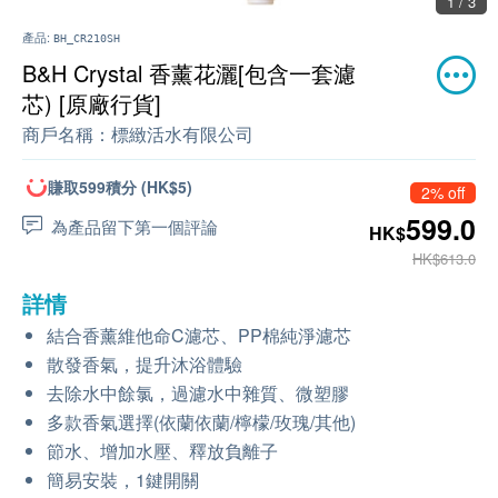
1 / 3
產品:
BH_CR210SH
B&H Crystal 香薰花灑[包含一套濾
芯) [原廠行貨]
商戶名稱：
標緻活水有限公司
賺取599積分 (HK$5)
2% off
599.0
為產品留下第一個評論
HK$
HK$613.0
詳情
結合香薰維他命C濾芯、PP棉純淨濾芯
散發香氣，提升沐浴體驗
去除水中餘氯，過濾水中雜質、微塑膠
多款香氣選擇(依蘭依蘭/檸檬/玫瑰/其他)
節水、增加水壓、釋放負離子
簡易安裝，1鍵開關