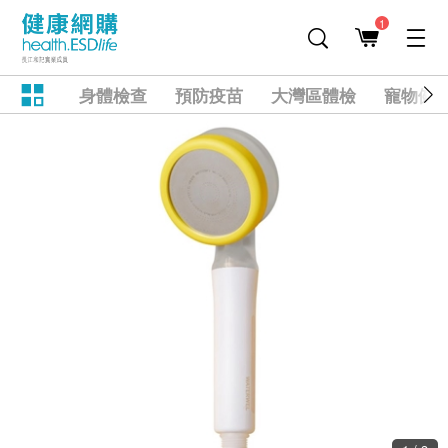
1
身體檢查
預防疫苗
大灣區體檢
寵物健