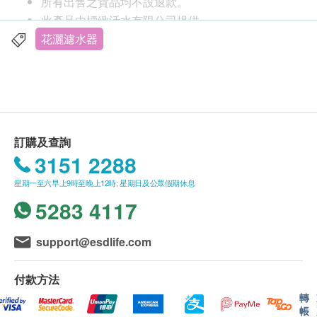
所有出售之貨品均不設退款。
此產品由標緻活水有限公司提供。
如有任何爭議，標緻活水有限公司及健康網購
花灑濾水器
health.ESDlife保留最終決議權。
送貨條款：
購買
標緻活水有限公司
產品總額滿HK$800，即可
享本地免費送貨服務。賬單總額未滿HK$800需附
訂購及查詢
加$60運費。<
按此選購
其他產品>
3151 2288
我們將於確定訂單後7個工作天內安排發貨。
星期一至六早上9時至晚上12時; 星期日及公眾假期休息
不排除運送時間會因節日而有所影響。當八號烈風
5283 4117
訊號懸掛或黑色暴雨警告生效時，送貨服務時間將
會延遲。
所有訂單須視乎相關貨品的供應情況再作最後確
support@esdlife.com
認。倘若健康網購health.ESDlife未能提供任何訂
單上的貨品，健康網購health.ESDlife有權拒絕接
付款方法
受該訂單，並且會於送貨前透過電話或電郵通知顧
轉
帳
客再作安排。