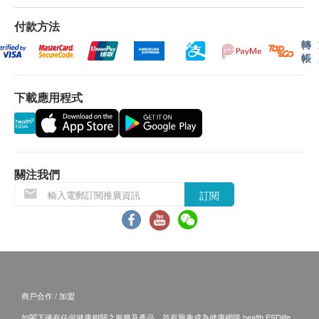
認。倘若健康網購health.ESDlife未能提供任何訂
單上的貨品，健康網購health.ESDlife有權拒絕接
付款方法
受該訂單，並且會於送貨前透過電話或電郵通知顧
轉
帳
客再作安排。
下載應用程式
保用條款：
所有貨品一年保養（不包括濾芯、配件）
濾芯一經拆封使用過後，恕無法辦理退貨。
鋅底安裝：水壓6bars或以上，需安裝減壓閥（基
本安裝是不包括減壓閥之費用）
關注我們
訂閱
退換條款：
當顧客收取已訂購之貨品時，有責任檢查貨品是否
有損毀情況，一經確認簽收，恕不接受退換。
退換產品必須包裝完整，如退換之產品有任何殘缺
或過期退回，供應商有權不受理。
商戶合作 / 加盟
如有其他損壞或遺漏查詢，顧客必須保留有效收據
如閣下擁有任何健康相關之服務及產品，並有興趣成為健康網購 health.ESDlife