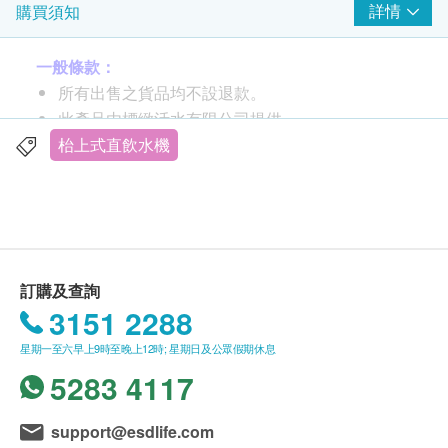
詳情
購買須知
B&H CTO Plus枱上式不銹鋼陶瓷濾
水器
一般條款：
所有出售之貨品均不設退款。
安裝教學
此產品由標緻活水有限公司提供。
如有任何爭議，標緻活水有限公司及健康網購
枱上式直飲水機
health.ESDlife保留最終決議權。
送貨條款：
購買
標緻活水有限公司
產品總額滿HK$800，即可
享本地免費送貨服務。賬單總額未滿HK$800需附
訂購及查詢
加$60運費。<
按此選購
其他產品>
3151 2288
我們將於確定訂單後7個工作天內安排發貨。
星期一至六早上9時至晚上12時; 星期日及公眾假期休息
不排除運送時間會因節日而有所影響。當八號烈風
5283 4117
訊號懸掛或黑色暴雨警告生效時，送貨服務時間將
會延遲。
所有訂單須視乎相關貨品的供應情況再作最後確
support@esdlife.com