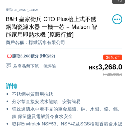
1 / 3
產品:
BH_UKSSP_IB169
B&H 皇家衛兵 CTO Plus枱上式不銹
鋼陶瓷濾水器 一機一芯 + Maison 智
能家用即熱水機 [原廠行貨]
商戶名稱：
標緻活水有限公司
賺取3,268積分 (HK$32)
36% off
3,268.0
為產品留下第一個評論
HK$
HK$5,068.0
詳情
不銹鋼材質耐用抗銹
分水掣直接安裝水龍頭，安裝簡易
強效過濾水中看不見的重金屬鉛、砷、水銀、鉻、鎘、
鎳 保留鹽及電解質令食水安全
取得Envirotek NSF53、NSF42及SGS檢測香港食水認