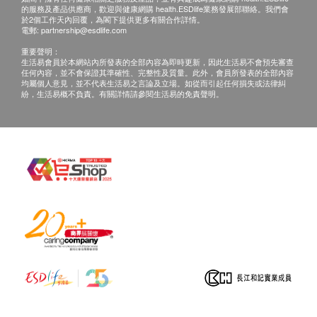
正本，並於送貨後3個工作天內按下列方式聯絡健
的服務及產品供應商，歡迎與健康網購 health.ESDlife業務發展部聯絡。我們會
康網購health.ESDlife客戶服務部跟進。
於2個工作天內回覆，為閣下提供更多有關合作詳情。
電郵:
partnership@esdlife.com
電郵: support@esdlife.com / 健康網購
重要聲明：
health.ESDlife客服熱線: (852) 3151-2288
生活易會員於本網站內所發表的全部內容為即時更新，因此生活易不會預先審查
任何內容，並不會保證其準確性、完整性及質量。此外，會員所發表的全部內容
均屬個人意見，並不代表生活易之言論及立場。如從而引起任何損失或法律糾
紛，生活易概不負責。有關詳情請參閱生活易的免責聲明。