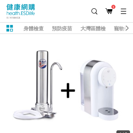
1
身體檢查
預防疫苗
大灣區體檢
寵物健