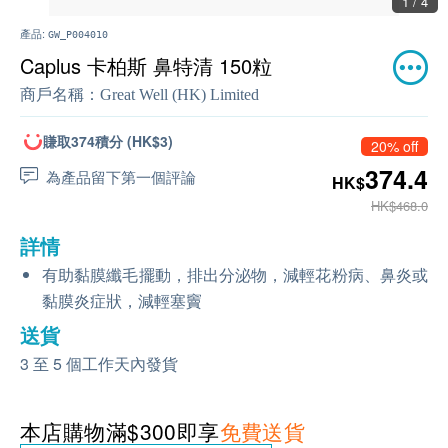
1 / 4
產品:
GW_P004010
Caplus 卡柏斯 鼻特清 150粒
商戶名稱：
Great Well (HK) Limited
賺取374積分 (HK$3)
20% off
374.4
為產品留下第一個評論
HK$
HK$468.0
詳情
有助黏膜纖毛擺動，排出分泌物，減輕花粉病、鼻炎或
黏膜炎症狀，減輕塞竇
送貨
3 至 5 個工作天內發貨
本店購物滿$300即享
免費送貨