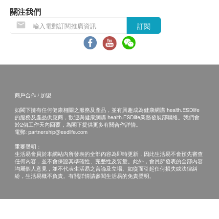
Quercetin(槲皮素) - 60mg
貨品質量保證，於顧客收到產品當日起計，食用期
關注我們
Echinacea Extract(紫錐花) - 30mg
應最少有12個月或以上。
訂閱
Elderberry Extract(接骨木) - 30mg
Green Tae Leaf Extract(綠茶萃取物) - 20mg
退換條款：
當顧客收取已訂購之貨品時，有責任檢查貨品是否
儲存方式
有損毀情況，一經確認簽收，恕不接受退換。
密封儲存於陰涼處，避免陽光直射
退換產品必須包裝完整，如退換之產品有任何殘缺
商戶合作 / 加盟
或過期退回，供應商有權不受理。
注意事項
如閣下擁有任何健康相關之服務及產品，並有興趣成為健康網購 health.ESDlife
如有其他損壞或遺漏查詢，顧客必須保留有效收據
的服務及產品供應商，歡迎與健康網購 health.ESDlife業務發展部聯絡。我們會
孕婦或哺乳期間請諮詢醫生指示；產品由天然植物
正本，並於送貨後3個工作天內按下列方式聯絡
於2個工作天內回覆，為閣下提供更多有關合作詳情。
電郵:
partnership@esdlife.com
草本配製，於不同季節氣候萃取或有可能出現轉變
Great Well (HK) Limited 客戶服務部跟進。
重要聲明：
色澤 (或深或淺)，屬於正常現象，不會影響其質素
電郵: info@gwellhk.com
生活易會員於本網站內所發表的全部內容為即時更新，因此生活易不會預先審查
功效，請放心使用。
任何內容，並不會保證其準確性、完整性及質量。此外，會員所發表的全部內容
查詢熱線:2310 7088
均屬個人意見，並不代表生活易之言論及立場。如從而引起任何損失或法律糾
此產品沒有根據《藥劑業及毒藥條例》或《中醫藥
紛，生活易概不負責。有關詳情請參閱生活易的免責聲明。
條例》註冊。為此產品作出的任何聲稱亦沒有為進
行該等註冊而接受評核。此產品並不供作診斷、治
療或預防任何疾病之用。”。