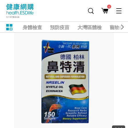
1
身體檢查
預防疫苗
大灣區體檢
寵物健