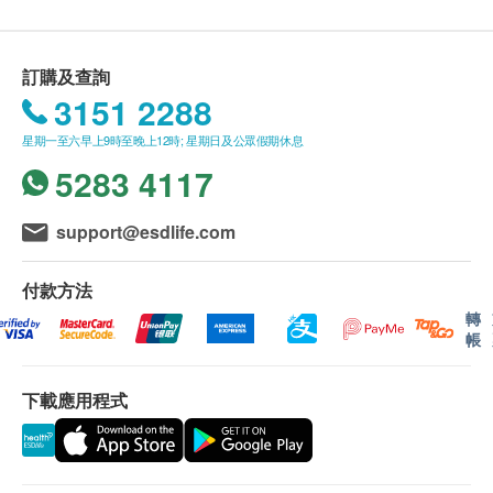
送貨條款：
物，減輕花粉病、鼻炎或黏膜炎症狀，減輕塞竇。配
購買任何產品總額滿HK$300，即可享本地免費送
方更能加強免疫能力、抵抗力；無睡意及不含類固醇
貨服務。賬單總額未滿HK$300需附加HK$50運
訂購及查詢
或激素，性質溫和無不良副作用，可安心長期服用。
費。
3151 2288
Great Well將於確定訂單後3個工作天內安排發
適合對象
星期一至六早上9時至晚上12時; 星期日及公眾假期休息
貨。
急性或慢性鼻炎
5283 4117
疫情下的順豐速運的最新服務安排 – 部份地區暫停
花粉、灰塵等引致之過敏
或提供有限度服務，請客戶填寫順豐站/順豐
倒流、不適或其他鼻腔問題
locker地址，以便收取貨品。
support@esdlife.com
呼吸不暢、痰多久嗽
不排除運送時間會因節日而有所影響。當八號烈風
訊號懸掛或黑色暴雨警告生效時，送貨服務時間將
付款方法
服用方式
會延遲。
轉
帳
每天3次每次1粒；需要人士每天3次每次2-3粒，建議
所有訂單須視乎相關貨品的供應情況再作最後確
連用150-180天。
認。倘若生活易未能提供任何訂單上的貨品，生活
下載應用程式
易有權拒絕接受該訂單，並且會於送貨前透過電話
產品成份
或電郵通知顧客再作安排。
Myrtle Oil(桃金娘油) - 100mg
Oregano Oil(牛至精油) - 50mg
保用：