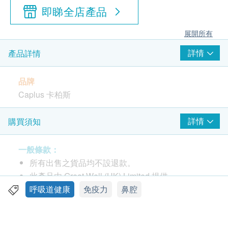
即睇全店產品
展開所有
詳情
產品詳情
品牌
Caplus 卡柏斯
包裝
詳情
購買須知
150粒
一般條款：
產地
所有出售之貨品均不設退款。
德國
此產品由 Great Well (HK) Limited 提供。
如有任何爭議，Great Well (HK) Limited及健康網
呼吸道健康
免疫力
鼻腔
功效
購 Health.ESDlife 保留最終決議權。
經GMP (Good Manufacturing Practice) 優質生產及研
究調配，其天然配方有助黏膜纖毛擺動，排出分泌