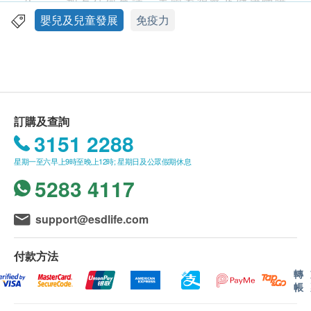
3. 如有任何爭議，美國家得路及健康網購
適用人士
health.ESDlife保留最終決議權。
嬰兒及兒童發展
免疫力
6個月或以上，成長及發育時期，提升免疫力，容易
生病，體質虛弱，腸胃不適或胃口欠佳
送貨
購買家得路產品總額滿HK$500，即可享本地免費
服用方法
送貨服務。賬單總額未滿HK$500需附加HK$45運
6個月至3歲幼兒：每天一次，每次一包。
費。
訂購及查詢
4歲或以上兒童：每天兩次，每次一包。
以下地區不提供送貨服務:
3151 2288
將乳鐵蛋白粉末加入
打鼓嶺, 離島(大嶼山 (包括愉景灣), 南丫島, 長洲,
星期一至六早上9時至晚上12時; 星期日及公眾假期休息
坪洲, 大澳, 梅窩, 昂平), 馬灣, 沙頭角, 落馬洲, 皇崗,
成份
5283 4117
流浮山, 龍鼓灘, 踏石角, 機場。
全脂奶粉，乳清蛋白，牛初乳（含天然免疫球蛋白
訂單確認後將於3-5個工作天內送達指定送貨地
IgG），抗结剂（胶状无水型二氧化硅），乳铁蛋
址。送貨日期及地址一經確認後將無法更改，否則
support@esdlife.com
白，甜味剂（三氯蔗糖）。
將會引致嚴重送貨延誤，顧客亦須自行繳付因更改
送貨日期及地址而引起之全數費用。
付款方法
不排除運送時間會因節日而有所影響。當八號烈風
轉
帳
訊號懸掛或黑色暴雨警告生效時，送貨服務時間將
會延遲。