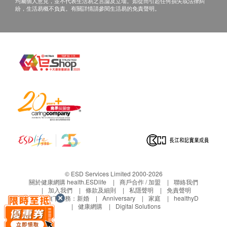
均屬個人意見，並不代表生活易之言論及立場。如從而引起任何損失或法律糾
正本，並於送貨後3個工作天內按下列方式聯絡健
紛，生活易概不負責。有關詳情請參閱生活易的免責聲明。
康網購health.ESDlife客戶服務部跟進。
電郵: support@esdlife.com / 健康網購
health.ESDlife客服熱線: (852) 3151-2288
© ESD Services Limited 2000-2026
關於健康網購 health.ESDlife
商戶合作 / 加盟
聯絡我們
加入我們
條款及細則
私隱聲明
免責聲明
生活易旗下業務：
新婚
Anniversary
家庭
healthyD
健康網購
Digital Solutions