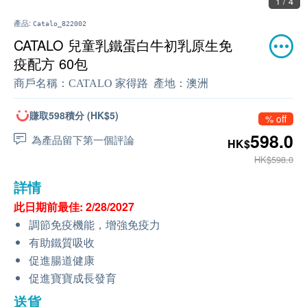
1 / 4
產品:
Catalo_822002
CATALO 兒童乳鐵蛋白牛初乳原生免
疫配方 60包
商戶名稱：
CATALO 家得路
產地：
澳洲
賺取598積分 (HK$5)
% off
598.0
為產品留下第一個評論
HK$
HK$598.0
詳情
此日期前最佳: 2/28/2027
調節免疫機能，增強免疫力
有助鐵質吸收
促進腸道健康
促進寶寶成長發育
送貨