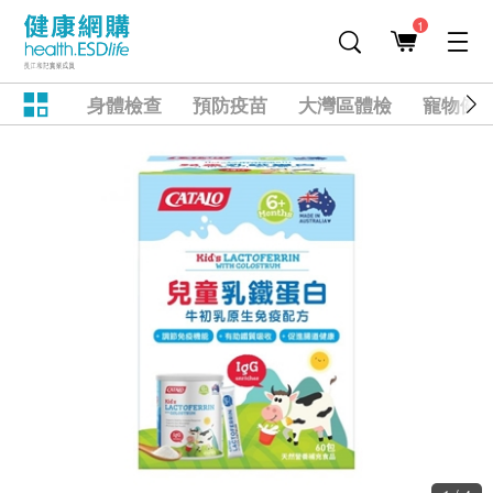
1
身體檢查
預防疫苗
大灣區體檢
寵物健