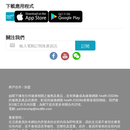
下載應用程式
所有訂單須視乎相關貨品的供應情況再作最後確
認。倘若健康網購health.ESDlife未能提供任何訂
單上的貨品，健康網購health.ESDlife有權拒絕接
受該訂單，並且會於送貨前透過電話或電郵通知顧
客再作安排。
關注我們
訂閱
保證
貨品質量保證，於顧客收到產品當日起計，食用期
應最少有6個月或以上 ( 6 個月以下之產品會列明
到期日於上產品詳情中)。
商戶合作 / 加盟
換貨條款
如閣下擁有任何健康相關之服務及產品，並有興趣成為健康網購 health.ESDlife
當顧客收取已訂購之貨品時，有責任檢查貨品是否
的服務及產品供應商，歡迎與健康網購 health.ESDlife業務發展部聯絡。我們會
有損毀情況，一經確認簽收，恕不接受退換。
於2個工作天內回覆，為閣下提供更多有關合作詳情。
電郵:
partnership@esdlife.com
退換產品必須包裝完整，如退換之產品有任何殘缺
重要聲明：
或過期退回，供應商有權不受理。
生活易會員於本網站內所發表的全部內容為即時更新，因此生活易不會預先審查
任何內容，並不會保證其準確性、完整性及質量。此外，會員所發表的全部內容
如有其他損壞或遺漏查詢，顧客必須保留有效收據