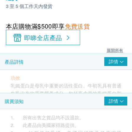
3 至 5 個工作天內發貨
本店購物滿$500即享
免費送貨
即睇全店產品
展開所有
詳情
產品詳情
功效
乳鐵蛋白是母乳中重要的活性蛋白。牛初乳具有普通
牛乳沒有的重要營養成分，包括高含量的乳鐵蛋白和
天然免疫球蛋白IgG。CATALO兒童乳鐵蛋白牛初乳原
詳情
購買須知
生免疫配方可促進兒童腸道健康，更能調節免疫機
能。當中含有的乳鐵蛋白來自純淨無污染的奶源地澳
1. 所有出售之貨品均不設退款。
洲，為寶寶健康成長提供保護。
2. 此產品由美國家得路提供。