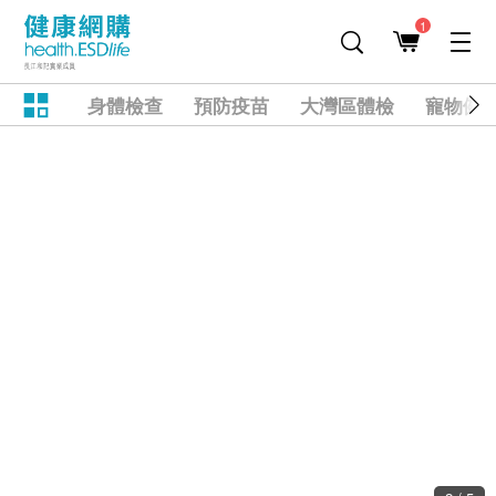
1
身體檢查
預防疫苗
大灣區體檢
寵物健