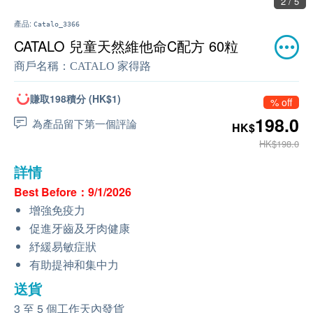
2 / 5
產品:
Catalo_3366
CATALO 兒童天然維他命C配方 60粒
商戶名稱：
CATALO 家得路
賺取198積分 (HK$1)
% off
198.0
為產品留下第一個評論
HK$
HK$198.0
詳情
Best Before：9/1/2026
增強免疫力
促進牙齒及牙肉健康
紓緩易敏症狀
有助提神和集中力
送貨
3 至 5 個工作天內發貨