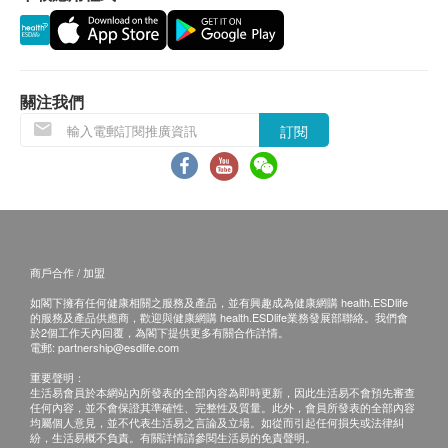
認。倘若健康網購health.ESDlife未能提供任何訂
使用方法：
單上的貨品，健康網購health.ESDlife有權拒絕接
2歲或以上兒童：每日1次，每次1粒
受該訂單，並且會於送貨前透過電話或電郵通知顧
4歲或以上兒童：每日2次，每次1粒
客再作安排。
關注我們
可咀嚼食用或作為零食代替品
訂閱
保證
主要成份：
貨品質量保證，於顧客收到產品當日起計，食用期
天然針葉櫻桃精華
應最少有6個月或以上 ( 6 個月以下之產品會列明
到期日於上產品詳情中)。
其他成份：
商戶合作 / 加盟
水分保持劑（山梨醇），果糖，增體劑（麥芽糊
換貨條款
精），調味料（天然香橙香料），抗結劑（植物硬脂
如閣下擁有任何健康相關之服務及產品，並有興趣成為健康網購 health.ESDlife
當顧客收取已訂購之貨品時，有責任檢查貨品是否
的服務及產品供應商，歡迎與健康網購 health.ESDlife業務發展部聯絡。我們會
酸），調味料（天然香草香料），天然菠蘿粉，抗結
有損毀情況，一經確認簽收，恕不接受退換。
於2個工作天內回覆，為閣下提供更多有關合作詳情。
電郵:
partnership@esdlife.com
劑（硬脂酸鎂），天然香橙精華。
退換產品必須包裝完整，如退換之產品有任何殘缺
重要聲明：
含大豆
或過期退回，供應商有權不受理。
生活易會員於本網站內所發表的全部內容為即時更新，因此生活易不會預先審查
任何內容，並不會保證其準確性、完整性及質量。此外，會員所發表的全部內容
如有其他損壞或遺漏查詢，顧客必須保留有效收據
均屬個人意見，並不代表生活易之言論及立場。如從而引起任何損失或法律糾
正本，並於送貨後3個工作天內按下列方式聯絡健
紛，生活易概不負責。有關詳情請參閱生活易的免責聲明。