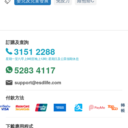
health.ESDlife保留最終決議權。
嬰兒及兒童發展
免疫力
維他命C
特性及功效
選用優質天然針葉櫻桃果實，每顆針葉櫻桃果實的
送貨
維他命C含量相等於4個鮮橙，故有”維C之王”的美
購買家得路產品總額滿HK$500，即可享本地免費
譽，每食用份量含100毫克，已能滿足2歲或以上
送貨服務。賬單總額未滿HK$500需附加HK$45運
兒童每天所需
費。
訂購及查詢
針葉櫻桃果實的維他命C比一般合成維他命C更易
以下地區不提供送貨服務:
3151 2288
被人體吸收，不會對身體造成負擔
打鼓嶺, 離島(大嶼山 (包括愉景灣), 南丫島, 長洲,
維他命C更有助鐵質吸收及造血，並有助製造膠原
星期一至六早上9時至晚上12時; 星期日及公眾假期休息
坪洲, 大澳, 梅窩, 昂平), 馬灣, 沙頭角, 落馬洲, 皇崗,
蛋白，促進細胞、牙齒及骨骼的成長和修補
5283 4117
流浮山, 龍鼓灘, 踏石角, 機場。
富含天然生物類黃酮，有效提升免疫力及抗病力，
訂單確認後將於3-5個工作天內送達指定送貨地
是孩子強大的免疫防護盾，助孩子健康成長
址。送貨日期及地址一經確認後將無法更改，否則
support@esdlife.com
紓緩易敏症狀，讓孩子保持精神，上堂更專心
將會引致嚴重送貨延誤，顧客亦須自行繳付因更改
鮮橙菠蘿味小熊咀嚼片設計，美味又易食。
送貨日期及地址而引起之全數費用。
付款方法
不排除運送時間會因節日而有所影響。當八號烈風
轉
帳
適用人士：
訊號懸掛或黑色暴雨警告生效時，送貨服務時間將
成長及發育時期，容易生病，易敏體質，容易感到疲
會延遲。
倦兒童
下載應用程式
所有訂單須視乎相關貨品的供應情況再作最後確