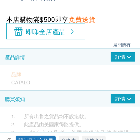
本店購物滿$500即享
免費送貨
即睇全店產品
展開所有
詳情
產品詳情
品牌
CATALO
產地
詳情
購買須知
美國
1. 所有出售之貨品均不設退款。
包裝
2. 此產品由美國家得路提供。
60粒
3. 如有任何爭議，美國家得路及健康網購