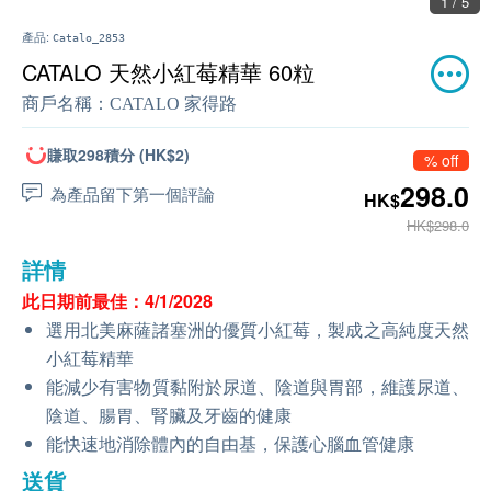
1 / 5
產品:
Catalo_2853
CATALO 天然小紅莓精華 60粒
商戶名稱：
CATALO 家得路
賺取298積分 (HK$2)
% off
298.0
為產品留下第一個評論
HK$
HK$298.0
詳情
此日期前最佳：4/1/2028
選用北美麻薩諸塞洲的優質小紅莓，製成之高純度天然
小紅莓精華
能減少有害物質黏附於尿道、陰道與胃部，維護尿道、
陰道、腸胃、腎臟及牙齒的健康
能快速地消除體內的自由基，保護心腦血管健康
送貨