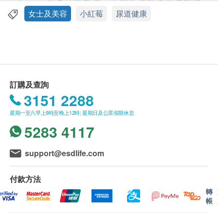
3. 如有任何爭議，美國家得路及健康網購
health.ESDlife保留最終決議權。
女士及美容
小紅莓
尿道健康
特性及功效
減少有害物質於尿道黏附及繁殖，維護尿道健康
送貨
有助抵抗胃部不適，保護腸胃和腎臟健康
購買家得路產品總額滿HK$500，即可享本地免費
具強效的抗氧化作用， 免受體內自由基的破壞
送貨服務。賬單總額未滿HK$500需附加HK$45運
避免血管氧化，能保護心腦血管健康
費。
訂購及查詢
以下地區不提供送貨服務:
3151 2288
適用人士
打鼓嶺, 離島(大嶼山 (包括愉景灣), 南丫島, 長洲,
兒童及成年人，關注尿道健康，維持腎臟及胃部健
星期一至六早上9時至晚上12時; 星期日及公眾假期休息
坪洲, 大澳, 梅窩, 昂平), 馬灣, 沙頭角, 落馬洲, 皇崗,
康，關注口腔健康及牙肉不適問題，素食者適用
5283 4117
流浮山, 龍鼓灘, 踏石角, 機場。
訂單確認後將於3-5個工作天內送達指定送貨地
使用方法
址。送貨日期及地址一經確認後將無法更改，否則
support@esdlife.com
成人: 保健食法：每天2粒; 加速效果食法: 每天2-3
將會引致嚴重送貨延誤，顧客亦須自行繳付因更改
次，每次2粒
送貨日期及地址而引起之全數費用。
付款方法
6-12歲兒童：每天1粒
不排除運送時間會因節日而有所影響。當八號烈風
轉
帳
請於早餐後服用
訊號懸掛或黑色暴雨警告生效時，送貨服務時間將
會延遲。