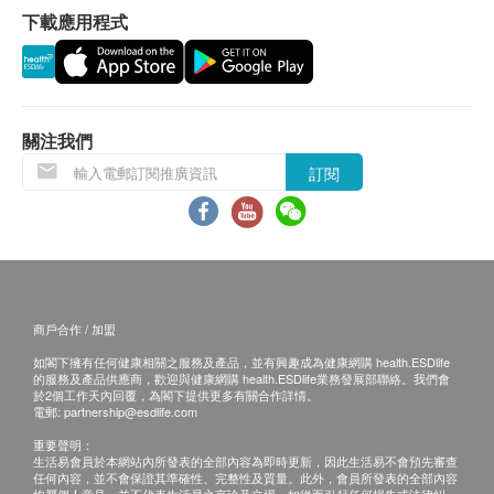
主要成份
下載應用程式
所有訂單須視乎相關貨品的供應情況再作最後確
天然小紅莓精華（標準化1.5%A型前花青素）
認。倘若健康網購health.ESDlife未能提供任何訂
單上的貨品，健康網購health.ESDlife有權拒絕接
其他成份
受該訂單，並且會於送貨前透過電話或電郵通知顧
增體劑（植物纖維素），天然植物膠囊(水溶性植物多
客再作安排。
關注我們
醣體)，抗結劑（植物硬脂酸鎂，二氧化矽）
訂閱
保證
貨品質量保證，於顧客收到產品當日起計，食用期
應最少有6個月或以上 ( 6 個月以下之產品會列明
到期日於上產品詳情中)。
商戶合作 / 加盟
換貨條款
如閣下擁有任何健康相關之服務及產品，並有興趣成為健康網購 health.ESDlife
當顧客收取已訂購之貨品時，有責任檢查貨品是否
的服務及產品供應商，歡迎與健康網購 health.ESDlife業務發展部聯絡。我們會
有損毀情況，一經確認簽收，恕不接受退換。
於2個工作天內回覆，為閣下提供更多有關合作詳情。
電郵:
partnership@esdlife.com
退換產品必須包裝完整，如退換之產品有任何殘缺
重要聲明：
或過期退回，供應商有權不受理。
生活易會員於本網站內所發表的全部內容為即時更新，因此生活易不會預先審查
任何內容，並不會保證其準確性、完整性及質量。此外，會員所發表的全部內容
如有其他損壞或遺漏查詢，顧客必須保留有效收據