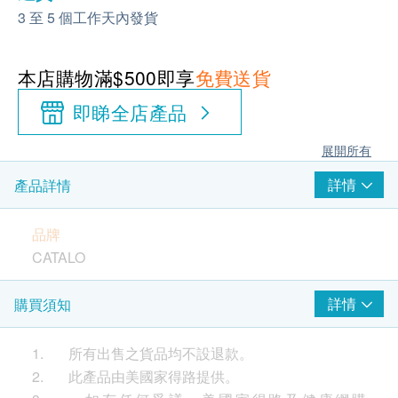
3 至 5 個工作天內發貨
本店購物滿$500即享
免費送貨
即睇全店產品
展開所有
詳情
產品詳情
品牌
CATALO
產地
詳情
購買須知
美國
1. 所有出售之貨品均不設退款。
包裝
2. 此產品由美國家得路提供。
60粒