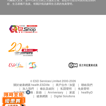
均屬個人意見，並不代表生活易之言論及立場。如從而引起任何損失或法律糾
正本，並於送貨後3個工作天內按下列方式聯絡健
紛，生活易概不負責。有關詳情請參閱生活易的免責聲明。
康網購health.ESDlife客戶服務部跟進。
電郵: support@esdlife.com / 健康網購
health.ESDlife客服熱線: (852) 3151-2288
© ESD Services Limited 2000-2026
關於健康網購 health.ESDlife
商戶合作 / 加盟
聯絡我們
加入我們
條款及細則
私隱聲明
免責聲明
生活易旗下業務：
新婚
Anniversary
家庭
healthyD
健康網購
Digital Solutions