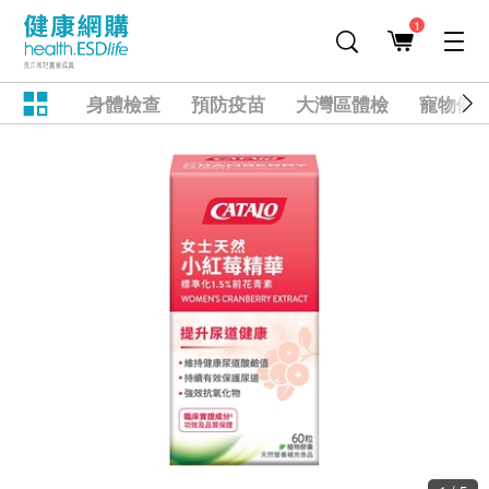
1
身體檢查
預防疫苗
大灣區體檢
寵物健