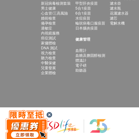
新冠病毒檢測套裝
甲型肝炎疫苗
濾水壺
男士健康
5合1疫苗
濾水瓶
心血管/三高風險
6合1疫苗
花灑濾水器
婚前檢查
水痘疫苗
濾芯
備孕檢查
輪狀病毒口服疫苗
電解水機
過敏症
日本腦炎疫苗
內視鏡服務
癌症測試
健康管理
家傭體檢
DNA 測試
血壓計
視力檢查
血糖及膽固醇檢測
聽力檢查
體溫計
中醫保健
電子磅
兒童發展
助聽器
企業體檢