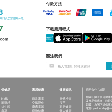
付款方法
8
星期日及公眾假期休息
7
下載應用程式
.com
關注我們
保健品
家居健康
健康資訊
商戶合作 / 加盟
如閣下擁有任何健康相關
NMN
日常家電
身體檢查
及產品供應商，歡迎與健
滴雞精
空氣淨化
疫苗
回覆，為閣下提供更
益生菌
廚房電器
家居健康
電郵:
partnership@es
蟲草
寵物健康
個人健康