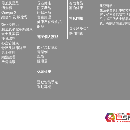
靈芝及雲芝
長者健康
有機食品
重要聲明：
滴魚精
防疫產品
寵物健康
生活易會員於本網站
Omega 3
睡眠用品
容，並不會保證其準
維他命 及 礦物質
害蟲處理
常見問題
見，並不代表生活易
健康及有機食品
責。有關詳情請參閱
強化免疫力
飲品
首次驗身指引
腸道及消化系統健康
熱門問題
女士及美容
電子個人護理
瘦身纖體
心血管健康
面部美容儀器
骨骼及關節健康
電鬚刨
男士健康
風筒
頭髮護理
脫毛器
孕婦健康
休閑娛樂
運動智能手錶
運動耳機