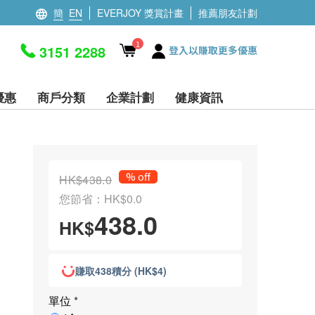
簡
EN
EVERJOY 獎賞計畫
推薦朋友計劃
1
3151 2288
登入以賺取更多優惠
優惠
商戶分類
企業計劃
健康資訊
% off
HK$438.0
您節省：HK$0.0
438.0
HK$
賺取438積分 (HK$4)
單位
*