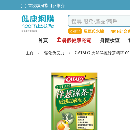
首次驗身指引及推介
屈臣氏水機
NMN組合
保健品
首頁
暑假健康充電
身體檢查
主頁
/
強化免疫力
/
CATALO 天然洋蔥綠茶精華 6