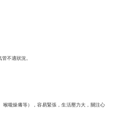
氣管不適狀況。
、喉嚨燥癢等），容易緊張，生活壓力大，關注心