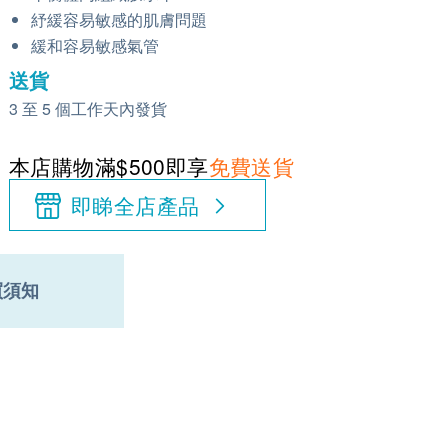
紓緩容易敏感的肌膚問題
緩和容易敏感氣管
送貨
3 至 5 個工作天內發貨
本店購物滿$500即享
免費送貨
即睇全店產品
買須知