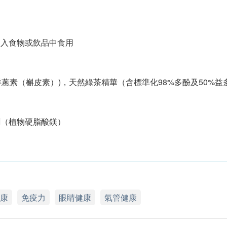
加入食物或飲品中食用
洋蔥素（槲皮素）)，天然綠茶精華（含標準化98%多酚及50%益
劑（植物硬脂酸鎂）
康
免疫力
眼睛健康
氣管健康