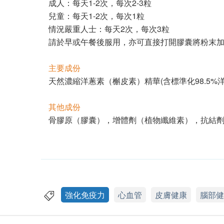
成人：每天1-2次，每次2-3粒
兒童：每天1-2次，每次1粒
情況嚴重人士：每天2次，每次3粒
請於早或午餐後服用，亦可直接打開膠囊將粉末
主要成份
天然濃縮洋蔥素（槲皮素）精華(含標準化98.5%
其他成份
骨膠原（膠囊），增體劑（植物纖維素），抗結
強化免疫力
心血管
皮膚健康
腦部健