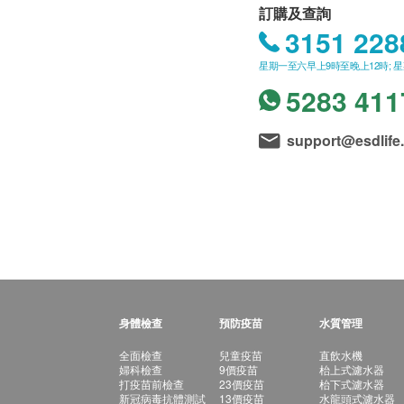
訂購及查詢
3151 228
星期一至六早上9時至晚上12時; 
5283 411
support@esdlife
身體檢查
預防疫苗
水質管理
全面檢查
兒童疫苗
直飲水機
婦科檢查
9價疫苗
枱上式濾水器
打疫苗前檢查
23價疫苗
枱下式濾水器
新冠病毒抗體測試
13價疫苗
水龍頭式濾水器