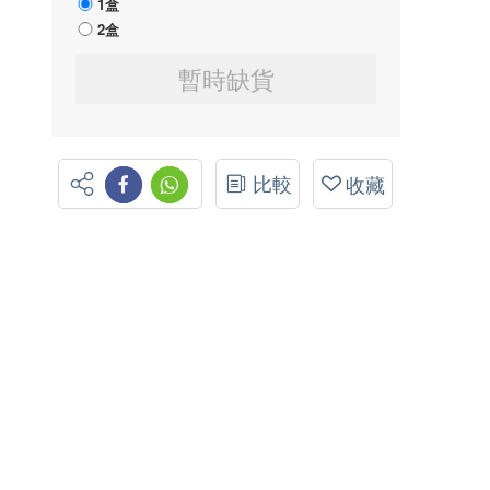
1盒
2盒
暫時缺貨
比較
收藏