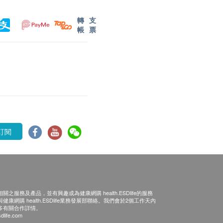
轉
支
帳
票
訂閱
之服務及產品，並有興趣成為健康網購 health.ESDlife的服務
康網購 health.ESDlife業務發展部聯絡。我們會於2個工作天內
多有關合作詳情。
dlife.com