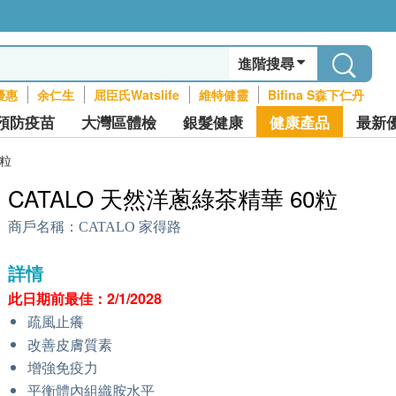
進階搜尋
優惠
余仁生
屈臣氏Watslife
維特健靈
Bifina S森下仁丹
預防疫苗
大灣區體檢
銀髮健康
健康產品
最新
0粒
CATALO 天然洋蔥綠茶精華 60粒
商戶名稱：
CATALO 家得路
詳情
此日期前最佳：2/1/2028
疏風止癢
改善皮膚質素
增強免疫力
平衡體內組織胺水平