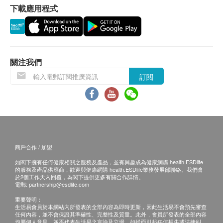
下載應用程式
所有訂單須視乎相關貨品的供應情況再作最後確
認。倘若健康網購health.ESDlife未能提供任何訂
單上的貨品，健康網購health.ESDlife有權拒絕接
受該訂單，並且會於送貨前透過電話或電郵通知顧
客再作安排。
關注我們
訂閱
保證
貨品質量保證，於顧客收到產品當日起計，食用期
應最少有6個月或以上 ( 6 個月以下之產品會列明
到期日於上產品詳情中)。
商戶合作 / 加盟
換貨條款
如閣下擁有任何健康相關之服務及產品，並有興趣成為健康網購 health.ESDlife
當顧客收取已訂購之貨品時，有責任檢查貨品是否
的服務及產品供應商，歡迎與健康網購 health.ESDlife業務發展部聯絡。我們會
有損毀情況，一經確認簽收，恕不接受退換。
於2個工作天內回覆，為閣下提供更多有關合作詳情。
電郵:
partnership@esdlife.com
退換產品必須包裝完整，如退換之產品有任何殘缺
重要聲明：
或過期退回，供應商有權不受理。
生活易會員於本網站內所發表的全部內容為即時更新，因此生活易不會預先審查
任何內容，並不會保證其準確性、完整性及質量。此外，會員所發表的全部內容
如有其他損壞或遺漏查詢，顧客必須保留有效收據
均屬個人意見，並不代表生活易之言論及立場。如從而引起任何損失或法律糾