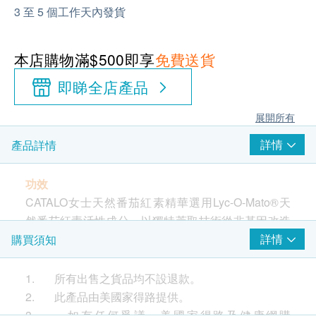
3 至 5 個工作天內發貨
本店購物滿$500即享
免費送貨
即睇全店產品
展開所有
詳情
產品詳情
功效
CATALO女士天然番茄紅素精華選用Lyc-O-Mato®天
然番茄紅素活性成分，以獨特萃取技術從非基因改造
番茄中提取高濃度番茄紅素。研究顯示番茄紅素是高
詳情
購買須知
效抗氧化成分，其抗氧化功效是維他命E的100倍以
上，而Lyc-O-Mato®天然番茄紅素對抗紫外線功效比
1. 所有出售之貨品均不設退款。
合成番茄紅素更高。CATALO女士番茄紅素精華能全
2. 此產品由美國家得路提供。
面改善肌膚質素，減少衰老痕跡，亮白膚色並有助於
3. 如有任何爭議，美國家得路及健康網購