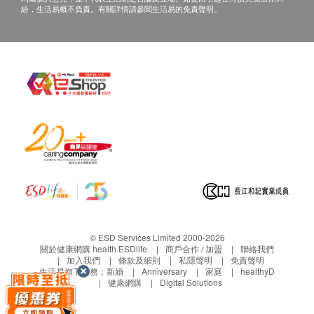
正本，並於送貨後3個工作天內按下列方式聯絡健
紛，生活易概不負責。有關詳情請參閱生活易的免責聲明。
康網購health.ESDlife客戶服務部跟進。
電郵: support@esdlife.com / 健康網購
health.ESDlife客服熱線: (852) 3151-2288
© ESD Services Limited 2000-2026
關於健康網購 health.ESDlife
商戶合作 / 加盟
聯絡我們
加入我們
條款及細則
私隱聲明
免責聲明
生活易旗下業務：
新婚
Anniversary
家庭
healthyD
健康網購
Digital Solutions