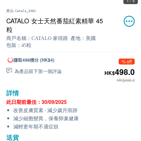
1 / 5
產品:
Catalo_3481
CATALO 女士天然番茄紅素精華 45
粒
商戶名稱：
CATALO 家得路
產地：
美國
包裝：
45粒
賺取498積分 (HK$4)
% off
498.0
為產品留下第一個評論
HK$
HK$498.0
詳情
此日期前最佳：30/09/2025
改善皮膚質素 ‧ 減少歲月痕跡
減少細胞變異，保養卵巢健康
減輕更年期不適症狀
送貨