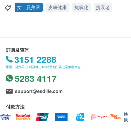
減輕更年期不適症狀。
health.ESDlife保留最終決議權。
女士及美容
皮膚健康
抗氧化
抗衰老
適用人士
送貨
希望抗老化，保持皮膚青春嫩滑，關注更年期及卵巢
購買家得路產品總額滿HK$500，即可享本地免費
健康
送貨服務。賬單總額未滿HK$500需附加HK$45運
費。
訂購及查詢
使用方法
以下地區不提供送貨服務:
3151 2288
成人：每天1次，每次1粒，請於餐後服用
打鼓嶺, 離島(大嶼山 (包括愉景灣), 南丫島, 長洲,
星期一至六早上9時至晚上12時; 星期日及公眾假期休息
坪洲, 大澳, 梅窩, 昂平), 馬灣, 沙頭角, 落馬洲, 皇崗,
成分
5283 4117
流浮山, 龍鼓灘, 踏石角, 機場。
番茄紅素複合精華（標準化6%天然番茄紅素）其他成
訂單確認後將於3-5個工作天內送達指定送貨地
分：亞麻籽油，骨膠原膠囊（明膠），水分保持劑
址。送貨日期及地址一經確認後將無法更改，否則
support@esdlife.com
（甘油），淨水，增稠劑（天然蜂蠟），乳化劑（天
將會引致嚴重送貨延誤，顧客亦須自行繳付因更改
然大豆卵磷脂油）。含大豆
送貨日期及地址而引起之全數費用。
付款方法
不排除運送時間會因節日而有所影響。當八號烈風
轉
帳
訊號懸掛或黑色暴雨警告生效時，送貨服務時間將
會延遲。