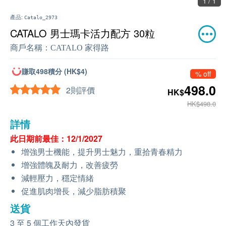
1 / 1
產品:
Catalo_2973
CATALO 男士瑪卡活力配方 30粒
商戶名稱：
CATALO 家得路
賺取498積分 (HK$4)
% off
498.0
2則評價
HK$
HK$498.0
詳情
此日期前最佳：12/1/2027
增強男士機能，提升男士魅力，重拾青春精力
增強體魄及耐力，改善疲勞
減輕壓力，穩定情緒
促進肌肉增長，減少脂肪積聚
送貨
3 至 5 個工作天內發貨