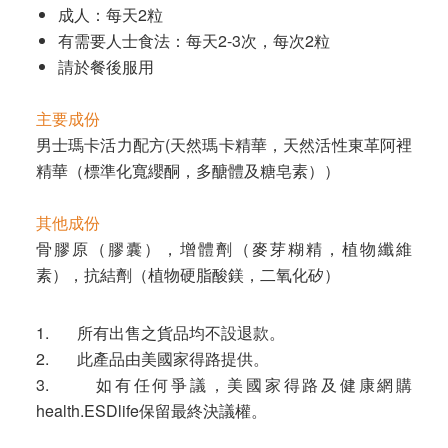
成人：每天
2
粒
有需要人士食法：每天
2-3
次，每次
2
粒
請於餐後服用
主要成份
男士瑪卡活力配方(天然瑪卡精華，天然活性東革阿裡
精華（標準化寬纓酮，多醣體及糖皂素））
其他成份
骨膠原（膠囊），增體劑（麥芽糊精，植物纖維
素），抗結劑（植物硬脂酸鎂，二氧化矽）
1. 所有出售之貨品均不設退款。
2. 此產品由美國家得路提供。
3. 如有任何爭議，美國家得路及健康網購
health.ESDlife保留最終決議權。