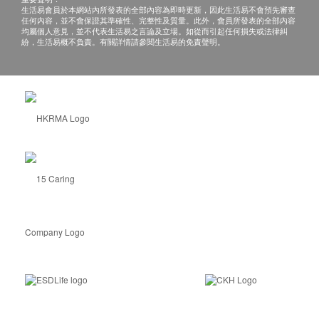
生活易會員於本網站內所發表的全部內容為即時更新，因此生活易不會預先審查
任何內容，並不會保證其準確性、完整性及質量。此外，會員所發表的全部內容
均屬個人意見，並不代表生活易之言論及立場。如從而引起任何損失或法律糾
紛，生活易概不負責。有關詳情請參閱生活易的免責聲明。