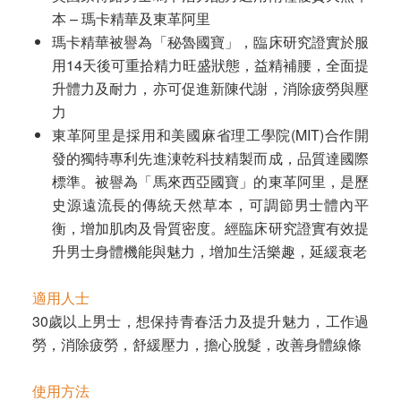
本 – 瑪卡精華及東革阿里
瑪卡精華被譽為「秘魯國寶」，臨床研究證實於服
用14天後可重拾精力旺盛狀態，益精補腰，全面提
升體力及耐力，亦可促進新陳代謝，消除疲勞與壓
力
東革阿里是採用和美國麻省理工學院(MIT)合作開
發的獨特專利先進涷乾科技精製而成，品質達國際
標準。被譽為「馬來西亞國寶」的東革阿里，是歷
史源遠流長的傳統天然草本，可調節男士體內平
衡，增加肌肉及骨質密度。經臨床研究證實有效提
升男士身體機能與魅力，增加生活樂趣，延緩衰老
適用人士
30
歲以上男士，想保持青春活力及提升魅力，工作過
勞，消除疲勞，舒緩壓力，擔心脫髮，改善身體線條
使用方法