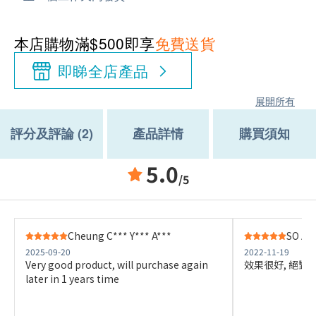
本店購物滿$500即享
免費送貨
即睇全店產品
展開所有
評分及評論 (2)
產品詳情
購買須知
5.0
/5
Cheung C*** Y*** A***
SO A**
2025-09-20
2022-11-19
Very good product, will purchase again
效果很好, 絕對
later in 1 years time