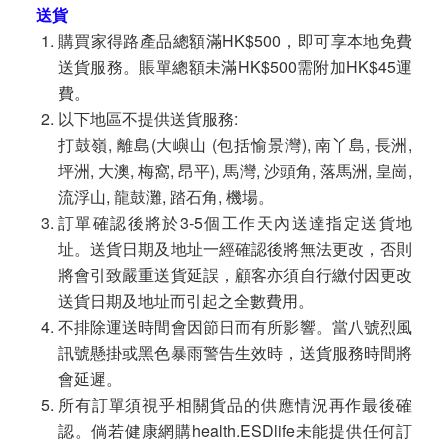
送貨
購買家得路產品總額滿HK$500，即可享本地免費
送貨服務。賬單總額未滿HK$500需附加HK$45運
費。
以下地區不提供送貨服務:
打鼓嶺, 離島(大嶼山 (包括愉景灣), 南丫島, 長洲,
坪洲, 大澳, 梅窩, 昂平), 馬灣, 沙頭角, 落馬洲, 皇崗,
流浮山, 龍鼓灘, 踏石角, 機場。
訂單確認後將於3-5個工作天內送達指定送貨地
址。送貨日期及地址一經確認後將無法更改，否則
將會引致嚴重送貨延誤，顧客亦須自行繳付因更改
送貨日期及地址而引起之全數費用。
不排除運送時間會因節日而有所影響。當八號烈風
訊號懸掛或黑色暴雨警告生效時，送貨服務時間將
會延遲。
所有訂單須視乎相關貨品的供應情況再作最後確
認。倘若健康網購health.ESDlife未能提供任何訂