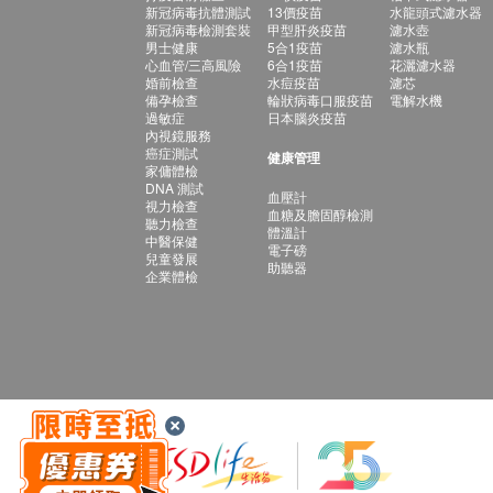
新冠病毒抗體測試
13價疫苗
水龍頭式濾水器
新冠病毒檢測套裝
甲型肝炎疫苗
濾水壺
男士健康
5合1疫苗
濾水瓶
心血管/三高風險
6合1疫苗
花灑濾水器
婚前檢查
水痘疫苗
濾芯
備孕檢查
輪狀病毒口服疫苗
電解水機
過敏症
日本腦炎疫苗
內視鏡服務
癌症測試
健康管理
家傭體檢
DNA 測試
血壓計
視力檢查
血糖及膽固醇檢測
聽力檢查
體溫計
中醫保健
電子磅
兒童發展
助聽器
企業體檢