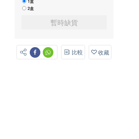
1盒
2盒
暫時缺貨
比較
收藏