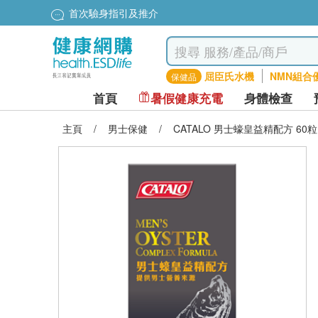
首次驗身指引及推介
屈臣氏水機
NMN組合
保健品
首頁
暑假健康充電
身體檢查
主頁
/
男士保健
/
CATALO 男士蠔皇益精配方 60粒