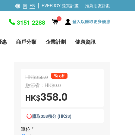
簡
EN
EVERJOY 獎賞計畫
推薦朋友計劃
1
3151 2288
登入以賺取更多優惠
優惠
商戶分類
企業計劃
健康資訊
% off
HK$358.0
您節省：HK$0.0
358.0
HK$
賺取358積分 (HK$3)
單位
*