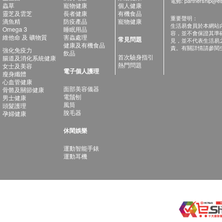
電郵:
partnership@es
蟲草
寵物健康
個人健康
靈芝及雲芝
長者健康
有機食品
重要聲明：
滴魚精
防疫產品
寵物健康
生活易會員於本網站
Omega 3
睡眠用品
容，並不會保證其準
維他命 及 礦物質
害蟲處理
常見問題
見，並不代表生活易
健康及有機食品
責。有關詳情請參閱
強化免疫力
飲品
首次驗身指引
腸道及消化系統健康
熱門問題
女士及美容
電子個人護理
瘦身纖體
心血管健康
面部美容儀器
骨骼及關節健康
電鬚刨
男士健康
風筒
頭髮護理
脫毛器
孕婦健康
休閑娛樂
運動智能手錶
運動耳機