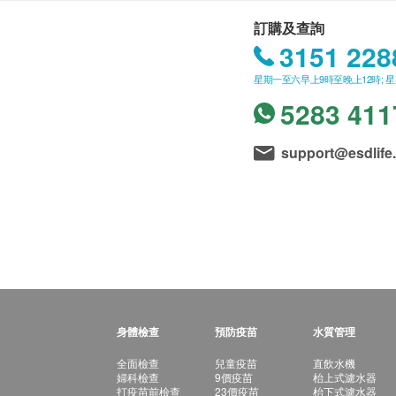
訂購及查詢
3151 228
星期一至六早上9時至晚上12時; 
5283 411
support@esdlife
身體檢查
預防疫苗
水質管理
全面檢查
兒童疫苗
直飲水機
婦科檢查
9價疫苗
枱上式濾水器
打疫苗前檢查
23價疫苗
枱下式濾水器