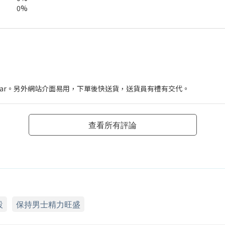
0%
ollar。另外網站介面易用，下單後快送貨，送貨員有禮有交代。
查看所有評論
設
保持男士精力旺盛