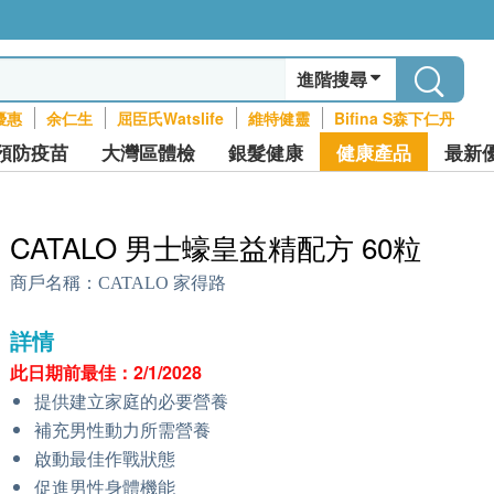
進階搜尋
優惠
余仁生
屈臣氏Watslife
維特健靈
Bifina S森下仁丹
預防疫苗
大灣區體檢
銀髮健康
健康產品
最新
CATALO 男士蠔皇益精配方 60粒
商戶名稱：
CATALO 家得路
詳情
此日期前最佳：2/1/2028
提供建立家庭的必要營養
補充男性動力所需營養
啟動最佳作戰狀態
促進男性身體機能