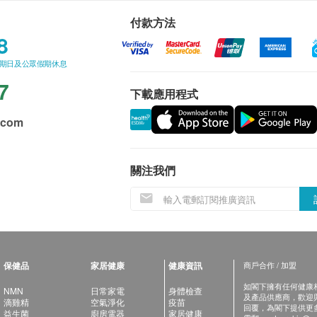
付款方法
8
星期日及公眾假期休息
7
下載應用程式
.com
關注我們
保健品
家居健康
健康資訊
商戶合作 / 加盟
如閣下擁有任何健康相關
NMN
日常家電
身體檢查
及產品供應商，歡迎與健
滴雞精
空氣淨化
疫苗
回覆，為閣下提供更
益生菌
廚房電器
家居健康