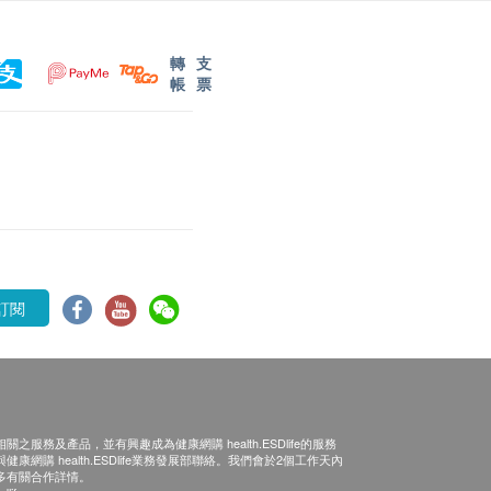
轉
支
帳
票
訂閱
之服務及產品，並有興趣成為健康網購 health.ESDlife的服務
康網購 health.ESDlife業務發展部聯絡。我們會於2個工作天內
多有關合作詳情。