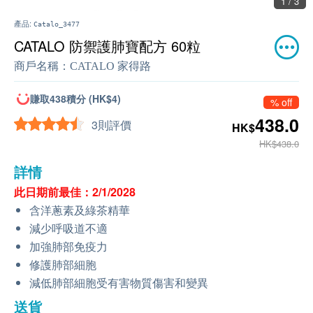
1 / 3
產品:
Catalo_3477
CATALO 防禦護肺寶配方 60粒
商戶名稱：
CATALO 家得路
賺取438積分 (HK$4)
% off
438.0
3則評價
HK$
HK$438.0
詳情
此日期前最佳：2/1/2028
含洋蔥素及綠茶精華
減少呼吸道不適
加強肺部免疫力
修護肺部細胞
減低肺部細胞受有害物質傷害和變異
送貨