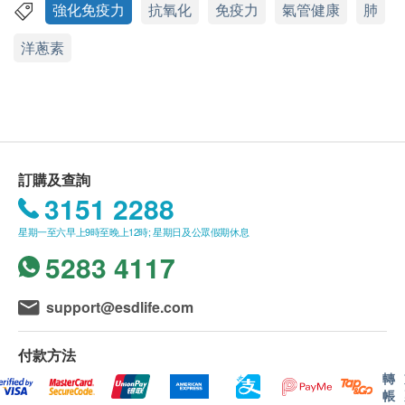
health.ESDlife保留最終決議權。
強化免疫力
抗氧化
免疫力
氣管健康
肺
特性及功效
洋蔥素
含洋蔥素及綠茶精華，提供多種抗氧化物，包括生
送貨
物類黃酮、茶多酚和益多酚EGCG，有效減少呼吸
購買家得路產品總額滿HK$500，即可享本地免費
道不適，提供抗菌力
送貨服務。賬單總額未滿HK$500需附加HK$45運
加強肺部免疫力和有效修護肺部細胞
費。
綠茶精華結合洋蔥素為肺部提供高效抗氧化，減低
以下地區不提供送貨服務:
肺部細胞受有害物質傷害和變異的機會及維持肺部
打鼓嶺, 離島(大嶼山 (包括愉景灣), 南丫島, 長洲,
訂購及查詢
健康
坪洲, 大澳, 梅窩, 昂平), 馬灣, 沙頭角, 落馬洲, 皇崗,
3151 2288
流浮山, 龍鼓灘, 踏石角, 機場。
星期一至六早上9時至晚上12時; 星期日及公眾假期休息
適用人士
訂單確認後將於3-5個工作天內送達指定送貨地
5283 4117
關注肺部健康，呼吸道不適，欲提升免疫力，常處於
址。送貨日期及地址一經確認後將無法更改，否則
空氣污染地方
將會引致嚴重送貨延誤，顧客亦須自行繳付因更改
support@esdlife.com
送貨日期及地址而引起之全數費用。
服用量及方法
不排除運送時間會因節日而有所影響。當八號烈風
付款方法
成人：每天1-2次，每次2-3粒
訊號懸掛或黑色暴雨警告生效時，送貨服務時間將
轉
兒童：每天1-2次，每次1粒
會延遲。
帳