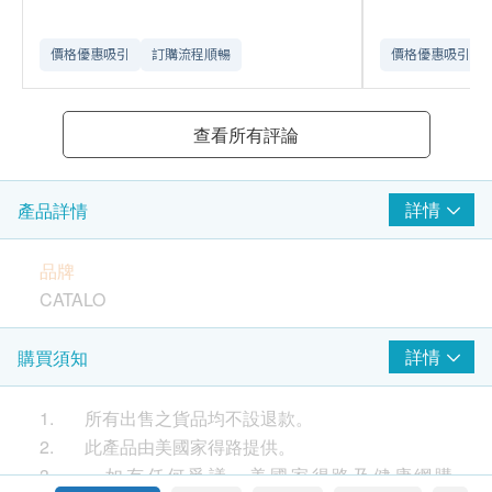
價格優惠吸引
訂購流程順暢
價格優惠吸引
查看所有評論
詳情
產品詳情
品牌
CATALO
產地
詳情
購買須知
美國
1. 所有出售之貨品均不設退款。
包裝
2. 此產品由美國家得路提供。
60粒
3. 如有任何爭議，美國家得路及健康網購