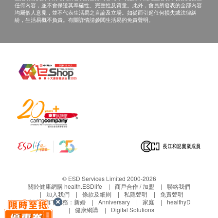
任何內容，並不會保證其準確性、完整性及質量。此外，會員所發表的全部內容
康網購health.ESDlife客戶服務部跟進。
均屬個人意見，並不代表生活易之言論及立場。如從而引起任何損失或法律糾
紛，生活易概不負責。有關詳情請參閱生活易的免責聲明。
電郵: support@esdlife.com / 健康網購
health.ESDlife客服熱線: (852) 3151-2288
© ESD Services Limited 2000-2026
關於健康網購 health.ESDlife
商戶合作 / 加盟
聯絡我們
加入我們
條款及細則
私隱聲明
免責聲明
生活易旗下業務：
新婚
Anniversary
家庭
healthyD
健康網購
Digital Solutions