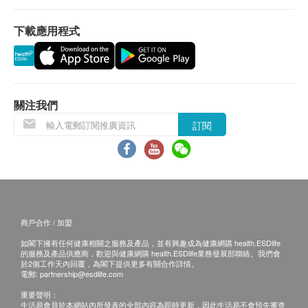
情況嚴重人士，每天2次，每次3粒
所有訂單須視乎相關貨品的供應情況再作最後確
請於早或午餐後服用，亦可直接打開膠囊將粉末加
認。倘若健康網購health.ESDlife未能提供任何訂
下載應用程式
入食物或飲品中食用。
單上的貨品，健康網購health.ESDlife有權拒絕接
受該訂單，並且會於送貨前透過電話或電郵通知顧
主要成份
客再作安排。
天然濃縮洋蔥素（槲皮素），天然綠茶精華（含標準
關注我們
化98%多酚及50%益多酚EGCG）
保證
訂閱
貨品質量保證，於顧客收到產品當日起計，食用期
其他成份
應最少有6個月或以上 ( 6 個月以下之產品會列明
天然植物膠囊（水溶性植物多醣體），增體劑（植物
到期日於上產品詳情中)。
纖維素），抗結劑（硬脂酸鎂，二氧化矽）
換貨條款
當顧客收取已訂購之貨品時，有責任檢查貨品是否
商戶合作 / 加盟
有損毀情況，一經確認簽收，恕不接受退換。
如閣下擁有任何健康相關之服務及產品，並有興趣成為健康網購 health.ESDlife
退換產品必須包裝完整，如退換之產品有任何殘缺
的服務及產品供應商，歡迎與健康網購 health.ESDlife業務發展部聯絡。我們會
於2個工作天內回覆，為閣下提供更多有關合作詳情。
或過期退回，供應商有權不受理。
電郵:
partnership@esdlife.com
如有其他損壞或遺漏查詢，顧客必須保留有效收據
重要聲明：
生活易會員於本網站內所發表的全部內容為即時更新，因此生活易不會預先審查
正本，並於送貨後3個工作天內按下列方式聯絡健