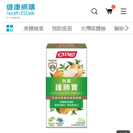
1
身體檢查
預防疫苗
大灣區體檢
寵物健