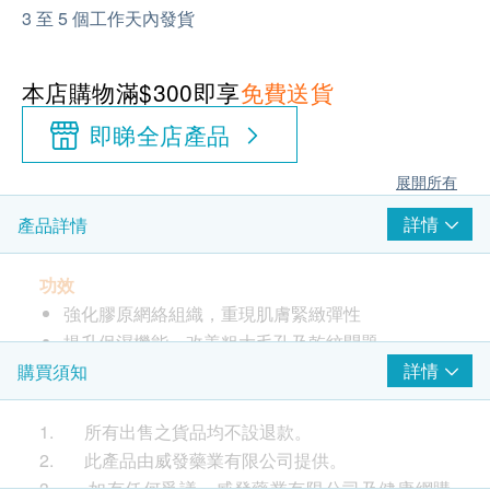
3 至 5 個工作天內發貨
本店購物滿$300即享
免費送貨
即睇全店產品
展開所有
詳情
產品詳情
功效
強化膠原網絡組織，重現肌膚緊緻彈性
提升保濕機能，改善粗大毛孔及乾紋問題
調節體佈膠原蛋白，促進肌膚更新
詳情
購買須知
清新香橙味，瑞士製造
1. 所有出售之貨品均不設退款。
適合人士
2. 此產品由威發藥業有限公司提供。
預防肌膚衰老之人士；建議20歲開始服用
3. 如有任何爭議，威發藥業有限公司及健康網購