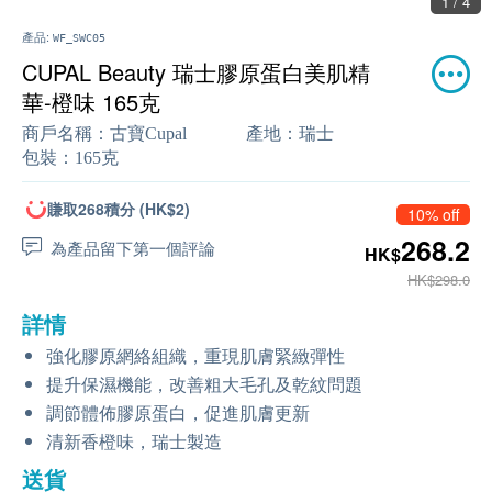
1 / 4
產品:
WF_SWC05
CUPAL Beauty 瑞士膠原蛋白美肌精
華-橙味 165克
商戶名稱：
古寶Cupal
產地：
瑞士
包裝：
165克
賺取268積分 (HK$2)
10% off
268.2
為產品留下第一個評論
HK$
HK$298.0
詳情
強化膠原網絡組織，重現肌膚緊緻彈性
提升保濕機能，改善粗大毛孔及乾紋問題
調節體佈膠原蛋白，促進肌膚更新
清新香橙味，瑞士製造
送貨