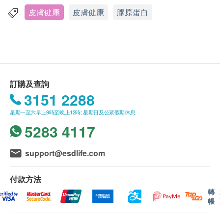
health.ESDlife保留最終決議權。
皮膚健康
皮膚健康
膠原蛋白
服用方法
送貨
將1匙 (5.5克)精華粉加進100毫升溫水，並加以攪拌，
1. 每張訂單購買古寶, 紐美, 澳洲淨痘, 佳力等品牌
每日一次
產品總額滿HK$300，即可享香港本地免費送貨服務
（不包括需入倉等附加費）。每張訂單賬單總額未滿
成份
HK$300需附加HK$30運費。(該費用並不包括任何運
訂購及查詢
膠原蛋白 (魚類製品)、橙味調味劑、穩定劑 (黃原
輸附加費)。
3151 2288
膠)、甜味劑 (天冬酰胺)、透明質酸、輔酶Q10 (魚類
2. 我們將於確定訂單後3-5個工作天內安排發貨。
製品)
星期一至六早上9時至晚上12時; 星期日及公眾假期休息
3. 不排除運送時間會因節日而有所影響。當八號
5283 4117
烈風訊號懸掛或黑色暴雨警告生效時，送貨服務時間
將會延遲。
4. 所有訂單須視乎相關貨品的供應情況再作最後
support@esdlife.com
確認。倘若健康網購health.ESDlife未能提供任何訂單
上的貨品，健康網購health.ESDlife有權拒絕接受該訂
付款方法
單，並且會於送貨前透過電話或電郵通知顧客再作安
轉
帳
排。
保證