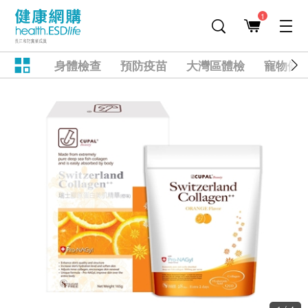
1
身體檢查
預防疫苗
大灣區體檢
寵物健