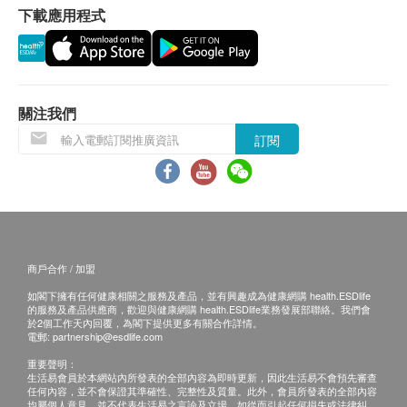
下載應用程式
1. 貨品質量保證，於顧客收到產品當日起計，食
用期應最少有6個月或以上。
換貨條款
1. 當顧客收取已訂購之貨品時，有責任檢查貨品
是否有損毀情況，一經確認簽收，恕不接受退換。
關注我們
2. 退換產品必須包裝完整，如退換之產品有任何
訂閱
殘缺或過期退回，供應商有權不受理。
3. 如有其他損壞或遺漏查詢，顧客必須保留有效
收據正本，並於送貨後3個工作天內按下列方式聯絡
健康網購health.ESDlife客戶服務部跟進。
電郵: support@esdlife.com / 健康網購health.ESDlife
商戶合作 / 加盟
客服熱線: (852) 3151-2288
如閣下擁有任何健康相關之服務及產品，並有興趣成為健康網購 health.ESDlife
的服務及產品供應商，歡迎與健康網購 health.ESDlife業務發展部聯絡。我們會
於2個工作天內回覆，為閣下提供更多有關合作詳情。
電郵:
partnership@esdlife.com
重要聲明：
生活易會員於本網站內所發表的全部內容為即時更新，因此生活易不會預先審查
任何內容，並不會保證其準確性、完整性及質量。此外，會員所發表的全部內容
均屬個人意見，並不代表生活易之言論及立場。如從而引起任何損失或法律糾