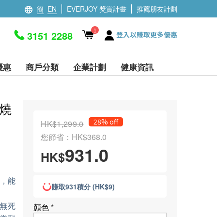
簡
EN
EVERJOY 獎賞計畫
推薦朋友計劃
1
3151 2288
登入以賺取更多優惠
優惠
商戶分類
企業計劃
健康資訊
式燒
28% off
HK$1,299.0
您節省：HK$368.0
931.0
HK$
波，能
賺取931積分 (HK$9)
無死
顏色
*