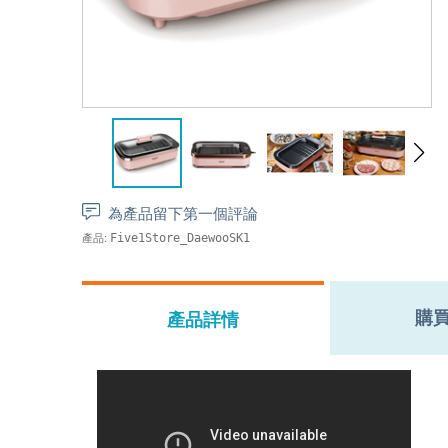
為產品留下第一個評論
產品:
Five1Store_DaewooSK1
購
產品詳情