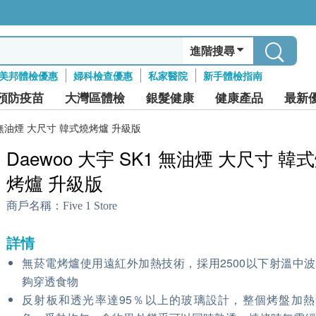
進階搜尋
美邦體檢優惠
婦科檢查優惠
私家醫院
新手體檢指南
預防疫苗
大灣區體檢
銀髮健康
健康產品
最新
K1 無油煙 大尺寸 韓式燒烤爐 升級版
Daewoo 大宇 SK1 無油煙 大尺寸 韓
烤爐 升級版
商戶名稱：
Five 1 Store
詳情
無菸電烤爐使用遠紅外加熱技術，採用2500以下射溫中
夠穿透食物
反射板和透光率達95％以上的玻璃設計，整個烤盤加熱