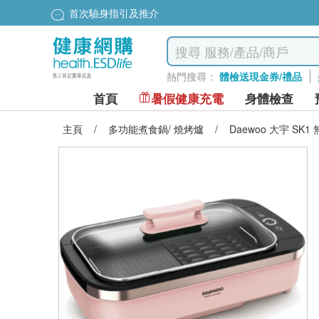
首次驗身指引及推介
熱門搜尋：
體檢送現金券/禮品
首頁
暑假健康充電
身體檢查
主頁
/
多功能煮食鍋/ 燒烤爐
/
Daewoo 大宇 S