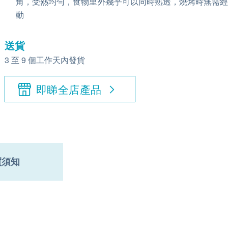
角，受熱均勻，食物里外幾乎可以同時熟透，燒烤時無需
動
送貨
3 至 9 個工作天內發貨
即睇全店產品
買須知