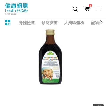
1
身體檢查
預防疫苗
大灣區體檢
寵物健