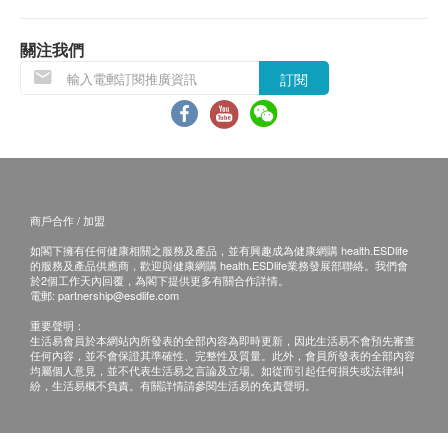
- 維生素C和針葉櫻桃：最豐富和最容易被人體吸收的
天然來源，維生素C能作為一種抗氧化劑，保護身體
關注我們
疾病、壓力和預防污染的氧化損傷。
訂閱
具體特點
- 野生種植的老花提取物（58mg）
- 野生種植的老漿果濃縮汁
- 維生素C（80毫克）
- 有機新鮮按下Echinceas菊（75毫克）
為何選擇我們產品
商戶合作 / 加盟
- 為兒童而設的免疫力衛士營養液同樣採用類似「配
如閣下擁有任何健康相關之服務及產品，並有興趣成為健康網購 health.ESDlife
方」，新加入蜂蜜及果糖，讓它更迎合年幼孩子的口
的服務及產品供應商，歡迎與健康網購 health.ESDlife業務發展部聯絡。我們會
於2個工作天內回覆，為閣下提供更多有關合作詳情。
味。
電郵:
partnership@esdlife.com
- 兒童配方中含有甘草提取物能有效舒緩發炎的喉
重要聲明：
生活易會員於本網站內所發表的全部內容為即時更新，因此生活易不會預先審查
嚨，緩解咳嗽，往往對年幼孩子那較小的呼吸系統，
任何內容，並不會保證其準確性、完整性及質量。此外，會員所發表的全部內容
效力更為持久。
均屬個人意見，並不代表生活易之言論及立場。如從而引起任何損失或法律糾
紛，生活易概不負責。有關詳情請參閱生活易的免責聲明。
- 隨顯著提高維生素C量，能激活及成長兒童身體，並
加入少量巴西莓調味劑幫助藥物療效，對病菌作出雙
重打擊！