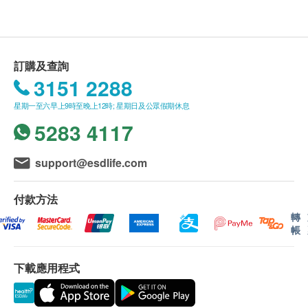
以接骨木樹（接骨木黑）為本，這強效而自然的癒合
公式由鮮花和漿果所派生，Dunner博士的產品能將疲
憊的免疫系統再次轉速。
接骨木的藥用目的在歐洲已流傳千百年，接骨木花被
訂購及查詢
廣泛認可能抵抗感染，清除粘液、擁塞、舒緩發炎的
3151 2288
喉嚨和咳嗽。
星期一至六早上9時至晚上12時; 星期日及公眾假期休息
對兒童的好處
5283 4117
- 有效緩和兒童經歷季節性疾病的最初跡象
- 有效解決兒童患咳嗽或支氣管其他相關問題
support@esdlife.com
- 有效舒緩喉嚨疼痛發炎的症狀
什麼是免疫力衛士營養液？
付款方法
- 生長於野生的接骨木花：能幫助人體抵抗感染，明
轉
確而竇和支氣管充血，舒緩喉嚨痛和咳嗽
帳
- 生長於野生的接骨木：已發現能中斷一些病毒的複
製能力
下載應用程式
- 有機食壓紫錐菊：提高免疫反應，破壞不良的微生
物