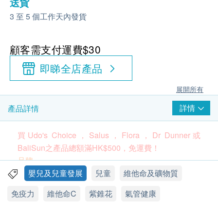
送貨
3 至 5 個工作天內發貨
顧客需支付運費$30
即睇全店產品
展開所有
詳情
產品詳情
買Udo's Choice，Salus，Flora，Dr Dunner或
BaliSun之產品總額滿HK$500，免運費！
品牌
Dr. Dunner
嬰兒及兒童發展
兒童
維他命及礦物質
(請按
此
了解更多有關品牌資訊及品牌其他產品)
免疫力
維他命C
紫錐花
氣管健康
屬Dunner博士優質線之一的瑞士製造免疫增強配方
其擁有特強效力來面對季節性疾病。