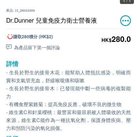
1 / 1
產品:
JI_DNSG2000
Dr.Dunner 兒童免疫力衛士營養液
賺取280積分 (HK$2)
280.0
HK$
為產品留下第一個評論
詳情
- 生長於野生的接骨木花：能幫助人體抵抗感染，明確而
竇和支氣管充血，舒緩喉嚨痛和咳嗽
- 生長於野生的接骨木：已發現能中斷一些病毒的複製能
力
- 有機食壓紫錐菊：提高免疫反應，破壞不良的微生物
- 維生素C和針葉櫻桃：最豐富和最容易被人體吸收的天然
來源，維生素C能作為一種抗氧化劑，保護身體疾病、壓
力和預防污染的氧化損傷。