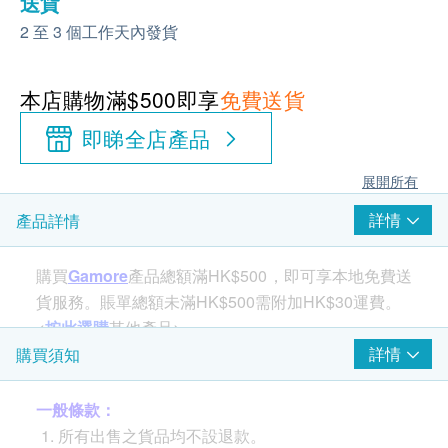
送貨
2 至 3 個工作天內發貨
本店購物滿$500即享
免費送貨
即睇全店產品
展開所有
詳情
產品詳情
購買
Gamore
產品總額滿HK$500，即可享本地免費送
貨服務。賬單總額未滿HK$500需附加HK$30運費。
<
按此選購
其他產品>
詳情
購買須知
產品介紹
一般條款：
數字表示最大和最小血壓外
所有出售之貨品均不設退款。
以6個級別顯示血壓水平（高/正常/最佳）