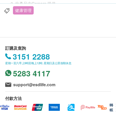
此產品由Gamore 提供。
隨時隨地輕鬆擴展
如有任何爭議，Gamore 及健康網購
健康管理
體積小巧，便於攜帶
health.ESDlife保留最終決議權。
如果您想戴手腕，我們建議您選擇手腕類型。
23mm薄型設計。 易於收納，也可以隨時進行測
送貨條款：
量。
購買
Gamore
產品總額滿HK$500，即可享本地免
易於使用的超薄型（約23mm）
費送貨服務。賬單總額未滿HK$500需附加HK$30
脈搏檢測功能，不規則脈搏波檢測功能，人體運動
訂購及查詢
運費。
檢測功能
3151 2288
我們將於確定訂單後2-3個工作天內安排發貨。
日期和時間顯示，剩餘電池信息
星期一至六早上9時至晚上12時; 星期日及公眾假期休息
不排除運送時間會因節日而有所影響。當八號烈風
簡單的血壓計，易於操作
5283 4117
訊號懸掛或黑色暴雨警告生效時，送貨服務時間將
袖口易於使用，易於測量
會延遲。
60次記憶數據
所有訂單須視乎相關貨品的供應情況再作最後確
support@esdlife.com
認。倘若健康網購health.ESDlife未能提供任何訂
單上的貨品，健康網購health.ESDlife有權拒絕接
付款方法
受該訂單，並且會於送貨前透過電話或電郵通知顧
轉
帳
客再作安排。