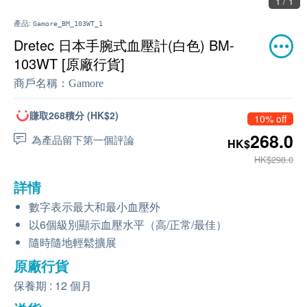
1 / 1
產品:
Gamore_BM_103WT_1
Dretec 日本手腕式血壓計(白色) BM-
103WT [原廠行貨]
商戶名稱：
Gamore
賺取268積分 (HK$2)
10% off
268.0
為產品留下第一個評論
HK$
HK$298.0
詳情
數字表示最大和最小血壓外
以6個級別顯示血壓水平（高/正常/最佳）
隨時隨地輕鬆擴展
原廠行貨
保養期 : 12 個月