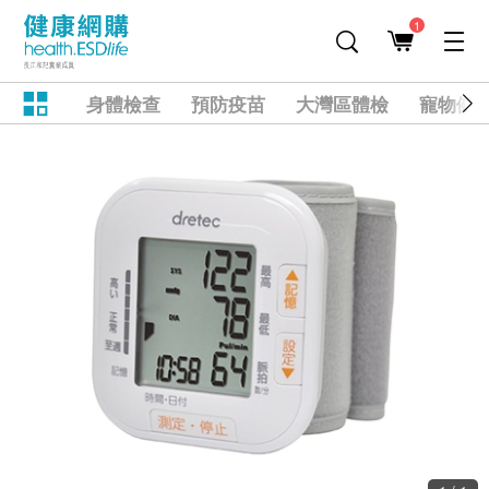
1
身體檢查
預防疫苗
大灣區體檢
寵物健