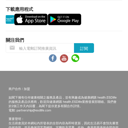
下載應用程式
退換條款：
當顧客收取已訂購之貨品時，有責任檢查貨品是否
有損毀情況，一經確認簽收，恕不接受退換。
退換產品必須包裝完整，如退換之產品有任何殘缺
或過期退回，供應商有權不受理。
關注我們
如有其他損壞或遺漏查詢，顧客必須保留有效收據
訂閱
正本，並於送貨後3個工作天內按下列方式聯絡
Gamore 客戶服務部跟進。
電郵: info@galaxycom.hk
查詢熱線: 53968268
商戶合作 / 加盟
如閣下擁有任何健康相關之服務及產品，並有興趣成為健康網購 health.ESDlife
的服務及產品供應商，歡迎與健康網購 health.ESDlife業務發展部聯絡。我們會
於2個工作天內回覆，為閣下提供更多有關合作詳情。
電郵:
partnership@esdlife.com
重要聲明：
生活易會員於本網站內所發表的全部內容為即時更新，因此生活易不會預先審查
任何內容，並不會保證其準確性、完整性及質量。此外，會員所發表的全部內容