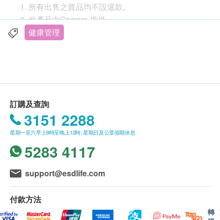
所有出售之貨品均不設退款。
此產品由Gamore 提供。
如有任何爭議，Gamore 及健康網購
健康管理
health.ESDlife保留最終決議權。
送貨條款：
購買
Gamore
產品總額滿HK$500，即可享本地免
費送貨服務。賬單總額未滿HK$500需附加HK$30
訂購及查詢
運費。
3151 2288
我們將於確定訂單後2-3個工作天內安排發貨。
星期一至六早上9時至晚上12時; 星期日及公眾假期休息
不排除運送時間會因節日而有所影響。當八號烈風
5283 4117
訊號懸掛或黑色暴雨警告生效時，送貨服務時間將
詳細介紹
會延遲。
Dretec TO-402 非接觸式體溫計
所有訂單須視乎相關貨品的供應情況再作最後確
support@esdlife.com
認。倘若健康網購health.ESDlife未能提供任何訂
Dretec TO-402 非接觸式體溫計採用靜音功能，適合
單上的貨品，健康網購health.ESDlife有權拒絕接
付款方法
小朋友或者小嬰兒使用。非接觸式設計，乾淨衛生操
受該訂單，並且會於送貨前透過電話或電郵通知顧
轉
作容易。