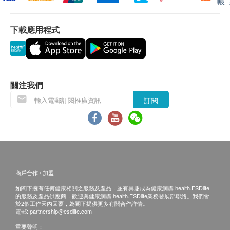
帳
客再作安排。
韓國製造 | 空運到港
下載應用程式
退換條款：
當顧客收取已訂購之貨品時，有責任檢查貨品是否
醫療級別體溫計
有損毀情況，一經確認簽收，恕不接受退換。
退換產品必須包裝完整，如退換之產品有任何殘缺
醫療認證編號： 301AFBZX00016000
或過期退回，供應商有權不受理。
關注我們
如有其他損壞或遺漏查詢，顧客必須保留有效收據
訂閱
正本，並於送貨後3個工作天內按下列方式聯絡
產品詳情：
Gamore 客戶服務部跟進。
非接觸式，簡易操作
電郵: info@galaxycom.hk
掃額式體溫計，比一般精準50%
查詢熱線: 53968268
一物二用，可探體溫和室內溫度
靜音功能，適合小朋友
商戶合作 / 加盟
如閣下擁有任何健康相關之服務及產品，並有興趣成為健康網購 health.ESDlife
的服務及產品供應商，歡迎與健康網購 health.ESDlife業務發展部聯絡。我們會
於2個工作天內回覆，為閣下提供更多有關合作詳情。
產品規格：
電郵:
partnership@esdlife.com
重要聲明：