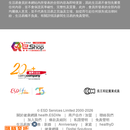
生活易會員於本網站內所發表的全部內容為即時更新，因此生活易不會預先審查
廣闊探測範圍：
任何內容，並不會保證其準確性、完整性及質量。此外，會員所發表的全部內容
均屬個人意見，並不代表生活易之言論及立場。如從而引起任何損失或法律糾
紛，生活易概不負責。有關詳情請參閱生活易的免責聲明。
體溫: 34度 ~ 42.5度
空內: 0 度 ~ 100度
精準度極高：
體溫: +- 0.2度
空內: +- 0.3度
*內附DC3V 電池一粒*
© ESD Services Limited 2000-2026
關於健康網購 health.ESDlife
商戶合作 / 加盟
聯絡我們
加入我們
條款及細則
私隱聲明
免責聲明
生活易旗下業務：
新婚
Anniversary
家庭
healthyD
健康網購
Digital Solutions