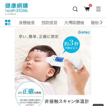
1
身體檢查
預防疫苗
大灣區體檢
寵物健