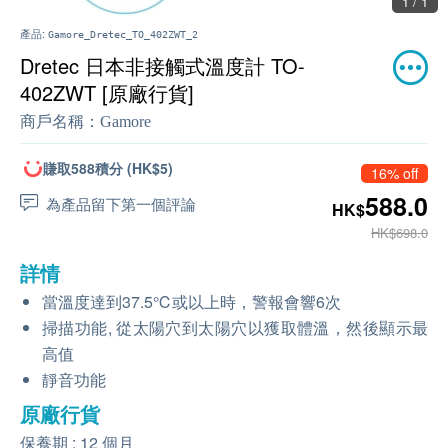
1 / 1
產品:
Gamore_Dretec_TO_402ZWT_2
Dretec 日本非接觸式溫度計 TO-
402ZWT [原廠行貨]
商戶名稱：
Gamore
賺取588積分 (HK$5)
16% off
588.0
為產品留下第一個評論
HK$
HK$698.0
詳情
當溫度達到37.5℃或以上時，警報會響6次
掃描功能, 從太陽穴到太陽穴以獲取體溫，然後顯示最
高值
靜音功能
原廠行貨
保養期 : 12 個月