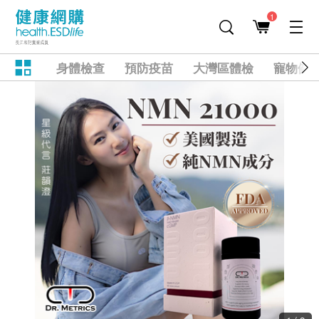
1
身體檢查
預防疫苗
大灣區體檢
寵物健