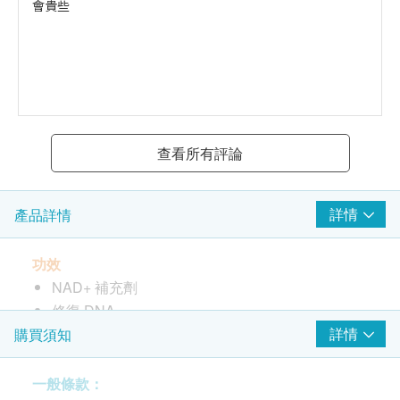
會貴些
查看所有評論
詳情
產品詳情
功效
NAD+ 補充劑
修復 DNA
身體年輕化
詳情
購買須知
延長壽命
抗衰逆齡
一般條款：