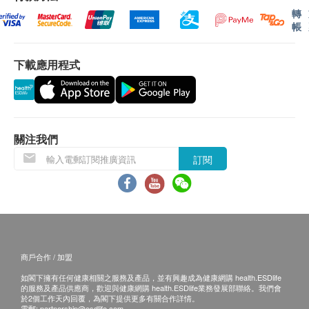
轉
保用：
帳
貨品質量保證，於顧客收到產品當日起計，食用期
應最少有 6個月或以上。
下載應用程式
退換條款：
當顧客收取已訂購之貨品時，有責任檢查貨品是否
有損毀情況，一經確認簽收，恕不接受退換。
關注我們
退換產品必須包裝完整，如退換之產品有任何殘缺
訂閱
或過期退回，供應商有權不受理。
如有其他損壞或遺漏查詢，顧客必須保留有效收據
正本，並於送貨後3個工作天內按下列方式聯絡 煒
芝有限公司 客戶服務部跟進。
電郵: info@waysalif.com
查詢熱線: 5195 0859
商戶合作 / 加盟
如閣下擁有任何健康相關之服務及產品，並有興趣成為健康網購 health.ESDlife
的服務及產品供應商，歡迎與健康網購 health.ESDlife業務發展部聯絡。我們會
於2個工作天內回覆，為閣下提供更多有關合作詳情。
電郵:
partnership@esdlife.com