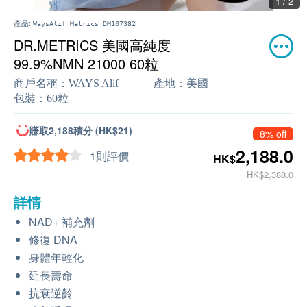
1 / 2
產品:
WaysAlif_Metrics_DM107382
DR.METRICS 美國高純度
99.9%NMN 21000 60粒
商戶名稱：
WAYS Alif
產地：
美國
包裝：
60粒
賺取2,188積分 (HK$21)
8% off
2,188.0
1則評價
HK$
HK$2,388.0
詳情
NAD+ 補充劑
修復 DNA
身體年輕化
延長壽命
抗衰逆齡