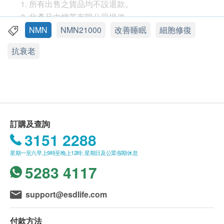
改善睡眠
所有出售之貨品均不設退款。
此產品由煒芝有限公司提供。
適合人士
如有任何爭議，煒芝有限公司及健康網購
NMN
NMN21000
改善睡眠
細胞修復
延緩衰老人群
Health.ESDlife 保留最終決議權。
抗衰老
熬夜、失眠人群
逆齡及養顏需求者
送貨條款：
購買日芳珍饌淬魚精產品總額滿HK$350，即可享
服用方法
本地免費送貨服務。賬單總額未滿HK$350需附加
每日早上1粒
HK$50運費。
我們將於確定訂單後3個工作天內安排發貨。
訂購及查詢
不排除運送時間會因節日而有所影響。當八號烈風
3151 2288
訊號懸掛或黑色暴雨警告生效時，送貨服務時間將
星期一至六早上9時至晚上12時; 星期日及公眾假期休息
會延遲。
5283 4117
所有訂單須視乎相關貨品的供應情況再作最後確
認。倘若生活易未能提供任何訂單上的貨品，生活
support@esdlife.com
易有權拒絕接受該訂單，並且會於送貨前透過電話
或電郵通知顧客再作安排。
付款方法