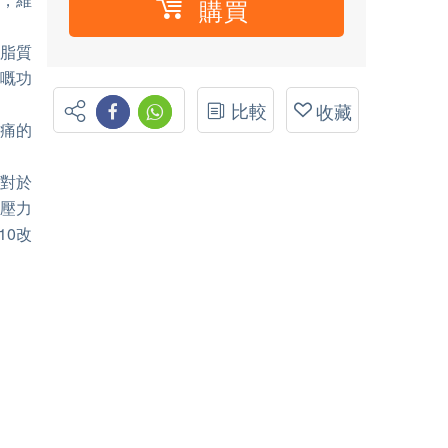
購買
到脂質
嘅功
比較
收藏
頭痛的
 對於
壓力
10改