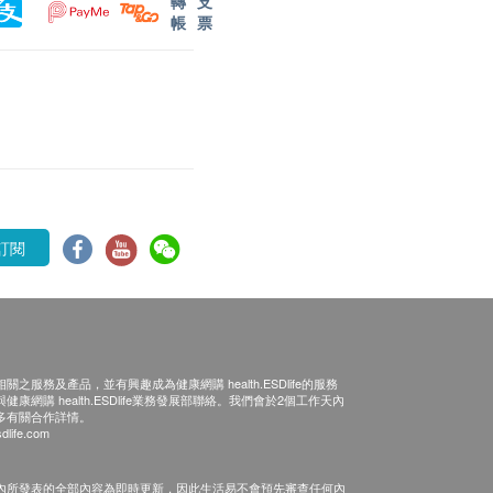
轉
支
帳
票
訂閱
之服務及產品，並有興趣成為健康網購 health.ESDlife的服務
康網購 health.ESDlife業務發展部聯絡。我們會於2個工作天內
多有關合作詳情。
dlife.com
內所發表的全部內容為即時更新，因此生活易不會預先審查任何內