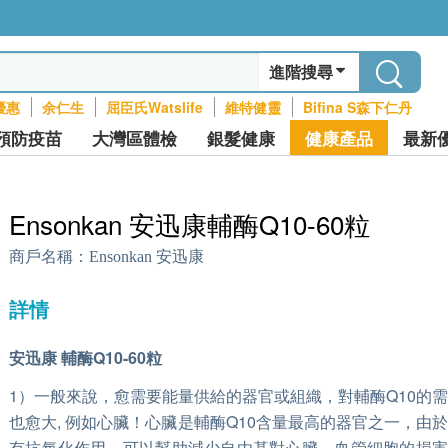
進階搜尋
優惠
余仁生
屈臣氏Watslife
維特健靈
Bifina S森下仁丹
預防疫苗
大灣區體檢
銀髮健康
健康產品
最新
Ensonkan 安迅康輔酶Q10-60粒
商戶名稱：
Ensonkan 安迅康
詳情
安迅康 輔酶Q10-60粒
1）一般來說，愈需要能量供給的器官或組織，對輔酶Q10的
也愈大, 例如心臟！心臟是輔酶Q10含量最高的器官之一，由
有抗氧化作用，可以幫助減少自由基對心臟、血管細胞的損害