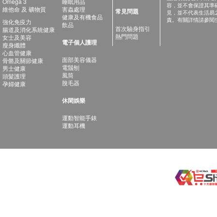
Omega 3
睡眠用品
容，並不會保證其準
維他命 及 礦物質
害蟲處理
常見問題
見，並不代表生活易
健康及有機食品
責。有關詳情請參閱
強化免疫力
飲品
首次驗身指引
腸道及消化系統健康
熱門問題
女士及美容
電子個人護理
瘦身纖體
心血管健康
面部美容儀器
骨骼及關節健康
電鬚刨
男士健康
風筒
頭髮護理
脫毛器
孕婦健康
休閑娛樂
運動智能手錶
運動耳機