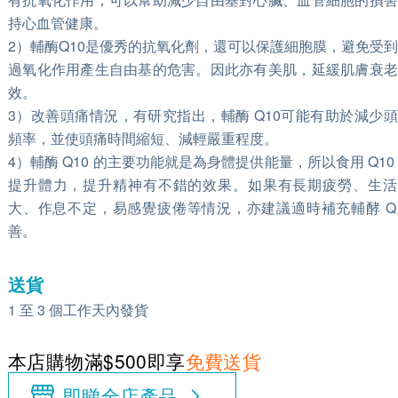
持心血管健康。
2）輔酶Q10是優秀的抗氧化劑，還可以保護細胞膜，避免受
過氧化作用產生自由基的危害。因此亦有美肌，延緩肌膚衰老
效。
3）改善頭痛情況，有研究指出，輔酶 Q10可能有助於減少
頻率，並使頭痛時間縮短、減輕嚴重程度。
4）輔酶 Q10 的主要功能就是為身體提供能量，所以食用 Q10
提升體力，提升精神有不錯的效果。如果有長期疲勞、生活
大、作息不定，易感覺疲倦等情況，亦建議適時補充輔酵 Q
善。
送貨
1 至 3 個工作天內發貨
本店購物滿$500即享
免費送貨
即睇全店產品