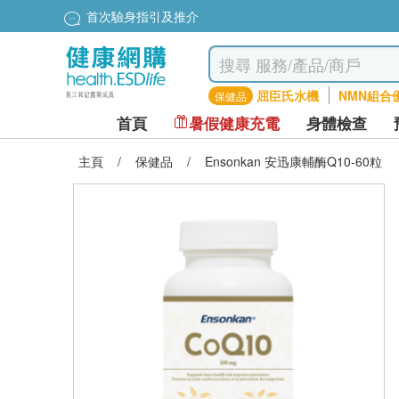
首次驗身指引及推介
屈臣氏水機
NMN組合
保健品
首頁
暑假健康充電
身體檢查
主頁
/
保健品
/
Ensonkan 安迅康輔酶Q10-60粒