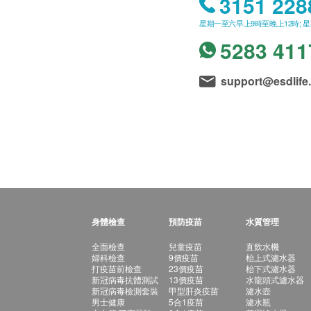
3151 228
星期一至六早上9時至晚上12時; 
5283 411
support@esdlife
身體檢查
預防疫苗
水質管理
全面檢查
兒童疫苗
直飲水機
婦科檢查
9價疫苗
枱上式濾水器
打疫苗前檢查
23價疫苗
枱下式濾水器
新冠病毒抗體測試
13價疫苗
水龍頭式濾水器
新冠病毒檢測套裝
甲型肝炎疫苗
濾水壺
男士健康
5合1疫苗
濾水瓶