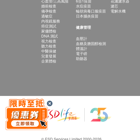
心血管/三高風險
6合1疫苗
花灑濾水器
婚前檢查
水痘疫苗
濾芯
備孕檢查
輪狀病毒口服疫苗
電解水機
過敏症
日本腦炎疫苗
內視鏡服務
癌症測試
健康管理
家傭體檢
DNA 測試
血壓計
視力檢查
血糖及膽固醇檢測
聽力檢查
體溫計
中醫保健
電子磅
兒童發展
助聽器
企業體檢
© ESD Services Limited 2000-2026