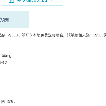
買須知
滿HK$500，即可享本地免費送貨服務。賬單總額未滿HK$500需
………100mg
、純水
；
。
續服用3週。