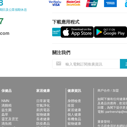
8
星期日及公眾假期休息
7
下載應用程式
.com
關注我們
保健品
家居健康
健康資訊
商戶合作 / 加盟
如閣下擁有任何健康相關
NMN
日常家電
身體檢查
及產品供應商，歡迎與健
滴雞精
空氣淨化
疫苗
回覆，為閣下提供更
益生菌
廚房電器
家居健康
電郵:
partnership@es
蟲草
寵物健康
個人健康
靈芝及雲芝
長者健康
有機食品
重要聲明：
滴魚精
防疫產品
寵物健康
生活易會員於本網站