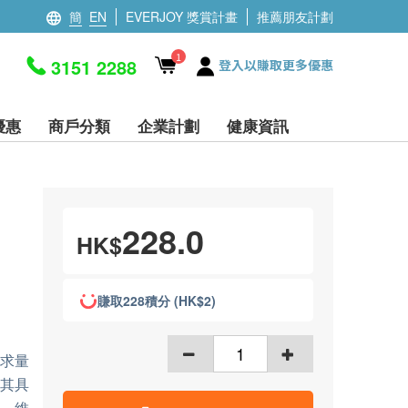
簡
EN
EVERJOY 獎賞計畫
推薦朋友計劃
1
3151 2288
登入以賺取更多優惠
優惠
商戶分類
企業計劃
健康資訊
228.0
HK$
賺取228積分 (HK$2)
需求量
於其具
，維