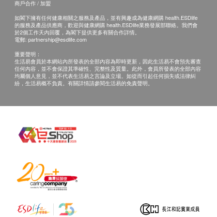
商戶合作 / 加盟
如閣下擁有任何健康相關之服務及產品，並有興趣成為健康網購 health.ESDlife
的服務及產品供應商，歡迎與健康網購 health.ESDlife業務發展部聯絡。我們會
於2個工作天內回覆，為閣下提供更多有關合作詳情。
電郵:
partnership@esdlife.com
重要聲明：
生活易會員於本網站內所發表的全部內容為即時更新，因此生活易不會預先審查
任何內容，並不會保證其準確性、完整性及質量。此外，會員所發表的全部內容
均屬個人意見，並不代表生活易之言論及立場。如從而引起任何損失或法律糾
紛，生活易概不負責。有關詳情請參閱生活易的免責聲明。