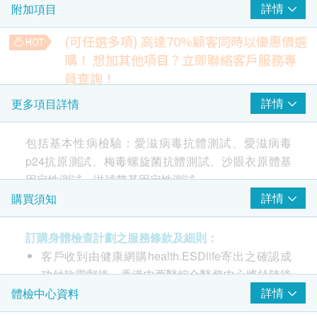
詳情
附加項目
愛滋病毒抗體測試
愛滋病毒p24抗原測試
(可任選多項) 高達70%顧客同時以優惠價選
購！
想加其他項目？立即聯絡客戶服務專
2
基本項目
員查詢！
梅毒血清試驗
詳情
更多項目詳情
傳染性疾病
250.0
HK$
沙眼衣原體基因定性測試
包括基本性病檢驗：愛滋病毒抗體測試、愛滋病毒
胸肺X光
淋球菌基因定性測試
p24抗原測試、梅毒螺旋菌抗體測試、沙眼衣原體基
*此項目或需另約日期到中心進行檢查
梅毒螺旋菌抗體測試
480.0
HK$
因定性測試、淋球菌基因定性測試。
詳情
購買須知
報告
糖化血色素
大部分性病均沒有明顯病徵，而且潛伏期各異， 因此
340.0
HK$
醫生講解報告
訂購身體檢查計劃之服務條款及細則：
不少患者未能意識到已受感染，延遲就醫，並使病毒
客戶收到由健康網購health.ESDlife寄出之確認成
繼續傳播。 只要在沒有使用安全套的情況下發生性行
抗穆勒氏賀爾蒙檢查
AMH（抗苗勒激素）是一種由卵巢內的小卵泡所產生的激素，
功付款電郵後，香港中西醫綜合醫務中心將於隨後
為，便有機會感染性病。而有性生活之人士，更應定
是卵巢功能的重要指標，用來預測卵巢中卵泡的庫存量。
1-2個工作天辦公時間內，致電客戶預約身體檢查
詳情
體檢中心資料
期接受檢查，以確保自已和伴侶的健康。
1,200.0
HK$
的時間及地點。客戶亦可致電查詢或在訂單確認後
本計劃包括幾種常見性病檢驗：愛滋病毒抗體測試、