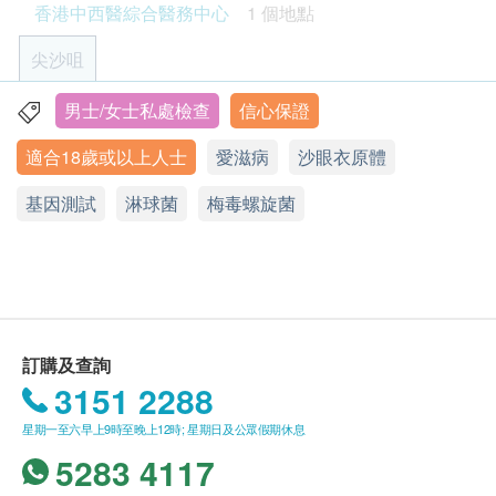
香港中西醫綜合醫務中心
1 個地點
1個工作天致電該中心預約。
愛滋病毒p24抗原測試、梅毒螺旋菌抗體測試、沙眼
客戶必須於預約當天出示身份證及列印訂購確認信
衣原體基因定性測試、淋球菌基因定性測試。
尖沙咀
以確認身份。
驗身過程由醫護人員主理。
男士/女士私處檢查
信心保證
香港九龍尖沙咀堪富利士道8號格蘭中心7樓701-2室 (港鐵
健康檢查計劃不適用於星期日及公眾假期 。
A2 出口)
適合18歲或以上人士
愛滋病
沙眼衣原體
健康檢查計劃有效期為6個月，客戶必須於6個月內
顯示地圖
(由確認付款日期起計)接受有關檢查，逾期作廢。
基因測試
淋球菌
梅毒螺旋菌
訂購一經確認，不設更改已訂購的計劃，轉讓給第
西醫
星期一至五: 9:30a.m. – 7:30p.m.
三者及／或退款。
星期六: 9:30a.m. – 2:00p.m.
如有爭議，健康網購health.ESDlife保留最後決定
星期日及公眾假期: 休息
權。
所有健康檢查並非作為醫務診斷或治療用途。
中醫
訂購及查詢
星期一至五(星期三除外): 9:30a.m. – 12:00p.m.
星期三: 11:00a.m. – 7:30p.m.
3151 2288
免責聲明：
星期六: 9:30a.m. – 2:00p.m.
所有健康檢查/服務並非作為醫務診斷或治療用
星期一至六早上9時至晚上12時; 星期日及公眾假期休息
星期日及公眾假期: 休息
途。當閣下身體健康出現任何疾病徵兆時，應立即
5283 4117
諮詢有認可資格的醫生，作出診斷及治療。