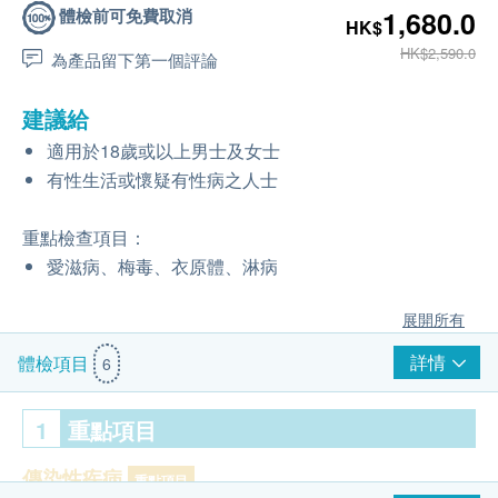
體檢前可免費取消
1,680.0
HK$
HK$2,590.0
為產品留下第一個評論
建議給
適用於18歲或以上男士及女士
有性生活或懷疑有性病之人士
重點檢查項目：
愛滋病、梅毒、衣原體、淋病
展開所有
詳情
體檢項目
6
1
重點項目
傳染性疾病
重點項目