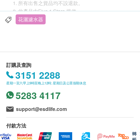
所有出售之貨品均不設退款。
此產品由Five 1 Store 提供。
如有任何爭議，Five 1 Store 及健康網購
花灑濾水器
health.ESDlife保留最終決議權。
營業時間：星期一至星期日 12:00–21:30
送貨條款：
購買
Five 1 Store
產品，可選擇本地送貨服務 或 於
訂購及查詢
旺角自取點自取 旺角山東街47-51號109號舖星際
3151 2288
城市一樓
星期一至六早上9時至晚上12時; 星期日及公眾假期休息
我們將於確定訂單後3-9個工作天內安排發貨。
5283 4117
不排除運送時間會因節日而有所影響。當八號烈風
訊號懸掛或黑色暴雨警告生效時，送貨服務時間將
會延遲。
support@esdlife.com
所有訂單須視乎相關貨品的供應情況再作最後確
認。倘若健康網購health.ESDlife未能提供任何訂
付款方法
單上的貨品，健康網購health.ESDlife有權拒絕接
轉
帳