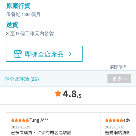
原廠行貨
保養期 : 36 個月
送貨
3 至 9 個工作天內發貨
即睇全店產品
展開所有
更少
評分及評論 (29)
4.8
/5
Fung A***
edwar
2023-11-29
2023-11-10
已多次購買， 沖涼冇咁容易敏感
選購網站清晰易