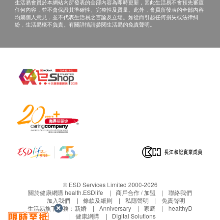
生活易會員於本網站內所發表的全部內容為即時更新，因此生活易不會預先審查
濾殼選用原料符合FDA CFR21 美國食品藥物管理
任何內容，並不會保證其準確性、完整性及質量。此外，會員所發表的全部內容
局要求
均屬個人意見，並不代表生活易之言論及立場。如從而引起任何損失或法律糾
紛，生活易概不負責。有關詳情請參閱生活易的免責聲明。
過濾餘氯超過百份之五十
產品規格
過濾水量 (升/分鐘)8公升
濾芯壽命 (大約)50,000公升
最高入水水溫50°C
機身體積 (闊x高x深 毫米)66.4x176.4x64.4
保養範圍香港
保養詳情3年保養: 人工
© ESD Services Limited 2000-2026
關於健康網購 health.ESDlife
商戶合作 / 加盟
聯絡我們
加入我們
條款及細則
私隱聲明
免責聲明
生活易旗下業務：
新婚
Anniversary
家庭
healthyD
健康網購
Digital Solutions