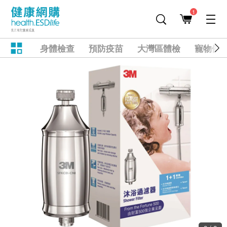
1
身體檢查
預防疫苗
大灣區體檢
寵物健