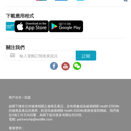
受該訂單，並且會於送貨前透過電話或電郵通知顧
客再作安排。
下載應用程式
退換條款：
無需用電,小巧設計
當顧客收取已訂購之貨品時，有責任檢查貨品是否
安裝簡易,不佔空間
有損毀情況，一經確認簽收，恕不接受退換。
濾芯替換方便,使用壽命長
退換產品必須包裝完整，如退換之產品有任何殘缺
關注我們
濾殼原料符合FDA CFR21美國食品藥物管理局要
或過期退回，供應商有權不受理。
訂閱
求
如有其他損壞或遺漏查詢，顧客必須保留有效收據
通過NSF 42項標準認證, 有效去除水中的餘氯,雜
正本，並於送貨後3個工作天內按下列方式聯絡
質
Five 1 Store 客戶服務部跟進。
避免餘氯對皮膚及呼吸道的傷害
電郵: 51storehk@gmail.com
50,000公升超大濾量
查詢熱線: 2833 2889
保護肌膚 - 避免餘氯對肌膚的刺激和傷害
商戶合作 / 加盟
呵護秀髮 - 降低餘氯及過濾雜質，使髮質不易乾旱
如閣下擁有任何健康相關之服務及產品，並有興趣成為健康網購 health.ESDlife
高純度KDF過濾物材質，通過NSF42 標準認證。
的服務及產品供應商，歡迎與健康網購 health.ESDlife業務發展部聯絡。我們會
於2個工作天內回覆，為閣下提供更多有關合作詳情。
過濾性能依照美國NSF沐浴過濾器標準177檢測合
電郵:
partnership@esdlife.com
格
重要聲明：