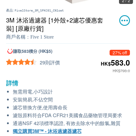
2 / 2
產品:
Five1Store_3M_SFKC01_CN1set
3M 沐浴過濾器 [1外殼+2濾芯優惠套
裝] [原廠行貨]
商戶名稱：
Five 1 Store
賺取583積分 (HK$5)
27% off
583.0
29則評價
HK$
HK$798.0
詳情
無需用電,小巧設計
安裝簡易,不佔空間
濾芯替換方便,使用壽命長
濾殼原料符合FDA CFR21美國食品藥物管理局要求
通過NSF 42項標準認證, 有效去除水中的餘氯,雜質
獨立購買3M™ - 沐浴過濾器濾芯