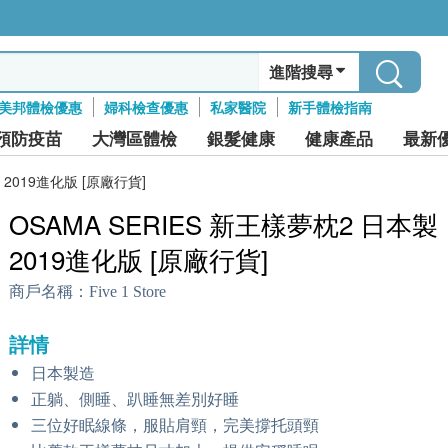
進階搜尋
美邦體檢優惠
婦科檢查優惠
私家醫院
新手體檢指南
預防疫苗
大灣區體檢
銀髮健康
健康產品
最新
 2019進化版 [原廠行貨]
OSAMA SERIES 新王樣夢枕2 日本製
2019進化版 [原廠行貨]
商戶名稱：
Five 1 Store
詳情
日本製造
正躺、側睡、趴睡無差別好睡
三位好眠線條，服貼肩頸，完美撐托頭頸