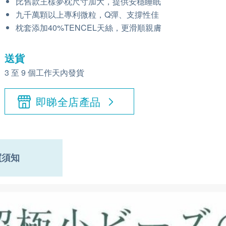
比舊款王樣夢枕尺寸加大，提供安穩睡眠
九千萬顆以上專利微粒，Q彈、支撐性佳
枕套添加40%TENCEL天絲，更滑順親膚
送貨
3 至 9 個工作天內發貨
即睇全店產品
買須知