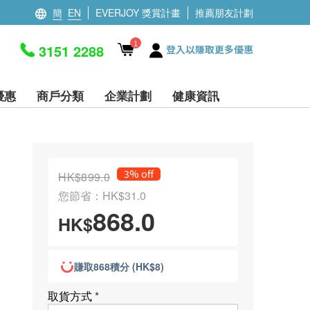
簡
EN
EVERJOY 獎賞計畫
推薦朋友計劃
1
3151 2288
登入以賺取更多優惠
優惠
商戶分類
企業計劃
健康資訊
3% off
HK$899.0
您節省：HK$31.0
868.0
HK$
賺取868積分 (HK$8)
取貨方式
*