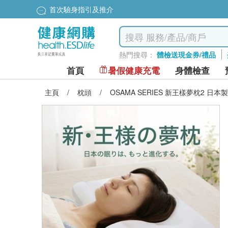
首次驗身指引及推介
熱門搜尋：
體檢送現金券/禮品
首頁
暑假健康充電
身體檢查
主頁
/
枕頭
/
OSAMA SERIES 新王樣夢枕2 日本製