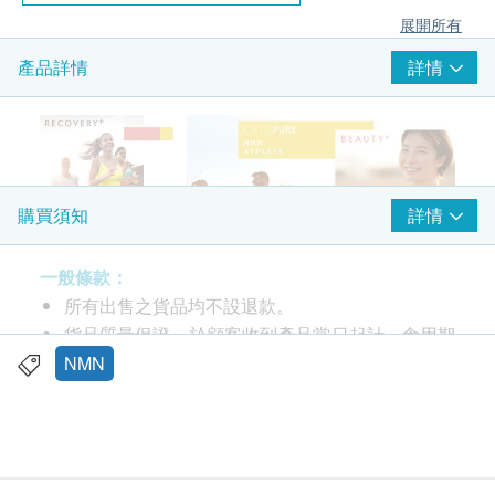
展開所有
詳情
產品詳情
詳情
購買須知
一般條款：
所有出售之貨品均不設退款。
貨品質量保證，於顧客收到產品當日起計，食用期
應最少有12個月或以上。
NMN
功效
此產品由 Cytologics Pharmaceutical Limited 提
CYTOPURE NMN Athlete Ten Thousand 含
供。
10000MG NMN成分有效促進能量代謝，抵抗身體
如有任何爭議，Cytologics Pharmaceutical
老化，提升細胞內NAD+水平。
Limited 及 健康網購health.ESDlife保留最終決議
CYTOPURE NMN Athlete Ten Thousand 有效增