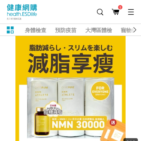
1
身體檢查
預防疫苗
大灣區體檢
寵物健