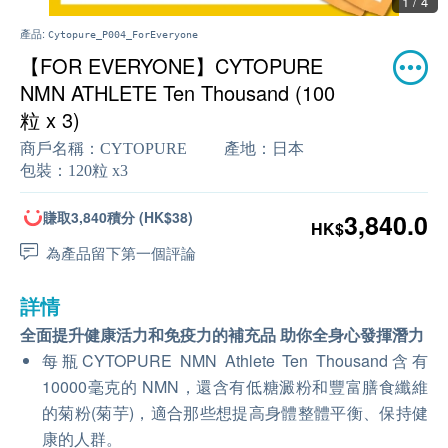
1 / 4
產品:
Cytopure_P004_ForEveryone
【FOR EVERYONE】CYTOPURE
NMN ATHLETE Ten Thousand (100
粒 x 3)
商戶名稱：
CYTOPURE
產地：
日本
包裝：
120粒 x3
賺取3,840積分 (HK$38)
3,840.0
HK$
為產品留下第一個評論
詳情
全面提升健康活力和免疫力的補充品 助你全身心發揮潛力
每瓶CYTOPURE NMN Athlete Ten Thousand含有
10000毫克的 NMN，還含有低糖澱粉和豐富膳食纖維
的菊粉(菊芋)，適合那些想提高身體整體平衡、保持健
康的人群。