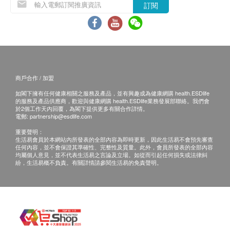
有損毀情況，一經確認簽收，恕不接受退換。
日本人氣1 品牌，在日本各大知名百貨公司專櫃有
訂閱
退換產品必須包裝完整，如退換之產品有任何殘缺
售
或過期退回，供應商有權不受理。
伊勢丹、阪急東京、東京大丸、松屋銀座、三越、
如有其他損壞或遺漏查詢，顧客必須保留有效收據
京王等百貨公司熱賣產品
正本，並於送貨後3個工作天內按下列方式聯絡
高純度99%日本產NMN原料，以天然酵素發酵法
Cytologics Pharmaceutical Limited 客戶服務部跟
提煉
商戶合作 / 加盟
進。
日本GMP 認證工廠生產，並通過《厚生勞動省》
如閣下擁有任何健康相關之服務及產品，並有興趣成為健康網購 health.ESDlife
電郵: info@cytologics.com.hk
嚴格安全標準
的服務及產品供應商，歡迎與健康網購 health.ESDlife業務發展部聯絡。我們會
於2個工作天內回覆，為閣下提供更多有關合作詳情。
經第三方檢測「NMN純度，幅射報告，重金屬，
電郵:
partnership@esdlife.com
細菌含量」安全報告
重要聲明：
生活易會員於本網站內所發表的全部內容為即時更新，因此生活易不會預先審查
任何內容，並不會保證其準確性、完整性及質量。此外，會員所發表的全部內容
均屬個人意見，並不代表生活易之言論及立場。如從而引起任何損失或法律糾
紛，生活易概不負責。有關詳情請參閱生活易的免責聲明。