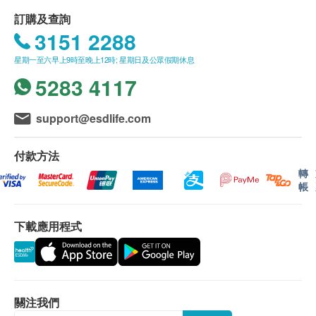
權。
加細胞內的能量生產，提高身體的代謝率，增加精
訂購及查詢
力、改善體力和促進體重管理。
3151 2288
送貨條款：
菊粉可以降低飯後血糖反應，有助維持血糖平衡，
星期一至六早上9時至晚上12時; 星期日及公眾假期休息
購買產品總額滿HK$800，即可享本地免費送貨服
或有助穩定血糖。
5283 4117
務。賬單總額未滿HK$800需附加HK$50運費。
菊粉是一種益生元，促進腸道內益生菌的增長和有
我們將於確定訂單後1-3個工作天內安排發貨。
益微生物的平衡，有助改善腸道健康，幫助穩定血
不排除運送時間會因節日而有所影響。當八號烈風
support@esdlife.com
糖水平、改善血脂和增強免疫力。
訊號懸掛或黑色暴雨警告生效時，送貨服務時間將
菊粉能與食物中的脂肪結合，減少脂肪的吸收率，
會延遲。
付款方法
有助控制體重和血脂水準。
所有訂單須視乎相關貨品的供應情況再作最後確
轉
支持心血管健康，有助管理血壓、血脂和血糖。
帳
認。倘若健康網購health.ESDlife未能提供任何訂
增強大腦記憶力，改善學習能力、記憶力和認知功
單上的貨品，健康網購health.ESDlife有權拒絕接
能，預防腦衰老和神經退化性疾病的作用。
下載應用程式
受該訂單，並且會於送貨前透過電話或電郵通知顧
客再作安排。
CYTOPURE品牌賣點：
日本著名大學研發，日本國內製造，原裝進口
退換條款：
日本職業運動員親自監督體驗的指定NMN品牌
當顧客收取已訂購之貨品時，有責任檢查貨品是否
關注我們
（NMN原料不屬於興奮劑）