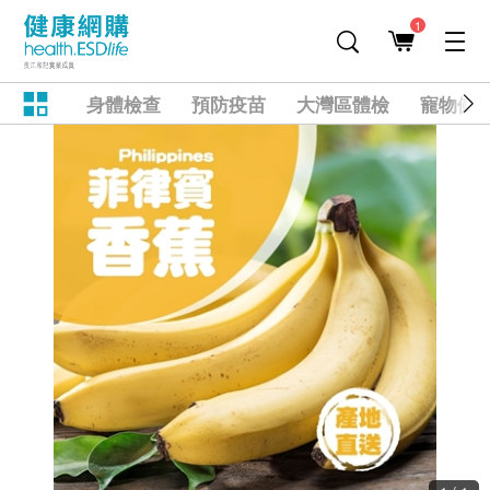
1
身體檢查
預防疫苗
大灣區體檢
寵物健