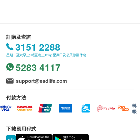
購買
好運來鮮菓有限公司
產品總額滿HK$350，即
可享本地免費送貨服務。
賬單總額未滿HK$350需附加HK$50運費。
不提供服務之地區 (包括但不限於以下地區):
訂購及查詢
離島區 : 大嶼山(除東涌)、坪洲、喜靈洲、南丫
3151 2288
島、蒲台島、長洲、昂坪、馬灣、愉景灣、香港國
星期一至六早上9時至晚上12時; 星期日及公眾假期休息
際機場等
5283 4117
西貢區 : 西貢市中心、白沙灣、西貢離島等
以及所有禁區, 口岸區, 迪士尼, 海洋公園, 村屋及低
密度住宅區
support@esdlife.com
一般條款 :
付款方法
商品會於訂單確認付款後 3-5 個工作天內送出，送
轉
帳
貨時間會於確認訂單時提供。
運送時間會因節日(例如：聖誕節、農曆新年及復
下載應用程式
活節)而有所影響。
當八號烈風訊號懸掛或黑色暴雨警告生效時，送貨