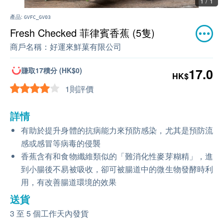
1 / 1
產品:
GVFC_GV03
Fresh Checked 菲律賓香蕉 (5隻)
商戶名稱：
好運來鮮菓有限公司
賺取17積分 (HK$0)
17.0
HK$
1則評價
詳情
有助於提升身體的抗病能力來預防感染，尤其是預防流
感或感冒等病毒的侵襲
香蕉含有和食物纖維類似的「難消化性麥芽糊精」，進
到小腸後不易被吸收，卻可被腸道中的微生物發酵時利
用，有改善腸道環境的效果
送貨
3 至 5 個工作天內發貨