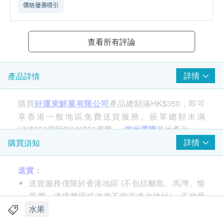
價格優惠吸引
查看所有評論
詳情
產品詳情
購買
好運來鮮菓有限公司
產品總額滿HK$350，即可
享香港一般地區免費送貨服務。賬單總額未滿
HK$350需附加HK$50運費。<
按此選購
其他產品>
詳情
購買須知
產地：菲律賓
送貨：
品種：香蕉
送貨服務僅限於香港地區 (不包括離島、馬灣、愉
重量
景灣、邊境禁區或汽車不能直達之地址)，不接受
每袋：5隻
郵政信箱地址
水果
一般工商區及住宅區(大型屋村及屋苑 包括: 東涌):
*以重量計算為主，庄數不設選擇