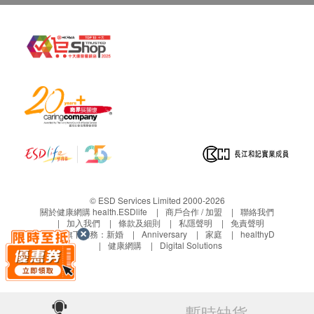
1個工作天內按下列方式健康網購health.ESDlife客
戶服務部。逾時將不獲受理。
電郵: support@esdlife.com / 健康網購
health.ESDlife客服熱線: (852) 3151-2288
其他 :
所有出售之新鮮貨品均不設退貨。
此產品由好運來鮮菓有限公司提供。
如有任何爭議，好運來鮮菓有限公司及健康網購
health.ESDlife保留最終決議權。
© ESD Services Limited 2000-2026
關於健康網購 health.ESDlife
商戶合作 / 加盟
聯絡我們
加入我們
條款及細則
私隱聲明
免責聲明
生活易旗下業務：
新婚
Anniversary
家庭
healthyD
健康網購
Digital Solutions
暫時缺貨