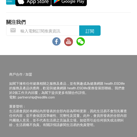
服務時間將會延遲。
如商品已到達收貨地址而沒有人簽收，好運來鮮菓
有限公司可再次安排送貨服務，但顧客必須再支付
關注我們
運費及行政費HK$150 及特別地區附加費用(如適
訂閱
用)
所有訂單須視乎相關貨品的供應情況再作最後確
認。倘若健康網購health.ESDlife未能提供任何訂
單上的貨品，健康網購health.ESDlife有權拒絕接
受該訂單，並且會於送貨前透過電話或電郵通知顧
商戶合作 / 加盟
客再作安排。
如閣下擁有任何健康相關之服務及產品，並有興趣成為健康網購 health.ESDlife
此產品為新鮮食品，每批產品的質素或有差別。
的服務及產品供應商，歡迎與健康網購 health.ESDlife業務發展部聯絡。我們會
產品之重量、大小會因應收成時期或其他狀況而有
於2個工作天內回覆，為閣下提供更多有關合作詳情。
電郵:
partnership@esdlife.com
所改變，一切以實物為準。
重要聲明：
此產品為新鮮食品，當顧客收取已訂購之貨品時，
生活易會員於本網站內所發表的全部內容為即時更新，因此生活易不會預先審查
任何內容，並不會保證其準確性、完整性及質量。此外，會員所發表的全部內容
有責任檢查貨品是否有損毀情況。
均屬個人意見，並不代表生活易之言論及立場。如從而引起任何損失或法律糾
所有退款或換貨安排，必須連同所有相關資料，包
紛，生活易概不負責。有關詳情請參閱生活易的免責聲明。
括訂單編號、貨品問題描述、相片等，於送貨日後