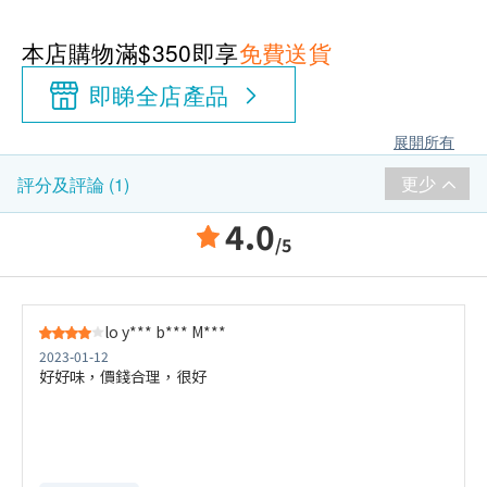
本店購物滿$350即享
免費送貨
即睇全店產品
展開所有
更少
評分及評論 (1)
4.0
/5
lo y*** b*** M***
2023-01-12
好好味，價錢合理，很好