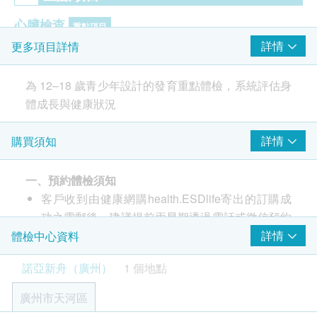
心臟檢查
重點項目
詳情
更多項目詳情
心電圖
為 12–18 歲青少年設計的發育重點體檢，系統評估身
2
基本項目
體成長與健康狀況
基本健康評估
詳情
購買須知
視力檢查
口腔檢查
一、預約體檢須知
內科檢查
客戶收到由健康網購health.ESDlife寄出的訂購成
功之電郵後，建議提前兩星期透過電話或微信預約
肝功能
聯絡諾亞新舟進行預約，聯絡電話及微信：+ 86
詳情
體檢中心資料
總鹼性磷酸酵素
188 2005 1280。
諾亞新舟（廣州）
1 個地點
谷丙轉氨酵素
客戶至現場後，諾亞新舟工作人員會核對客戶的姓
谷草轉氨酵素
名、出生年月日、手機號及健康網購
廣州市天河區
總膽紅素
health.ESDlife訂購成功之電郵。