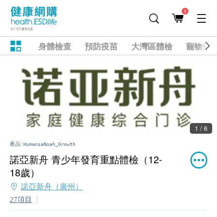
1
身體檢查
預防疫苗
大灣區體檢
寵物健
1 / 6
產品:
HumansaNoah_Growth
諾亞新舟 青少年發育重點體檢（12-
18歲）
諾亞新舟（廣州）
27項目