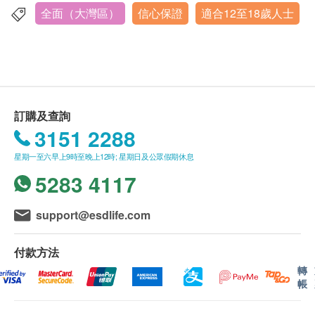
穀草先轉太酵素
身體檢查計劃有效期為90日，客戶必須於90日內
全面（大灣區）
信心保證
適合12至18歲人士
廣州市天河區珠江新城獵德大道 31-33 號 中海璟暉華庭 3
（由確認付款日期起計）接受有關檢查，逾期作
層
腎功能
廢。
營業時間：上午 9:00 – 下午 6:00
血肌酸酐
體檢時, 如果遇到醫生不會説廣東話的情況，諾亞
尿素
新舟可安排醫護人員陪同提供翻譯服務。
尿酸
如果商戶頁面與體檢計劃頁面的繁體中文、簡體中
訂購及查詢
文、英文三個版本有任何抵觸或不相符之處，應以
血液檢查
3151 2288
繁體中文版本為準。
嗜鹼性白血球
星期一至六早上9時至晚上12時; 星期日及公眾假期休息
平均紅細胞血紅蛋白量濃度
二、體檢報告領取和講解
5283 4117
嗜酸性白血球
體檢報告為簡體中文。
淋巴性白血球
體檢報告報告將於 7 個工作日內發送至您的私人微
support@esdlife.com
單核白血球
信或電郵
紅血球壓積量
如需報告講解，可另行預約醫生線下到診，或安排
付款方法
血小板數目
線上咨詢
轉
紅血球計數
帳
白血球
三、免責聲明
中性白血球