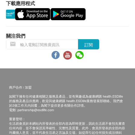
如有爭議，健康網購health.ESDlife 及諾亞新舟保留
下載應用程式
紅血球平均體積
最後決定權。
血紅蛋白
所有健康檢查/服務並非作為醫務診斷或治療用
平均紅細胞血紅蛋白量
途。當閣下身體健康出現任何疾病徵兆時，應立即
平均血小板容積
諮詢有認可資格的醫生，作出診斷及治療。
關注我們
報告
本服務/產品由商戶提供。生活易【健康網購
訂閱
health.ESDlife】並沒有經營或提供本服務/產品。
醫生講解報告
有關此服務/產品的錯漏或延誤，或因使用此服務/
產品而引致的損失、損害、受傷或法律訴訟，健康
網購health.ESDlife概不負責。一切有關的索償或
查詢，須向提供服務之體檢中心或商戶提出。
商戶合作 / 加盟
如閣下擁有任何健康相關之服務及產品，並有興趣成為健康網購 health.ESDlife
的服務及產品供應商，歡迎與健康網購 health.ESDlife業務發展部聯絡。我們會
於2個工作天內回覆，為閣下提供更多有關合作詳情。
電郵:
partnership@esdlife.com
重要聲明：
生活易會員於本網站內所發表的全部內容為即時更新，因此生活易不會預先審查
任何內容，並不會保證其準確性、完整性及質量。此外，會員所發表的全部內容
均屬個人意見，並不代表生活易之言論及立場。如從而引起任何損失或法律糾