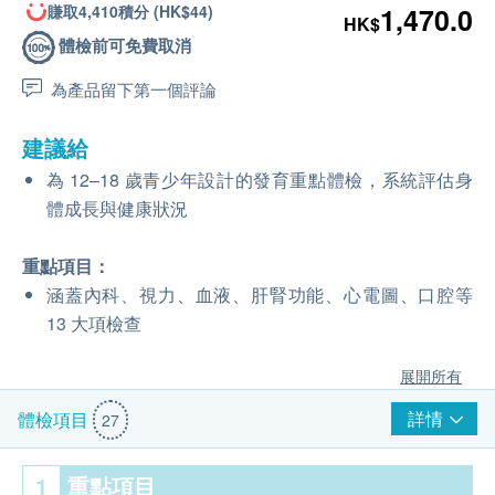
賺取4,410積分 (HK$44)
1,470.0
HK$
體檢前可免費取消
為產品留下第一個評論
建議給
為 12–18 歲青少年設計的發育重點體檢，系統評估身
體成長與健康狀況
重點項目：
涵蓋內科、視力、血液、肝腎功能、心電圖、口腔等
13 大項檢查
展開所有
詳情
體檢項目
27
1
重點項目