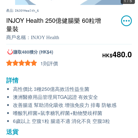
1 / 5
產品:
INJOYHealth_6
INJOY Health 250億健腸樂 60粒增
量裝
商戶名稱：
INJOY Health
賺取480積分 (HK$4)
480.0
HK$
1則評價
詳情
高性價比 3種250億高效活性益生菌
澳洲醫療用品管理局TGA認證 有效安全
改善腸道 幫助消化吸收 增強免疫力 排毒 防敏感
嗜酸乳桿菌+鼠李糖乳桿菌+動物雙歧桿菌
6歲以上 空腹1粒 腸道不適 消化不良 空腹3粒
送貨