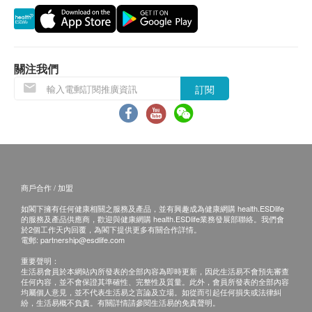
存放指引
或過期退回，供應商有權不受理。
請存放在攝氏25度以下的陰涼乾燥地方，避免陽光
如有其他損壞或遺漏查詢，顧客必須保留有效收據
直射。開封後請即冷藏。
正本，並於送貨後3個工作天內按下列方式聯絡健
康網購health.ESDlife客戶服務部跟進。
關注我們
注意事項
電郵: support@esdlife.com / 健康網購
訂閱
請擺放遠離兒童的位置。
health.ESDlife客服熱線: (852) 3151-2288
請勿服用超過建議的劑量。
孕婦、授乳中、正在服藥、或對以上成分過敏人士，
其他
服用前先咨詢醫生或藥劑師意見。
此產品由祈樂企業有限公司提供。
宣傳圖片及價值僅供參考，一切以實物為準。
商戶合作 / 加盟
主要成份
如有任何爭議，祈樂企業有限公司及健康網購
嗜酸乳桿菌：有助減少腸道內有害細菌的數量，可
如閣下擁有任何健康相關之服務及產品，並有興趣成為健康網購 health.ESDlife
health.ESDlife保留最終決議權。
的服務及產品供應商，歡迎與健康網購 health.ESDlife業務發展部聯絡。我們會
提升整體免疫力 。
於2個工作天內回覆，為閣下提供更多有關合作詳情。
電郵:
partnership@esdlife.com
鼠李糖乳桿菌：這種菌株常見於女性尿道，有助保
重要聲明：
持尿道衛生及健康。
生活易會員於本網站內所發表的全部內容為即時更新，因此生活易不會預先審查
動物雙歧桿菌：有助舒緩多種消化毛病，如便秘及
任何內容，並不會保證其準確性、完整性及質量。此外，會員所發表的全部內容
均屬個人意見，並不代表生活易之言論及立場。如從而引起任何損失或法律糾
腹瀉等，保持腸胃健康。
紛，生活易概不負責。有關詳情請參閱生活易的免責聲明。