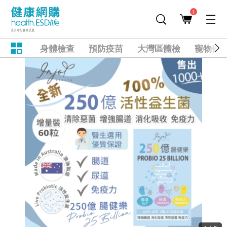
1
身體檢查
預防疫苗
大灣區體檢
寵物健