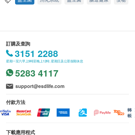
功效
我們將於確定訂單後 3-5 個工作天內安排發貨。
腸道健康：助消化吸收、排毒、改善敏感
不排除運送時間會因節日而有所影響。當八號烈風
守護腸道、加強免疫力
訊號懸掛或黑色暴雨警告生效時，送貨服務時間將
紓緩腸胃不適：清惡菌、速治絞肚痛、輕瀉、便秘
會延遲。
所有訂單須視乎相關貨品的供應情況再作最後確
訂購及查詢
適合人士
認。倘若健康網購health.ESDlife未能提供任何訂
3151 2288
腸道感染
單上的貨品，健康網購health.ESDlife有權拒絕接
有肚瀉腹痛現象
星期一至六早上9時至晚上12時; 星期日及公眾假期休息
受該訂單，並且會於送貨前透過電話或電郵通知顧
消化系統差，免疫力弱
5283 4117
客再作安排。
常須要外遊公幹人士
適合6 歲或以上人士食用
一般條款
support@esdlife.com
所有出售之貨品均不設退款。
食用方法
貨品質量保證，於顧客收到產品當日起計，食用期
付款方法
保健: 每朝空腹食用一次，每次1粒
應最少有9個月或以上。
轉
帳
紓緩腸胃不適: 每隔4小時三粒，直至腸胃修復
當顧客收取已訂購之貨品時，有責任檢查貨品是否
若不適情況持續，請徵詢醫護人員意見
有損毀情況，一經確認簽收，恕不接受退換。
下載應用程式
退換產品必須包裝完整，如退換之產品有任何殘缺