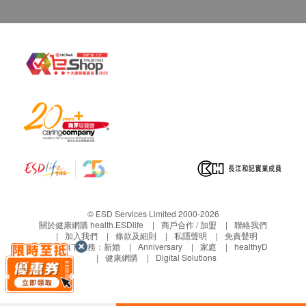
Nutritional information:
Serving Size
Per 100g
Per serving
Energy
187 kcal/ 785
1 kcal/ 4 kJ
kJ
Protein
11.2 g
0.1 g
Total fat
2.2 g
0.0 g
-Saturated fat
1.8 g
0.0 g
-Trans fat
0 g
0.0 g
Total
76.1 g
0.4 g
Carbohydrates
© ESD Services Limited 2000-2026
關於健康網購 health.ESDlife
商戶合作 / 加盟
聯絡我們
Dietary fibre
加入我們
條款及細則
45.6 g
私隱聲明
0.2 g
免責聲明
生活易旗下業務：
新婚
Anniversary
家庭
healthyD
健康網購
Digital Solutions
-Sugars
3.3 g
0 g
Sodium
126 mg
1 mg