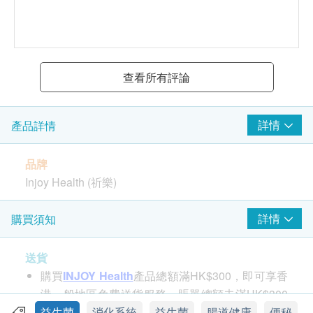
查看所有評論
詳情
產品詳情
品牌
Injoy Health (祈樂)
產地
詳情
購買須知
澳洲
送貨
包裝
購買
INJOY Health
產品總額滿HK$300，即可享香
60 caps
港一般地區免費送貨服務。賬單總額未滿HK$300
需到付附加運費 HK$90，偏遠地區需另加HK$30
益生菌
消化系統
益生菌
腸道健康
便秘