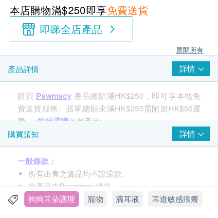
本店購物滿$250即享
免費送貨
即睇全店產品
展開所有
詳情
產品詳情
購買
Pawmacy
產品總額滿HK$250，即可享本地免
費送貨服務。賬單總額未滿HK$250需附加HK$30運
費。<
按此選購
其他產品>
詳情
購買須知
寵物醫學護膚， 皮膚敏感濕疹適用
一般條款：
幫助去除耳垢，舒緩和減少細菌滋生
所有出售之貨品均不設退款。
改善耳道敏感痕癢
此產品由Pawmacy 提供。
如有任何爭議，Pawmacy 及 健康網購
狗狗耳朵護理
寵物
滴耳液
耳道敏感痕癢
health.ESDlife 保留最終決議權。