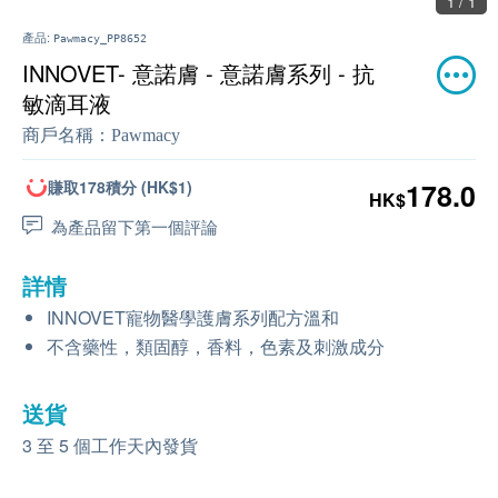
1 / 1
產品:
Pawmacy_PP8652
INNOVET- 意諾膚 - 意諾膚系列 - 抗
敏滴耳液
商戶名稱：
Pawmacy
賺取178積分 (HK$1)
178.0
HK$
為產品留下第一個評論
詳情
INNOVET寵物醫學護膚系列配方溫和
不含藥性，類固醇，香料，色素及刺激成分
送貨
3 至 5 個工作天內發貨