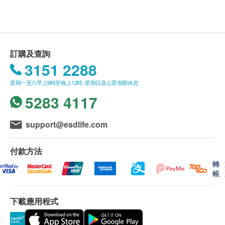
送貨條款：
購買產品總額滿HK$250，即可享本地免費送貨服
務。賬單總額未滿HK$250需附加HK$30運費。
訂購及查詢
我們將於確定訂單後3-5個工作天內安排發貨。
3151 2288
不排除運送時間會因節日而有所影響。當八號烈風
星期一至六早上9時至晚上12時; 星期日及公眾假期休息
訊號懸掛或黑色暴雨警告生效時，送貨服務時間將
5283 4117
會延遲。
所有訂單須視乎相關貨品的供應情況再作最後確
認。倘若生活易未能提供任何訂單上的貨品，生活
support@esdlife.com
易有權拒絕接受該訂單，並且會於送貨前透過電話
或電郵通知顧客再作安排。
付款方法
轉
帳
保用條款：
貨品質量保證，於顧客收到產品當日起計，食用期
下載應用程式
應最少有9個月或以上。