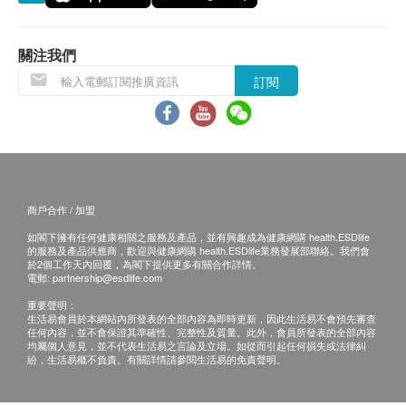
退換條款：
當顧客收取已訂購之貨品時，有責任檢查貨品是否
有損毀情況，一經確認簽收，恕不接受退換。
關注我們
退換產品必須包裝完整，如退換之產品有任何殘缺
訂閱
或過期退回，供應商有權不受理。
如有其他損壞或遺漏查詢，顧客必須保留有效收據
正本，並於送貨後3個工作天內按下列方式聯絡
Pawmacy 客戶服務部跟進。
電郵: info@pawmacy.com.hk
商戶合作 / 加盟
查詢熱線: 5614 7426
如閣下擁有任何健康相關之服務及產品，並有興趣成為健康網購 health.ESDlife
的服務及產品供應商，歡迎與健康網購 health.ESDlife業務發展部聯絡。我們會
於2個工作天內回覆，為閣下提供更多有關合作詳情。
電郵:
partnership@esdlife.com
重要聲明：
生活易會員於本網站內所發表的全部內容為即時更新，因此生活易不會預先審查
任何內容，並不會保證其準確性、完整性及質量。此外，會員所發表的全部內容
均屬個人意見，並不代表生活易之言論及立場。如從而引起任何損失或法律糾
紛，生活易概不負責。有關詳情請參閱生活易的免責聲明。