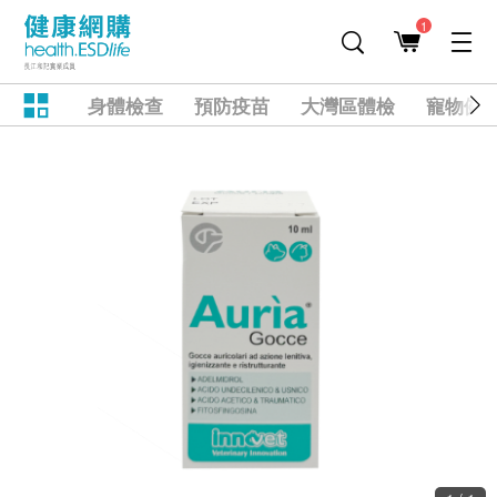
1
身體檢查
預防疫苗
大灣區體檢
寵物健