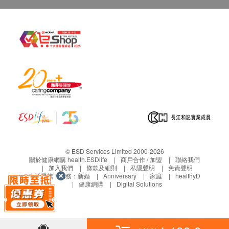
引致的損失、損害、受傷或法律訴訟，健康網購
health.ESDlife概不負責。一切有關的索償或查詢，須
腎功能
向提供服務之體檢中心或商戶提出。
血肌酸酐
尿素
尿酸
甲狀腺
促甲狀腺激素
亞甲狀腺素
甲狀腺素
© ESD Services Limited 2000-2026
血液檢查
關於健康網購 health.ESDlife
商戶合作 / 加盟
聯絡我們
加入我們
條款及細則
私隱聲明
免責聲明
白血球
生活易旗下業務：
新婚
Anniversary
家庭
healthyD
健康網購
Digital Solutions
中性粒細胞百份比
中性粒細胞絕對值
淋巴細胞百份比
淋巴細胞絕對值