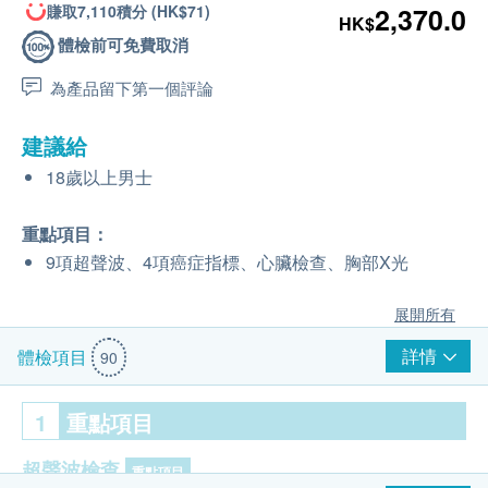
賺取7,110積分 (HK$71)
2,370.0
HK$
體檢前可免費取消
為產品留下第一個評論
建議給
18歲以上男士
重點項目：
9項超聲波、4項癌症指標、心臟檢查、胸部X光
展開所有
詳情
體檢項目
90
1
重點項目
超聲波檢查
重點項目