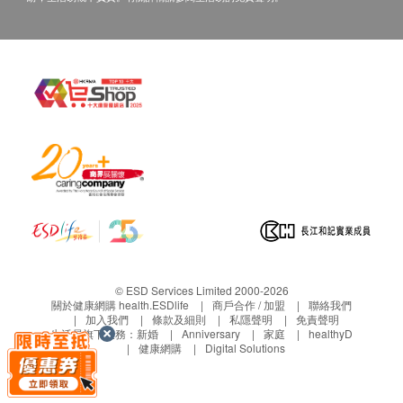
丙種谷氨轉移酶
關此服務/產品的錯漏或延誤，或因使用此服務/產品而
蛋白質
引致的損失、損害、受傷或法律訴訟，健康網購
白蛋白
health.ESDlife概不負責。一切有關的索償或查詢，須
總膽紅素
向提供服務之體檢中心或商戶提出。
直接膽紅素
總膽汁酸
腎功能
血肌酸酐
尿素
尿酸
甲狀腺
© ESD Services Limited 2000-2026
促甲狀腺激素
關於健康網購 health.ESDlife
商戶合作 / 加盟
聯絡我們
加入我們
條款及細則
私隱聲明
免責聲明
亞甲狀腺素
生活易旗下業務：
新婚
Anniversary
家庭
healthyD
甲狀腺素
健康網購
Digital Solutions
血液檢查