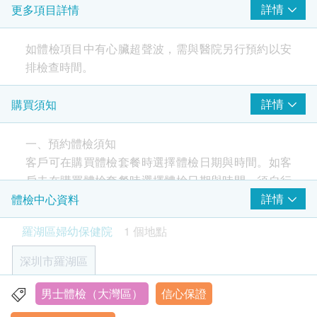
詳情
更多項目詳情
甲狀腺超聲波
膽臟超聲波
如體檢項目中有心臟超聲波，需與醫院另行預約以安
脾臟超聲波
排檢查時間。
胰臟超聲波
肝臟超聲波
詳情
購買須知
輸尿管超聲波
體檢流程：
腎臟超聲波
購買完成後，在預約日期當日攜帶身份證件到院體
膀胱超聲波
一、預約體檢須知
檢。
超聲波前列腺掃描
客戶可在購買體檢套餐時選擇體檢日期與時間。如客
根據現場工作人員指引進行體檢。
戶未在購買體檢套餐時選擇體檢日期與時間，須自行
癌症指標
重點項目
聯絡深圳市羅湖區婦幼保健院進行預約（聯絡電話：
詳情
體檢中心資料
體檢須知：
肺癌自身抗體
+86 0755-2551 2370）。
體檢前一天 20 點後開始禁食，避免劇烈運動，避
羅湖區婦幼保健院
1 個地點
前列腺特異性抗原2項
客戶至現場後，深圳市羅湖區婦幼保健院工作人員會
免進食高蛋白、高嘌呤、高鹽食物和酒，保持空腹
甲種胎蛋白 (肝癌)
核對客戶的姓名、出生年月日、手機號及健康網購
狀態。
深圳市羅湖區
癌胚抗原 (腸癌)
health.ESDlife訂購成功之電郵以確認客戶身份。
糖尿病、高血壓、心臟病等慢性病患者，在必須要
訂單如需改期，請至少提前1個工作日聯絡深圳市羅
服藥的情況下可以服藥，建議以少量白開水送服藥
男士體檢（大灣區）
信心保證
心臟檢查
羅湖區布心太白路2013號5樓婦女保健科
重點項目
湖區婦幼保健院 （聯絡電話：+86 0755-2551
物。