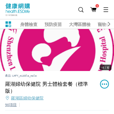
1
身體檢查
預防疫苗
大灣區體檢
寵物健
1 / 6
產品:
LHFY_middle_male
羅湖婦幼保健院 男士體檢套餐（標準
版）
羅湖區婦幼保健院
90項目