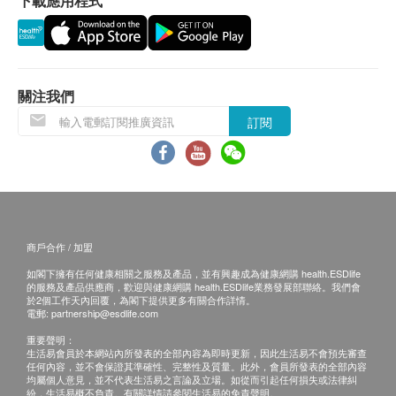
下載應用程式
五官科檢查
報告完成後到體檢門診領取。 免費列印紙質體檢報
視力檢查
告。
電耳鏡
體檢報告完成後可預約醫生講解報告，客戶可選擇以
前鼻鏡
下渠道：
關注我們
電話講解：請聯絡體檢門診醫生（聯絡電話：+86
血脂
0755-2551 2370）。
訂閱
高密度脂膽固醇
當面講解：體檢客戶在工作時間到體檢中心聼醫生當
低密度脂膽固醇
面講解。
總膽固醇
三酸甘油脂
三、免責聲明
如有爭議，健康網購health.ESDlife 及羅湖區婦幼保
糖尿
商戶合作 / 加盟
健院保留最後決定權。
如閣下擁有任何健康相關之服務及產品，並有興趣成為健康網購 health.ESDlife
空腹血糖
所有健康檢查/服務並非作為醫務診斷或治療用途。當
的服務及產品供應商，歡迎與健康網購 health.ESDlife業務發展部聯絡。我們會
於2個工作天內回覆，為閣下提供更多有關合作詳情。
閣下身體健康出現任何疾病徵兆時，應立即諮詢有認
肝功能
電郵:
partnership@esdlife.com
可資格的醫生，作出診斷及治療。
重要聲明：
本服務/產品由商戶提供。生活易【健康網購
天門冬氨酸氨基轉移酶
生活易會員於本網站內所發表的全部內容為即時更新，因此生活易不會預先審查
任何內容，並不會保證其準確性、完整性及質量。此外，會員所發表的全部內容
穀氨酰基轉移酶
health.ESDlife】並沒有經營或提供本服務/產品。有
均屬個人意見，並不代表生活易之言論及立場。如從而引起任何損失或法律糾
紛，生活易概不負責。有關詳情請參閱生活易的免責聲明。