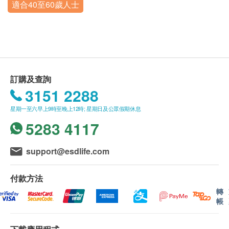
適合40至60歲人士
周一至周日8:00-12:00 /14:00-17:00
2370）。
心電圖
注意事項： 備孕或已孕者勿做放射檢查（包括
（按照內地法定節假日休假）
身體檢查計劃有效期為3個月，客戶必須於3個月內
CT、X 片、胸片、MRI 磁共振、呼氣試驗）。
X光
重點項目
（由確認付款日期起計）接受有關檢查，逾期作廢。
已婚女士經期結束後 3 天方可做婦科檢查。
體檢時, 如果遇到醫生不會説廣東話的情況，深圳市羅
如有呼氣試驗需空腹 4 小時且禁水 2 小時。如 1
胸部X光
湖區婦幼保健院可安排醫護人員陪同提供翻譯服務。
個月內有服用消炎藥、護胃藥，此項延後檢查。
如果商戶頁面與體檢計劃頁面的繁體中文、簡體中
受檢當日請著輕便裝，女士建議著褲裝，勿穿有金
訂購及查詢
2
基本項目
文、英文三個版本有任何抵觸或不相符之處，應以繁
屬內衣褲，勿攜帶貴重飾品。
3151 2288
體中文版本為準。
體檢結束後，請將體檢表單交到體檢前台，確認有
醫生諮詢
星期一至六早上9時至晚上12時; 星期日及公眾假期休息
二、報告領取和講解
無漏項，如有棄項請及時跟現場工作人員確認並簽
5283 4117
醫生咨詢會診
體檢報告為簡體中文版本。
字，否則報告可能無法及時出具。
體檢報告會在體檢後5-7個工作日內完成，客戶可選擇
基本健康評估
support@esdlife.com
以下途徑查看體檢報告：
身高
如需電子報告，請於醫院向工作人員預留E-mail，或
付款方法
血壓
致羅湖區婦幼保健院體檢門診電話：+86 0755-2551
轉
體重
2370；
帳
內科檢查
預留郵寄地址，深圳市羅湖區婦幼保健院會在報告完
外科檢查
成後郵寄，郵費到付（可送到港澳地區）；