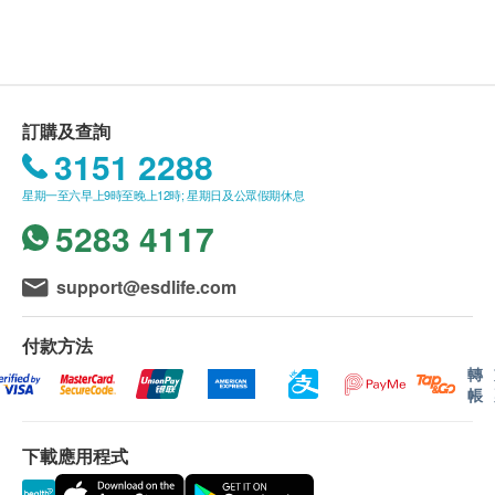
然檸檬味
如有任何爭議，壹森健康醫療有限公司 及 健康網
購health.ESDlife保留最終決議權。
送貨條款：
訂購及查詢
購買 壹森健康醫療有限公司 產品總額滿
3151 2288
HK$800，即可享本地免費送貨服務。賬單總額未
星期一至六早上9時至晚上12時; 星期日及公眾假期休息
滿HK$800需附加HK$50運費。
5283 4117
離島及偏遠地區不設上門送貨，只限於順豐智能櫃
取件。
我們將於確定訂單後1-3個工作天內安排發貨。
support@esdlife.com
不排除運送時間會因節日而有所影響。當八號烈風
訊號懸掛或黑色暴雨警告生效時，送貨服務時間將
付款方法
會延遲。
轉
帳
所有訂單須視乎相關貨品的供應情況再作最後確
認。倘若健康網購health.ESDlife未能提供任何訂
下載應用程式
單上的貨品，健康網購health.ESDlife有權拒絕接
受該訂單，並且會於送貨前透過電話或電郵通知顧