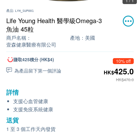
1 / 1
產品:
LYH_SUP001
Life Young Health 醫學級Omega-3
魚油 45粒
商戶名稱：
產地：
美國
壹森健康醫療有限公司
賺取425積分 (HK$4)
10% off
425.0
為產品留下第一個評論
HK$
HK$470.0
詳情
支援心血管健康
支援免疫系統健康
送貨
1 至 3 個工作天內發貨