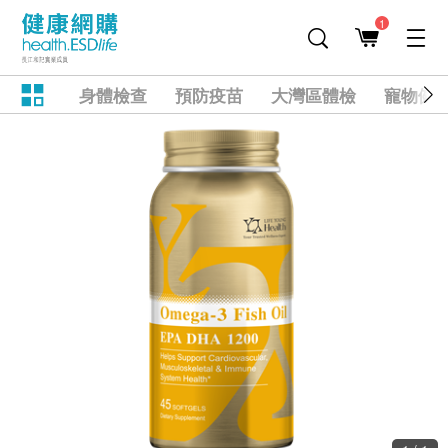
1
身體檢查
預防疫苗
大灣區體檢
寵物健