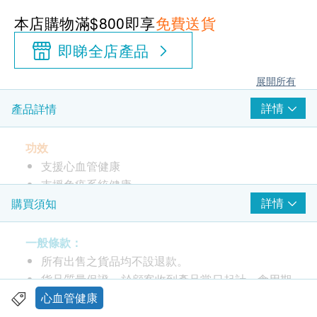
本店購物滿$800即享
免費送貨
即睇全店產品
展開所有
詳情
產品詳情
功效
支援心血管健康
支援免疫系統健康
詳情
購買須知
服用方法
作為膳食補充劑，每天飯後服用1粒軟膠囊。
一般條款：
每天2-3次，或按照專業醫療人員的指示服用。
所有出售之貨品均不設退款。
貨品質量保證，於顧客收到產品當日起計，食用期
成份
應最少有12個月或以上。
心血管健康
魚油、omega-3、EPA、DHA、明膠、甘油、水、天
此產品由 壹森健康醫療有限公司. 提供。