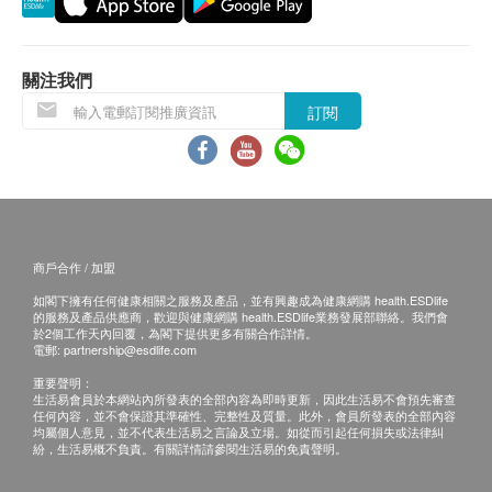
客再作安排。
退換條款：
關注我們
當顧客收取已訂購之貨品時，有責任檢查貨品是否
訂閱
有損毀情況，一經確認簽收，恕不接受退換。
退換產品必須包裝完整，如退換之產品有任何殘缺
或過期退回，供應商有權不受理。
如有其他損壞或遺漏查詢，顧客必須保留有效收據
正本，並於送貨後3個工作天內按下列方式聯絡 壹
商戶合作 / 加盟
森健康醫療中心 客戶服務部跟進。
如閣下擁有任何健康相關之服務及產品，並有興趣成為健康網購 health.ESDlife
的服務及產品供應商，歡迎與健康網購 health.ESDlife業務發展部聯絡。我們會
於2個工作天內回覆，為閣下提供更多有關合作詳情。
電郵:
partnership@esdlife.com
重要聲明：
生活易會員於本網站內所發表的全部內容為即時更新，因此生活易不會預先審查
任何內容，並不會保證其準確性、完整性及質量。此外，會員所發表的全部內容
均屬個人意見，並不代表生活易之言論及立場。如從而引起任何損失或法律糾
紛，生活易概不負責。有關詳情請參閱生活易的免責聲明。