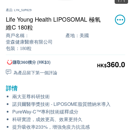
1 / 1
產品:
LYH_SUP029
Life Young Health LIPOSOMAL 極氧
維C 180粒
商戶名稱：
產地：
美國
壹森健康醫療有限公司
包裝：
180粒
賺取360積分 (HK$3)
360.0
HK$
為產品留下第一個評論
詳情
兩大至尊科研技術
諾貝爾醫學獎技術 - LIPOSOME脂質體納米導入
PureWay-C™️專利技術緩釋成分
科研實證，成效更高、效果更持久
提升吸收率233%，增強免疫力抗流感