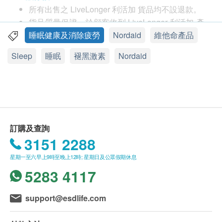
成人：睡前噴一噴於舌下或臉頰內側。 一次噴霧可提
所有出售之 LiveLonger 利活加 貨品均不設退款。
供 1.95 毫克褪黑激素。首次使用時，按下幫浦 3-4 次
貨品質量保證，於顧客收到 LiveLonger 利活加 產
以灌注幫浦。 使用前請搖勻瓶子。 睡前在舌下或臉頰
品當日起計，食用期應最少有12個月或以上。
睡眠健康及消除疲勞
Nordaid
維他命產品
內側噴一次。 使用後蓋上蓋子並將瓶子保持直立位
此產品由 發興企業有限公司 提供。
置。 如果產品長時間未使用，噴咀可能會變得堵塞。
Sleep
睡眠
褪黑激素
Nordaid
如有任何爭議，發興企業有限公司 及 健康網購
如果是這樣，請用溫水沖洗以消除堵塞。注意！：不
health.ESDlife保留最終決議權。
要使用食品補充劑來代替多樣化的飲食！ 飲食多樣化
很重要
送貨條款：
和均衡飲食，過健康的生活方式。 不要超過建議的每
購買 LiveLonger 利活加產品總額滿HK$500，即
日劑量。
可享本地免費送貨服務。賬單總額未滿HK$500需
訂購及查詢
請將本品放在兒童不能接觸的地方。 存放在室溫下，
附加HK$50運費。
3151 2288
避免陽光直射。 包裝未損壞且產品依要求儲存的情況
我們將於確定訂單後3-5個工作天內安排發貨。
下，最佳食用日期有效。
星期一至六早上9時至晚上12時; 星期日及公眾假期休息
不排除運送時間會因節日而有所影響。當八號烈風
成份
5283 4117
訊號懸掛或黑色暴雨警告生效時，送貨服務時間將
淨化水
會延遲。
甘油（增稠劑）
support@esdlife.com
所有訂單須視乎相關貨品的供應情況再作最後確
濃縮檸檬汁
認。倘若健康網購health.ESDlife未能提供任何訂
乙醇