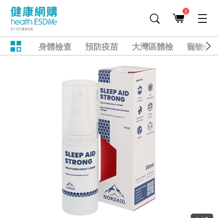
1
身體檢查
預防疫苗
大灣區體檢
寵物健