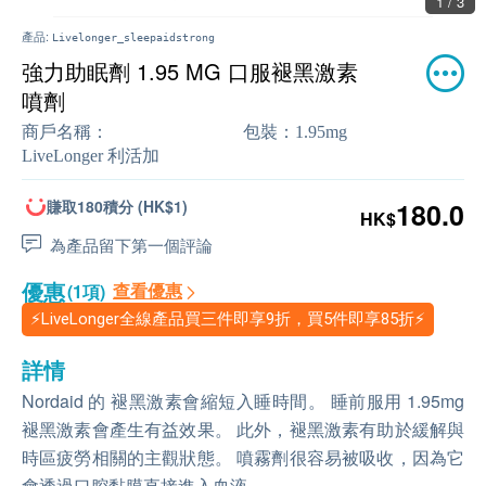
1 / 3
產品:
Livelonger_sleepaidstrong
強力助眠劑 1.95 MG 口服褪黑激素
噴劑
商戶名稱：
包裝：
1.95mg
LiveLonger 利活加
賺取180積分 (HK$1)
180.0
HK$
為產品留下第一個評論
優惠
查看優惠
(1項)
⚡LiveLonger全線產品買三件即享9折，買5件即享85折⚡
詳情
Nordaid 的 褪黑激素會縮短入睡時間。 睡前服用 1.95mg
褪黑激素會產生有益效果。 此外，褪黑激素有助於緩解與
時區疲勞相關的主觀狀態。 噴霧劑很容易被吸收，因為它
會透過口腔黏膜直接進入血液。