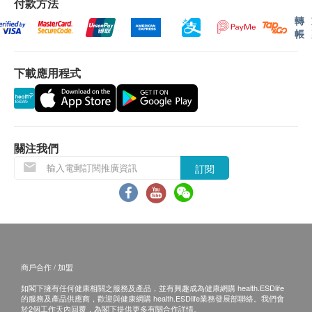
付款方法
單上的貨品，健康網購health.ESDlife有權拒絕接
褪黑素
轉
受該訂單，並且會於送貨前透過電話或電郵通知顧
甜菊糖苷（甜味劑）
帳
客再作安排。
金合歡膠（乳化劑）
黃原膠（乳化劑）
下載應用程式
退換條款：
精油：薄荷（Mentha Arvensis）和甜橙（Citrus
當顧客收取已訂購之貨品時，有責任檢查貨品是否
Sinensis）
有損毀情況，一經確認簽收，恕不接受退換。
適合素食主義者。 不含乳糖和麩質。
退換產品必須包裝完整，如退換之產品有任何殘缺
關注我們
或過期退回，供應商有權不受理。
訂閱
如有其他損壞或遺漏查詢，顧客必須保留有效收據
正本，並於送貨後3個工作天內按下列方式聯絡
LiveLonger 利活加 客戶服務部跟進。
電郵: info@livelonger.com.hk
商戶合作 / 加盟
如閣下擁有任何健康相關之服務及產品，並有興趣成為健康網購 health.ESDlife
的服務及產品供應商，歡迎與健康網購 health.ESDlife業務發展部聯絡。我們會
於2個工作天內回覆，為閣下提供更多有關合作詳情。