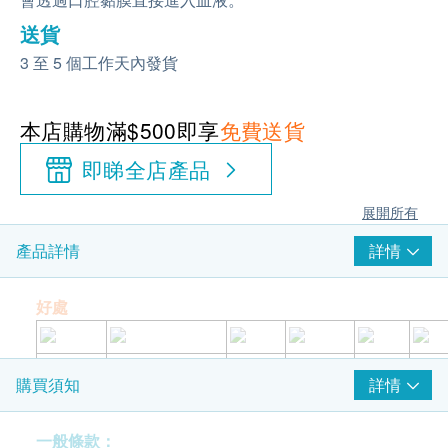
送貨
3 至 5 個工作天內發貨
本店購物滿$500即享
免費送貨
即睇全店產品
展開所有
詳情
產品詳情
好處
有利睡
方便的口腔噴劑
吸收快
味道不
持久
素食
詳情
購買須知
眠
錯
使用指南
一般條款：