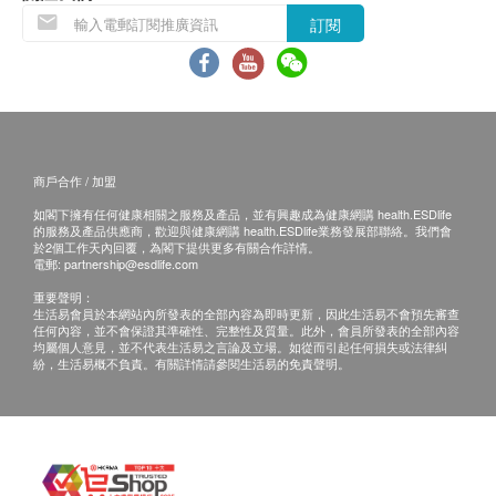
訂閱
商戶合作 / 加盟
如閣下擁有任何健康相關之服務及產品，並有興趣成為健康網購 health.ESDlife
的服務及產品供應商，歡迎與健康網購 health.ESDlife業務發展部聯絡。我們會
於2個工作天內回覆，為閣下提供更多有關合作詳情。
電郵:
partnership@esdlife.com
重要聲明：
生活易會員於本網站內所發表的全部內容為即時更新，因此生活易不會預先審查
任何內容，並不會保證其準確性、完整性及質量。此外，會員所發表的全部內容
均屬個人意見，並不代表生活易之言論及立場。如從而引起任何損失或法律糾
紛，生活易概不負責。有關詳情請參閱生活易的免責聲明。