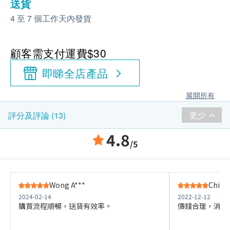
送貨
4 至 7 個工作天內發貨
顧客需支付運費$30
即睇全店產品
展開所有
更少
評分及評論 (13)
4.8
/5
Wong A***
Ching
2024-02-14
2022-12-12
購買流程順暢，送貨有效率。
價錢合理，消除