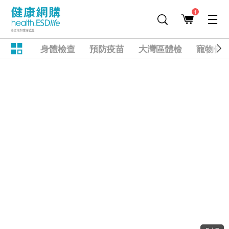
1
身體檢查
預防疫苗
大灣區體檢
寵物健