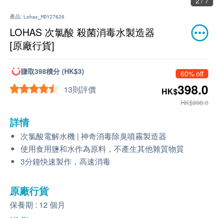
2 / 7
產品:
Lohas_MDY27620
LOHAS 次氯酸 殺菌消毒水製造器
[原廠行貨]
賺取398積分 (HK$3)
60% off
398.0
13則評價
HK$
HK$998.0
詳情
次氯酸電解水機 | 神奇消毒除臭噴霧製造器
使用食用鹽和水作為原料，不產生其他雜質物質
3分鐘快速製作，高速消毒
原廠行貨
保養期 : 12 個月