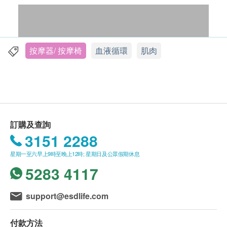
按摩器/ 按摩椅
血液循環
肌肉
訂購及查詢
3151 2288
星期一至六早上9時至晚上12時; 星期日及公眾假期休息
5283 4117
震動按摩槍主要的四大功效：
support@esdlife.com
緩解長期久坐致的頸部酸痛
,
背部酸痛
,
腰部酸痛
緩解運動過後導致的肌肉酸痛, 肌肉疲勞, 提高運動
付款方法
狀態