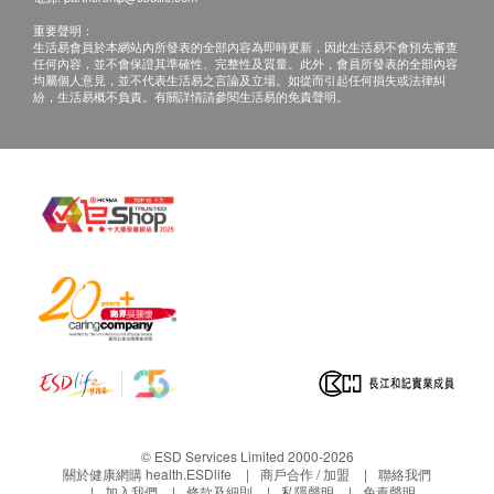
產品規格
:
重要聲明：
產品型號：
MG-018
生活易會員於本網站內所發表的全部內容為即時更新，因此生活易不會預先審查
任何內容，並不會保證其準確性、完整性及質量。此外，會員所發表的全部內容
產品電池
:
鋰離子電池
16.8V
（
2600mAh
）
均屬個人意見，並不代表生活易之言論及立場。如從而引起任何損失或法律糾
紛，生活易概不負責。有關詳情請參閱生活易的免責聲明。
額定功率
:
18 – 95W
電池壽命
:
1 – 5
小時
產品重量
:
800
g
行程長度
:
10mm
3
檔速度
:
1500/2200/2800
每分
鐘
© ESD Services Limited 2000-2026
關於健康網購 health.ESDlife
商戶合作 / 加盟
聯絡我們
加入我們
條款及細則
私隱聲明
免責聲明