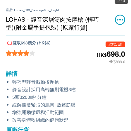
2 / 4
產品:
Lohas_SDM_MassageGun_Light
LOHAS - 靜音深層筋肉按摩槍 (輕巧
型)(附金屬手提包裝) [原廠行貨]
賺取698積分 (HK$6)
22% off
698.0
HK$
HK$899.0
詳情
輕巧型靜音振動按摩槍
靜音設計採用高端無刷電機3檔
5頭3200轉/ 分鐘
緩解僵硬緊張的肌肉, 放鬆筋膜
增強運動循環和活動範圍
改善身體軟組織的健康狀況
原廠行貨