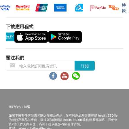
轉
緩解肌肉緊繃，改善肌肉緊張狀態。（告別小粗
帳
腿）
幫助家裡人進行肌肉按摩和放鬆, 尤其適用於體力
下載應用程式
勞動者, 家務女性, 長期久坐的上班族, 中老年人的
肌肉酸痛
球形頭：適用於按摩手臂, 腰背, 臀部, 大腿, 小腿等大
關注我們
肌肉群
訂閱
Y
形頭：適用於按摩頸部, 脊椎, 跟腱處
圓柱頭：適用於衝擊深層組織, 如經絡, 關節, 手掌, 足
底等
平形頭：適用於各肌肉部位的放鬆塑形
錐形頭：適用於衝擊深層組織, 如經絡, 關節, 手掌, 足
底
商戶合作 / 加盟
金手指
:
適用於內部深層組織
,
穴位按摩等
,
手指形仿
如閣下擁有任何健康相關之服務及產品，並有興趣成為健康網購 health.ESDlife
真按摩頭
的服務及產品供應商，歡迎與健康網購 health.ESDlife業務發展部聯絡。我們會
於2個工作天內回覆，為閣下提供更多有關合作詳情。
電郵:
partnership@esdlife.com