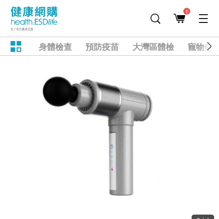
1
身體檢查
預防疫苗
大灣區體檢
寵物健