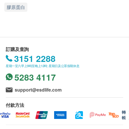
專為肌膚乾燥缺水、鬆弛、乾紋、皺紋、毛孔粗大、
膠原蛋白
色斑、暗啞等肌膚問題人士而設。
【低分子魚皮類膠原蛋白】： 能保持肌膚彈性及
緊緻，減淡皺紋，平衡油脂分泌，每天飲用能補充
因年齡增長而流失的膠原蛋白，舒緩肌膚衰老。
【金絲燕窩濃縮抽出物 】：一級金絲燕窩為原
料，經特殊酵素處理，富含活性唾液酸，是皮膚細
訂購及查詢
胞膜蛋白組成的重要成分。
3151 2288
【透明質酸】：提高肌膚吸水力，能保持肌膚高度
星期一至六早上9時至晚上12時; 星期日及公眾假期休息
水潤。
5283 4117
【維生素C】：幫助身體製造更多骨膠原，加速皮
膚新陳代謝。
support@esdlife.com
【低聚果糖】：可防止暗瘡、黑斑、雀斑，青春
痘、老人斑，使皮膚亮麗、減緩老化。
付款方法
【輔酵素Q10】：為皮膚細胞提供能量，有助促進
轉
新陳代謝，對抗衰老。
帳
【彈性蛋白】：強化真皮層彈性結構，增加皮膚的