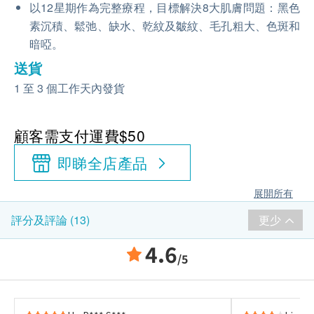
以12星期作為完整療程，目標解決8大肌膚問題：黑色
素沉積、鬆弛、缺水、乾紋及皺紋、毛孔粗大、色斑和
暗啞。
送貨
1 至 3 個工作天內發貨
顧客需支付運費$50
即睇全店產品
展開所有
更少
評分及評論 (13)
4.6
/5