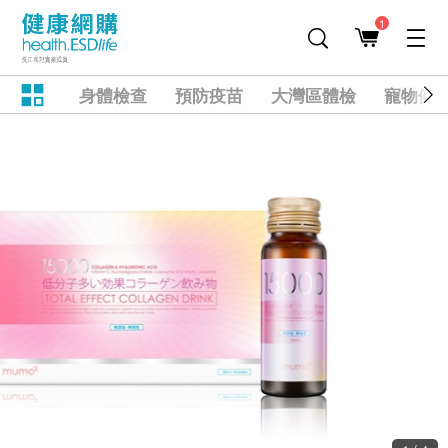
1
身體檢查
預防疫苗
大灣區體檢
寵物健