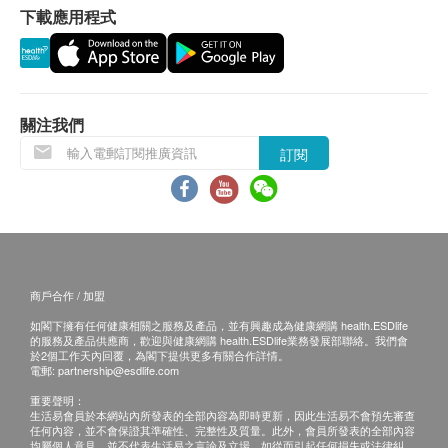
彈力。
下載應用程式
【植物性分子釘(從米萃取)】：增加表皮細胞凝聚
力，使肌膚光滑有彈性，以及有抑制促進黑色素生
長的酵素產生的效果。
關注我們
成分
訂閱
純淨水、低分子(14000DRT)河豚魚皮類膠原蛋白、
低聚果糖、維生素、透明質酸、彈性蛋白、輔酵素
Q10、日本專利金絲燕窩濃縮抽出物、植物性分子釘
(從米萃取)、異麥芽酮糖醇、蘋果濃縮汁、檸檬酸、
果膠、三氯蔗糖、食用香料。
商戶合作 / 加盟
使用方法
如閣下擁有任何健康相關之服務及產品，並有興趣成為健康網購 health.ESDlife
每天一瓶 (建議晚上飲用)，約3-4星期開始見效，持續
的服務及產品供應商，歡迎與健康網購 health.ESDlife業務發展部聯絡。我們會
於2個工作天內回覆，為閣下提供更多有關合作詳情。
飲用3個月可達最強美肌功效。飲用前請搖勻。成分
電郵:
partnership@esdlife.com
中的膠原蛋白由魚類提煉而成，如皮膚致敏原為海
重要聲明：
生活易會員於本網站內所發表的全部內容為即時更新，因此生活易不會預先審查
鮮，敬請勿用。
任何內容，並不會保證其準確性、完整性及質量。此外，會員所發表的全部內容
均屬個人意見，並不代表生活易之言論及立場。如從而引起任何損失或法律糾