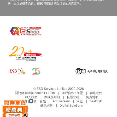
紛，生活易概不負責。有關詳情請參閱生活易的免責聲明。
保存方法
避免存放在直接受陽光照射、高溫、潮濕的地方。冷
藏後味道更佳。
注意事項
一般來說孕婦亦可服用，但建議服用前先徵詢醫生或
專業人士意見。成分中的膠原蛋白由魚類提煉而成，
如皮膚致敏原為海鮮，敬請勿用。
© ESD Services Limited 2000-2026
關於健康網購 health.ESDlife
商戶合作 / 加盟
聯絡我們
加入我們
條款及細則
私隱聲明
免責聲明
生活易旗下業務：
新婚
Anniversary
家庭
healthyD
健康網購
Digital Solutions