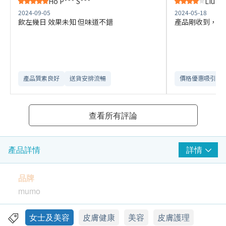
Ho P*** S***
Liu S*
2024-09-05
2024-05-18
飲左幾日 效果未知 但味道不錯
產品剛收到，未
產品質素良好
送貨安排流暢
價格優惠吸引
查看所有評論
詳情
產品詳情
品牌
mumo
功效
女士及美容
皮膚健康
美容
皮膚護理