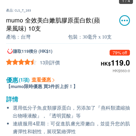
1 / 4
產品:
CLS_T_103
mumo 全效美白嫩肌膠原蛋白飲(蘋
果風味) 10支
產地：
台灣
包裝：
30毫升 x 10支
賺取119積分 (HK$1)
79% off
119.0
13則評價
HK$
HK$563.0
優惠
查看優惠
(1項)
【mumo限時優惠 買3件折上折！】
詳情
選用低分子魚皮類膠原蛋白，另添加了『燕科類濃縮抽
出物唾液酸』，『透明質酸』等
連續服用4星期：可促進肌膚光滑嫩白，並提升您的肌
膚彈性和韌性，展現緊緻彈性