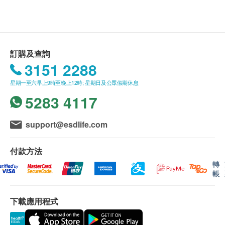
送貨條款：
購買產品總額滿HK$250，即可享本地免費送貨服
務。賬單總額未滿HK$250需附加HK$30運費。
訂購及查詢
我們將於確定訂單後3-5個工作天內安排發貨。
3151 2288
不排除運送時間會因節日而有所影響。當八號烈風
星期一至六早上9時至晚上12時; 星期日及公眾假期休息
訊號懸掛或黑色暴雨警告生效時，送貨服務時間將
5283 4117
會延遲。
所有訂單須視乎相關貨品的供應情況再作最後確
認。倘若生活易未能提供任何訂單上的貨品，生活
support@esdlife.com
易有權拒絕接受該訂單，並且會於送貨前透過電話
或電郵通知顧客再作安排。
付款方法
轉
帳
保用條款：
貨品質量保證，於顧客收到產品當日起計，食用期
下載應用程式
應最少有9個月或以上。