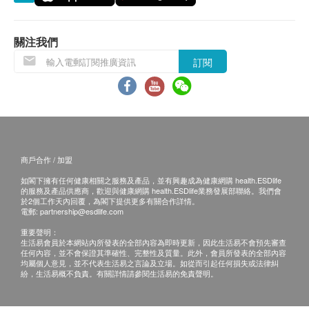
退換條款：
當顧客收取已訂購之貨品時，有責任檢查貨品是否
有損毀情況，一經確認簽收，恕不接受退換。
關注我們
退換產品必須包裝完整，如退換之產品有任何殘缺
訂閱
或過期退回，供應商有權不受理。
如有其他損壞或遺漏查詢，顧客必須保留有效收據
正本，並於送貨後3個工作天內按下列方式聯絡
Pawmacy 客戶服務部跟進。
電郵: info@pawmacy.com.hk
商戶合作 / 加盟
查詢熱線: 5614 7426
如閣下擁有任何健康相關之服務及產品，並有興趣成為健康網購 health.ESDlife
的服務及產品供應商，歡迎與健康網購 health.ESDlife業務發展部聯絡。我們會
於2個工作天內回覆，為閣下提供更多有關合作詳情。
電郵:
partnership@esdlife.com
重要聲明：
生活易會員於本網站內所發表的全部內容為即時更新，因此生活易不會預先審查
任何內容，並不會保證其準確性、完整性及質量。此外，會員所發表的全部內容
均屬個人意見，並不代表生活易之言論及立場。如從而引起任何損失或法律糾
紛，生活易概不負責。有關詳情請參閱生活易的免責聲明。