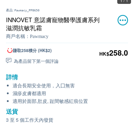
1 / 1
產品:
Pawmacy_PP8650
INNOVET 意諾膚寵物醫學護膚系列
滋潤抗敏乳霜
商戶名稱：
Pawmacy
賺取258積分 (HK$2)
258.0
HK$
為產品留下第一個評論
詳情
適合長期安全使用，入囗無害
濕疹皮膚都適用
適用於面部,肚皮, 趾間敏感紅痕位置
送貨
3 至 5 個工作天內發貨