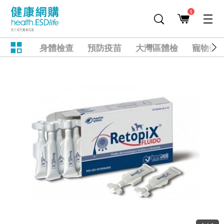
1
身體檢查
預防疫苗
大灣區體檢
寵物健