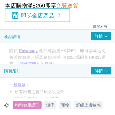
本店購物滿$250即享
免費送貨
即睇全店產品
展開所有
詳情
產品詳情
購買
Pawmacy
產品總額滿HK$250，即可享本地免
費送貨服務。賬單總額未滿HK$250需附加HK$30運
費。<
按此選購
其他產品>
詳情
購買須知
寵物醫學護膚， 皮膚敏感濕疹適用
一般條款：
INNOVET寵物醫學護膚系列配方溫和,不含藥性，
所有出售之貨品均不設退款。
類固醇，香料，色素及刺激成分
此產品由Pawmacy 提供。
乳霜含天然PEA成分，有效紓緩紅痕敏感，具滋潤
如有任何爭議，Pawmacy 及 健康網購
狗狗健康護理
濕疹
寵物
舒緩皮膚敏感
保濕，預防乾燥功效
health.ESDlife 保留最終決議權。